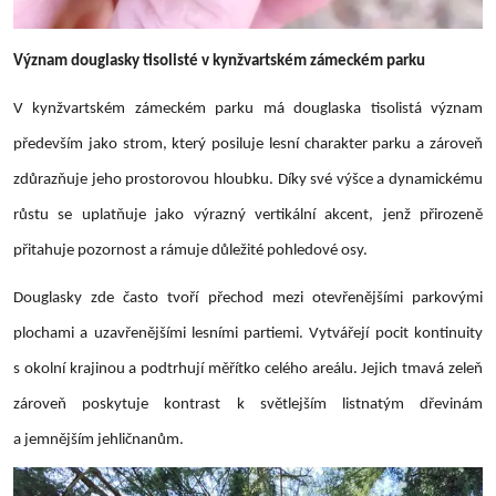
Význam douglasky tisolisté v kynžvartském zámeckém parku
V kynžvartském zámeckém parku má douglaska tisolistá význam
především jako strom, který posiluje lesní charakter parku a zároveň
zdůrazňuje jeho prostorovou hloubku. Díky své výšce a dynamickému
růstu se uplatňuje jako výrazný vertikální akcent, jenž přirozeně
přitahuje pozornost a rámuje důležité pohledové osy.
Douglasky zde často tvoří přechod mezi otevřenějšími parkovými
plochami a uzavřenějšími lesními partiemi. Vytvářejí pocit kontinuity
s okolní krajinou a podtrhují měřítko celého areálu. Jejich tmavá zeleň
zároveň poskytuje kontrast k světlejším listnatým dřevinám
a jemnějším jehličnanům.