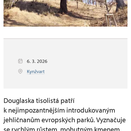
6. 3. 2026
Kynžvart
Douglaska tisolistá patří
k nejimpozantnějším introdukovaným
jehličnanům evropských parků. Vyznačuje
se rychlým růstem, mohutným kmenem