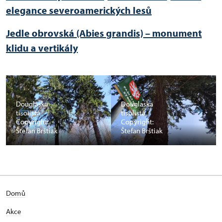
elegance severoamerických lesů
Jedle obrovská (Abies grandis) – monument
klidu a vertikály
Douglaska
Douglaska
tisolistá
tisolistá
Copyright:
Copyright:
Štefan Brštiak
Štefan Brštiak
Domů
Akce