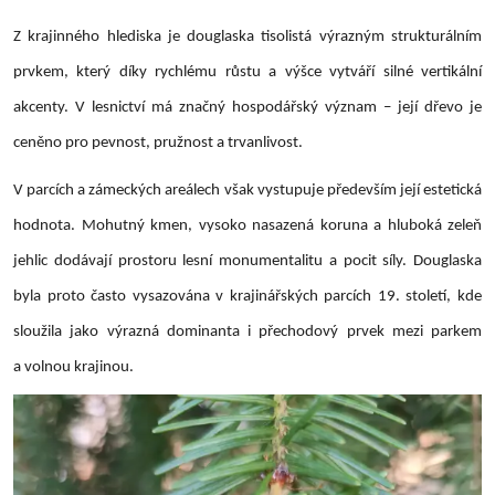
Z krajinného hlediska je douglaska tisolistá výrazným strukturálním
prvkem, který díky rychlému růstu a výšce vytváří silné vertikální
akcenty. V lesnictví má značný hospodářský význam – její dřevo je
ceněno pro pevnost, pružnost a trvanlivost.
V parcích a zámeckých areálech však vystupuje především její estetická
hodnota. Mohutný kmen, vysoko nasazená koruna a hluboká zeleň
jehlic dodávají prostoru lesní monumentalitu a pocit síly. Douglaska
byla proto často vysazována v krajinářských parcích 19. století, kde
sloužila jako výrazná dominanta i přechodový prvek mezi parkem
a volnou krajinou.