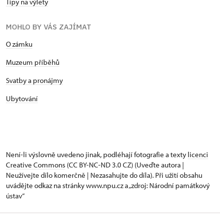
Tipy na výlety
MOHLO BY VÁS ZAJÍMAT
O zámku
Muzeum příběhů
Svatby a pronájmy
Ubytování
Není-li výslovně uvedeno jinak, podléhají fotografie a texty
licenci
Creative Commons
(CC BY-NC-ND 3.0 CZ) (Uveďte autora |
Neužívejte dílo komerčně | Nezasahujte do díla). Při užití obsahu
uvádějte odkaz na stránky www.npu.cz a „zdroj: Národní památkový
ústav“