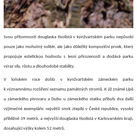
Svou přítomností douglaska tisolistá v kynžvartském parku nepůsobí
pouze jako mohutný solitér, ale jako důležitý kompoziční prvek, který
propojuje estetickou hodnotu s lesní přirozeností a dodává parku
výraz síly, růstu a dlouhodobé stability.
V loňském roce došlo v kynžvartském zámeckém parku
k významnému rozšíření seznamu památných stromů. K již známé Lípě
u zámeckého pivovaru a Dubu u zámeckého statku přibyly dva další
výjimečné exempláře: největší smrk ztepilý v České republice, vysoký
přibližně 39 metrů, a nejvyšší douglaska tisolistá v Karlovarském kraji,
dosahující výšky kolem 52 metrů.