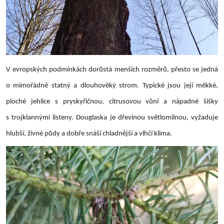
V evropských podmínkách dorůstá menších rozměrů, přesto se jedná
o mimořádně statný a dlouhověký strom. Typické jsou její měkké,
ploché jehlice s pryskyřičnou, citrusovou vůní a nápadné šišky
s trojklannými listeny. Douglaska je dřevinou světlomilnou, vyžaduje
hlubší, živné půdy a dobře snáší chladnější a vlhčí klima.