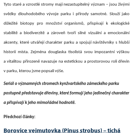
Tyto staré a vzrostlé stromy mají nezastupitelný význam – jsou živými
svědky dlouhodobého vývoje parku i přírody samotné. Slouží jako
důležité biotopy pro množství organismů, přispívají k ekologické
stabilitě a biodiverzitě a zároveň tvoří silné vizuální a emocionální
akcenty, které utvářejí charakter parku a spojují návštěvníky s hlubší
historií místa. Zejména douglaska tisolistá svou impozantní výškou
a vitalitou přirozeně navazuje na estetickou a prostorovou roli dřevin
v parku, kterou jsme popsali výše.
Seriál o významných stromech kynžvartského zámeckého parku
postupně představuje dřeviny, které formují jeho jedinečný charakter
a přispívají k jeho mimořádné hodnotě.
Předchozí články:
Borovice vejmutovka (Pinus strobus) – tichá