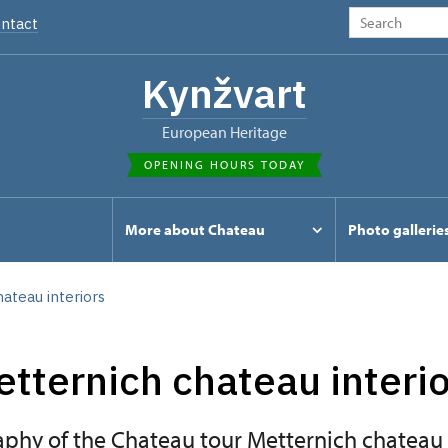
ntact
Kynžvart
European Heritage
OPENING HOURS TODAY
s
More about Chateau
Photo gallerie
ateau interiors
tternich chateau interi
phy of the Chateau tour Metternich chateau i