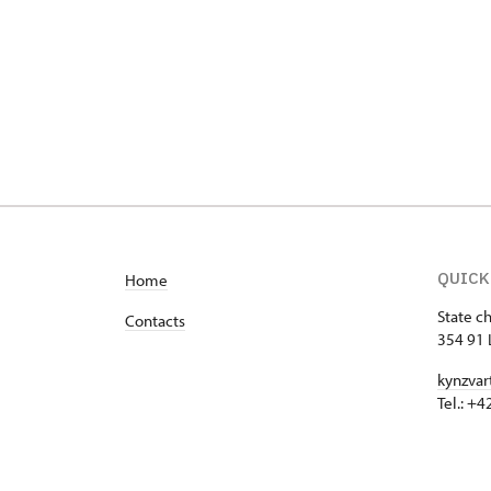
QUICK
Home
State c
Contacts
354 91 
kynzvar
Tel.: +