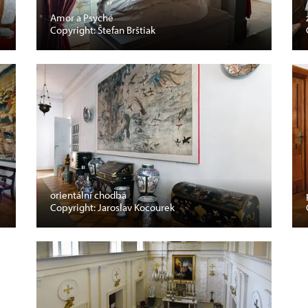
Amor a Psyché
Copyright: Štefan Brštiak
orientální chodba
Copyright: Jaroslav Kocourek