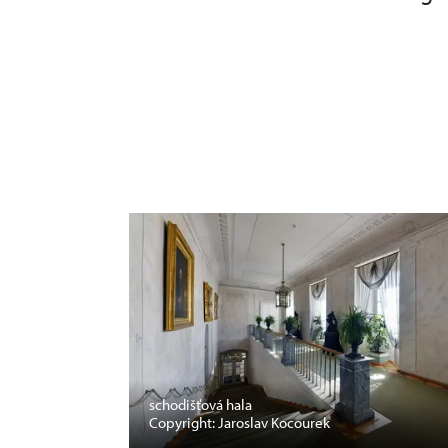
schodišťová hala
Copyright: Jaroslav Kocourek