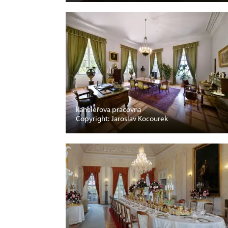
kancléřova pracovna
Copyright: Jaroslav Kocourek