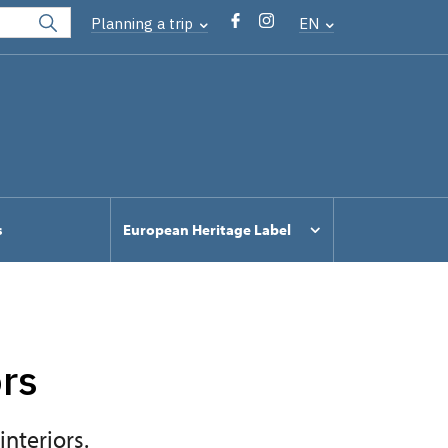
Planning a trip
EN
s
European Heritage Label
ors
nteriors.