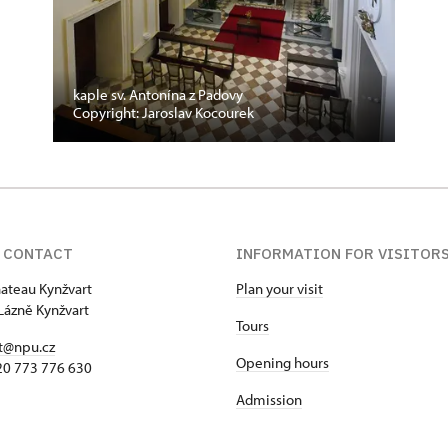
kaple sv. Antonína z Padovy
Copyright: Jaroslav Kocourek
 CONTACT
INFORMATION FOR VISITOR
hateau Kynžvart
Plan your visit
Lázně Kynžvart
Tours
t@npu.cz
Opening hours
420 773 776 630
Admission