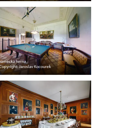
zámecká herna
Copyright: Jaroslav Kocourek