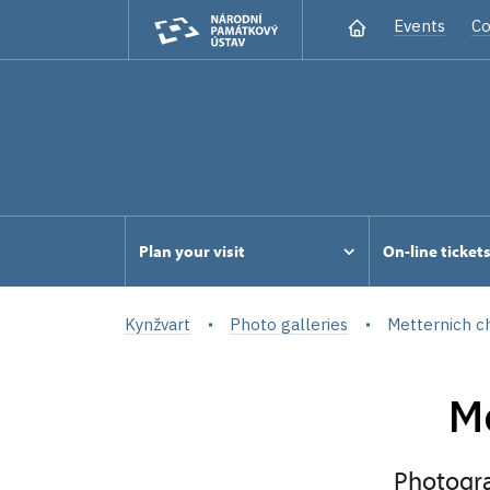
Events
Co
Plan your visit
On-line ticket
Kynžvart
Photo galleries
Metternich ch
Me
Photogra