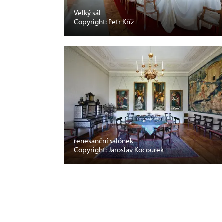
Velký sál
Copyright: Petr Kříž
renesanční salónek
Copyright: Jaroslav Kocourek