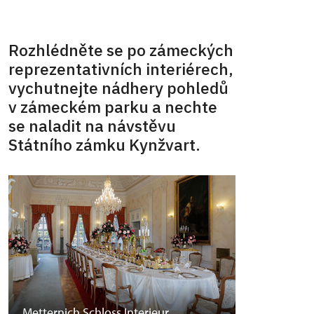
Rozhlédněte se po zámeckých
reprezentativních interiérech,
vychutnejte nádhery pohledů
v zámeckém parku a nechte
se naladit na návstěvu
Státního zámku Kynžvart.
Metternich Schloss Interieur