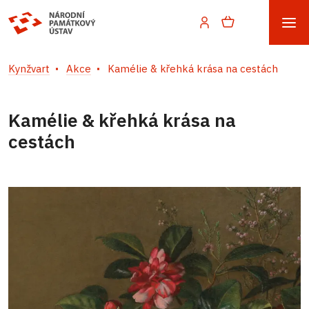
Kynžvart
Akce
Kamélie & křehká krása na cestách
Kamélie & křehká krása na
cestách