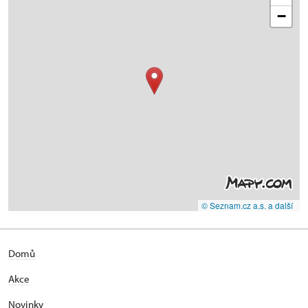
−
© Seznam.cz a.s. a další
Domů
Akce
Novinky