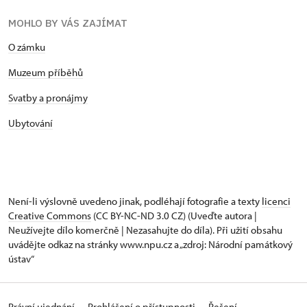
MOHLO BY VÁS ZAJÍMAT
O zámku
Muzeum příběhů
Svatby a pronájmy
Ubytování
Není-li výslovně uvedeno jinak, podléhají fotografie a texty
licenci
Creative Commons
(CC BY-NC-ND 3.0 CZ) (Uveďte autora |
Neužívejte dílo komerčně | Nezasahujte do díla). Při užití obsahu
uvádějte odkaz na stránky www.npu.cz a „zdroj: Národní památkový
ústav“
Právní ujednání
Prohlášení o přístupnosti
Řešení