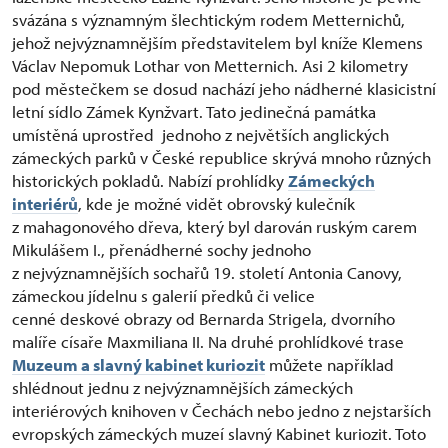
svázána s významným šlechtickým rodem Metternichů,
jehož nejvýznamnějším představitelem byl kníže Klemens
Václav Nepomuk Lothar von Metternich. Asi 2 kilometry
pod městečkem se dosud nachází jeho nádherné klasicistní
letní sídlo Zámek Kynžvart. Tato jedinečná památka
umístěná uprostřed jednoho z největších anglických
zámeckých parků v České republice skrývá mnoho různých
historických pokladů. Nabízí prohlídky
Zámeckých
interiérů
, kde je možné vidět obrovský kulečník
z mahagonového dřeva, který byl darován ruským carem
Mikulášem I., přenádherné sochy jednoho
z nejvýznamnějších sochařů 19. století Antonia Canovy,
zámeckou jídelnu s galerií předků či velice
cenné deskové obrazy od Bernarda Strigela, dvorního
malíře císaře Maxmiliana II. Na druhé prohlídkové trase
Muzeum a slavný kabinet kuriozit
můžete například
shlédnout jednu z nejvýznamnějších zámeckých
interiérových knihoven v Čechách nebo jedno z nejstarších
evropských zámeckých muzeí slavný Kabinet kuriozit. Toto