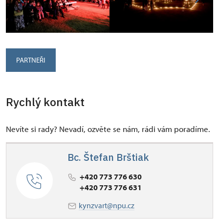
PARTNEŘI
Rychlý kontakt
Nevíte si rady? Nevadí, ozvěte se nám, rádi vám poradíme.
Bc. Štefan Brštiak
+420 773 776 630
+420 773 776 631
kynzvart@npu.cz