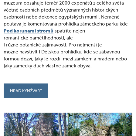
muzeum obsahuje téměř 2000 exponátů z celého světa
včetně osobních předmětů významných historických
osobností nebo dokonce egyptských mumií. Neméně
poutavá je komentovaná prohlídka zámeckého parku kde
Pod korunami stromů
spatříte nejen
romantické pamětihodnosti, ale
i různé botanické zajímavosti. Pro nejmenší je
možné navštívit i Dětskou prohlídku, kde se zábavnou
formou dozví, jaký je rozdíl mezi zámkem a hradem nebo
jaký zámecký duch vlastně zámek obývá.
HRAD KYNŽVART