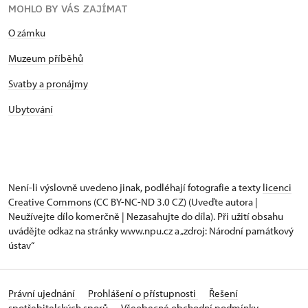
MOHLO BY VÁS ZAJÍMAT
O zámku
Muzeum příběhů
Svatby a pronájmy
Ubytování
Není-li výslovně uvedeno jinak, podléhají fotografie a texty
licenci
Creative Commons
(CC BY-NC-ND 3.0 CZ) (Uveďte autora |
Neužívejte dílo komerčně | Nezasahujte do díla). Při užití obsahu
uvádějte odkaz na stránky www.npu.cz a „zdroj: Národní památkový
ústav“
Právní ujednání
Prohlášení o přístupnosti
Řešení
spotřebitelských sporů
Všeobecné obchodní podmínky