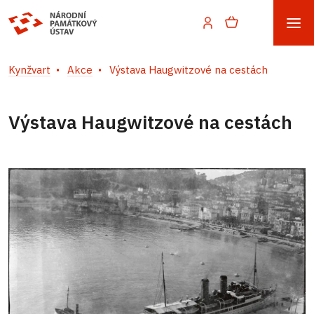
Kynžvart
Akce
Výstava Haugwitzové na cestách
Výstava Haugwitzové na cestách