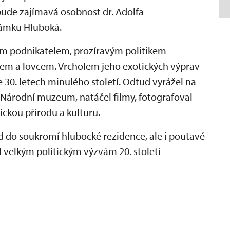
ude zajímavá osobnost dr. Adolfa
zámku Hluboká.
m podnikatelem, prozíravým politikem
lem a lovcem. Vrcholem jeho exotických výprav
e 30. letech minulého století. Odtud vyrážel na
o Národní muzeum, natáčel filmy, fotografoval
ickou přírodu a kulturu.
d do soukromí hlubocké rezidence, ale i poutavé
l velkým politickým výzvám 20. století