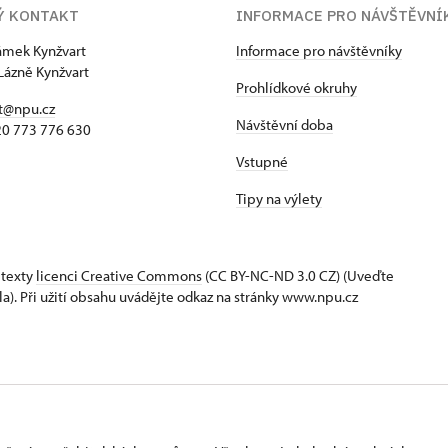
Ý KONTAKT
INFORMACE PRO NÁVŠTĚVNÍ
zámek Kynžvart
Informace pro návštěvníky
Lázně Kynžvart
Prohlídkové okruhy
t@npu.cz
Návštěvní doba
420 773 776 630
Vstupné
Tipy na výlety
 texty
licenci Creative Commons
(CC BY-NC-ND 3.0 CZ) (Uveďte
la). Při užití obsahu uvádějte odkaz na stránky www.npu.cz