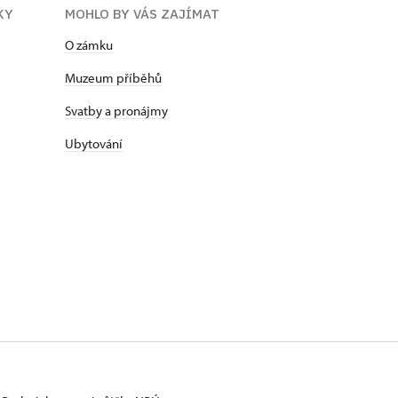
KY
MOHLO BY VÁS ZAJÍMAT
O zámku
Muzeum příběhů
Svatby a pronájmy
Ubytování