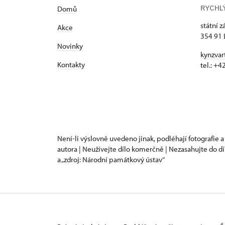
RYCHL
Domů
státní 
Akce
354 91 
Novinky
kynzvar
Kontakty
tel.: +
Není-li výslovně uvedeno jinak, podléhají fotografie a
autora | Neužívejte dílo komerčně | Nezasahujte do dí
a „zdroj: Národní památkový ústav“