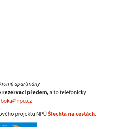
kromé apartmány
 rezervaci předem,
a to telefonicky
uboka@npu.cz
ikového projektu NPÚ
Šlechta na cestách
.