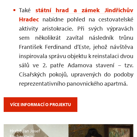
Také
státní hrad a zámek Jindřichův
Hradec
nabídne pohled na cestovatelské
aktivity aristokracie. Při svých výpravách
sem několikrát zavítal následník trůnu
František Ferdinand d’Este, jehož návštěva
inspirovala správu objektu k reinstalaci dvou
sálů ve 2. patře Adamova stavení – tzv.
Císařských pokojů, upravených do podoby
reprezentativního panovnického apartmá.
VÍCE INFORMACÍ O PROJEKTU
Hrabě Jan Josef
Herberstein