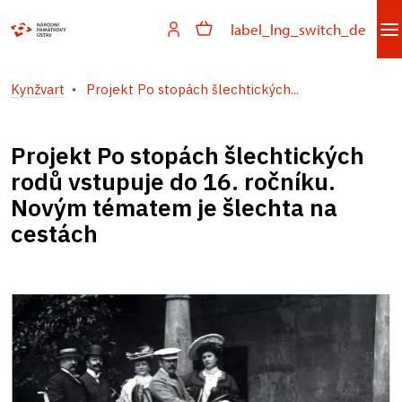
label_lng_switch_de
Kynžvart
Projekt Po stopách šlechtických...
Projekt Po stopách šlechtických
rodů vstupuje do 16. ročníku.
Novým tématem je šlechta na
cestách