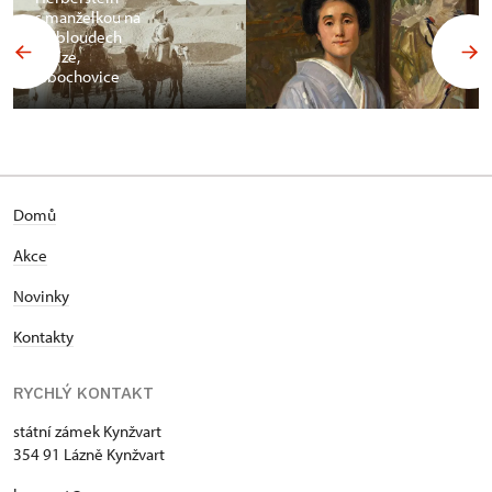
s manželkou na
velbloudech
v Gíze,
Libochovice
Domů
Akce
Novinky
Kontakty
RYCHLÝ KONTAKT
státní zámek Kynžvart
354 91 Lázně Kynžvart