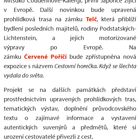
Mitsuko Coudenhove-Kalergi, první Japonce žijící
v Evropě. Další novinkou bude upravená
prohlídková trasa na zámku
Telč
, která přiblíží
bydlení posledních majitelů, rodiny Podstatských-
Lichtenstein, a jejich motorizované
výpravy po Evropě. Na
zámku
Červené Poříčí
bude zpřístupněna nová
expozice s názvem
Cestovní horečka. Když se šlechta
vydala do světa
.
Projekt se na dalších památkách představí
prostřednictvím upravených prohlídkových tras,
tematických výstav, doplnění průvodcovského
textu o zajímavé informace a vystavení
autentických suvenýrů a předmětů, které si
urození cestovatelé přivezli z cest.