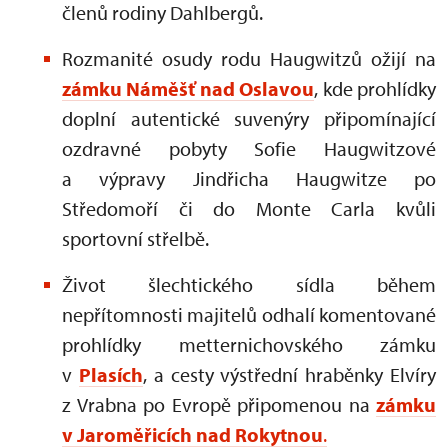
členů rodiny Dahlbergů.
Rozmanité osudy rodu Haugwitzů ožijí na
zámku Náměšť nad Oslavou
, kde prohlídky
doplní autentické suvenýry připomínající
ozdravné pobyty Sofie Haugwitzové
a výpravy Jindřicha Haugwitze po
Středomoří či do Monte Carla kvůli
sportovní střelbě.
Život šlechtického sídla během
nepřítomnosti majitelů odhalí komentované
prohlídky metternichovského zámku
v
Plasích
, a cesty výstřední hraběnky Elvíry
z Vrabna po Evropě připomenou na
zámku
v Jaroměřicích nad Rokytnou
.