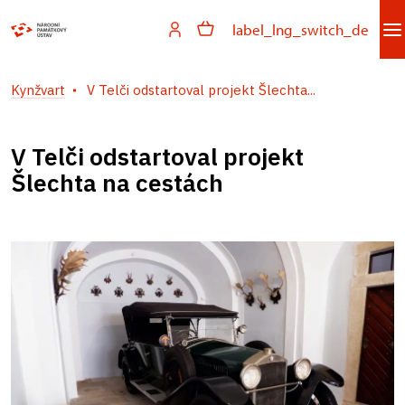
label_lng_switch_de
Kynžvart
V Telči odstartoval projekt Šlechta...
V Telči odstartoval projekt
Šlechta na cestách