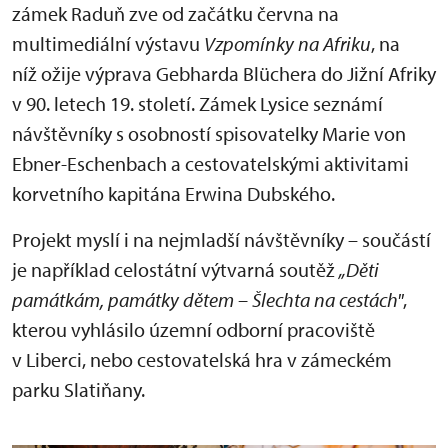
zámek Raduň zve od začátku června na
multimediální výstavu
Vzpomínky na Afriku
, na
níž ožije výprava Gebharda Blüchera do Jižní Afriky
v 90. letech 19. století. Zámek Lysice seznámí
návštěvníky s osobností spisovatelky Marie von
Ebner-Eschenbach a cestovatelskými aktivitami
korvetního kapitána Erwina Dubského.
Projekt myslí i na nejmladší návštěvníky – součástí
je například celostátní výtvarná soutěž
„Děti
památkám, památky dětem – Šlechta na cestách"
,
kterou vyhlásilo územní odborní pracoviště
v Liberci, nebo cestovatelská hra v zámeckém
parku Slatiňany.