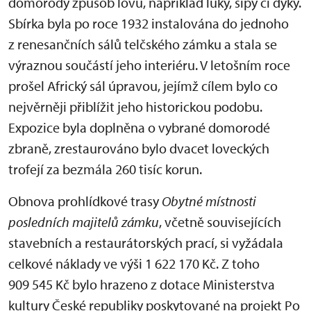
domorodý způsob lovu, například luky, šípy či dýky.
Sbírka byla po roce 1932 instalována do jednoho
z renesančních sálů telčského zámku a stala se
výraznou součástí jeho interiéru. V letošním roce
prošel Africký sál úpravou, jejímž cílem bylo co
nejvěrněji přiblížit jeho historickou podobu.
Expozice byla doplněna o vybrané domorodé
zbraně, zrestaurováno bylo dvacet loveckých
trofejí za bezmála 260 tisíc korun.
Obnova prohlídkové trasy
Obytné místnosti
posledních majitelů zámku
, včetně souvisejících
stavebních a restaurátorských prací, si vyžádala
celkové náklady ve výši 1 622 170 Kč. Z toho
909 545 Kč bylo hrazeno z dotace Ministerstva
kultury České republiky poskytované na projekt Po