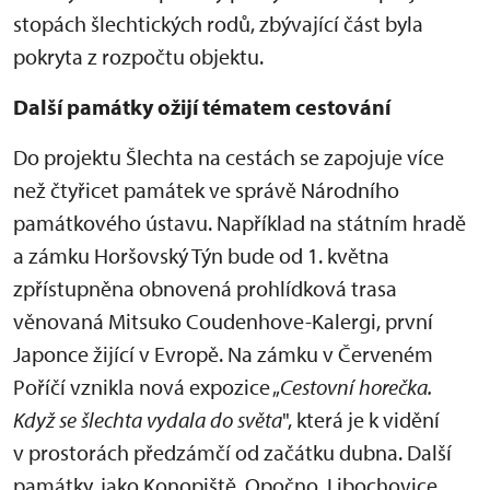
stopách šlechtických rodů, zbývající část byla
pokryta z rozpočtu objektu.
Další památky ožijí tématem cestování
Do projektu Šlechta na cestách se zapojuje více
než čtyřicet památek ve správě Národního
památkového ústavu. Například na státním hradě
a zámku Horšovský Týn bude od 1. května
zpřístupněna obnovená prohlídková trasa
věnovaná Mitsuko Coudenhove-Kalergi, první
Japonce žijící v Evropě. Na zámku v Červeném
Poříčí vznikla nová expozice „
Cestovní horečka.
Když se šlechta vydala do světa
", která je k vidění
v prostorách předzámčí od začátku dubna. Další
památky, jako Konopiště, Opočno, Libochovice,