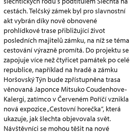
šlechtických rodů s podtitulem Šlechta na
cestách. Telčský zámek byl pro slavnostní
akt vybrán díky nově obnovené
prohlídkové trase přibližující život
posledních majitelů zámku, na níž se téma
cestování výrazně promítá. Do projektu se
zapojuje více než čtyřicet památek po celé
republice, například na hradě a zámku
Horšovský Týn bude zpřístupněna trasa
věnovaná Japonce Mitsuko Coudenhove-
Kalergi, zatímco v Červeném Poříčí vznikla
nová expozice „Cestovní horečka“, která
ukazuje, jak šlechta objevovala svět.
Návštěvníci se mohou těšit na nové