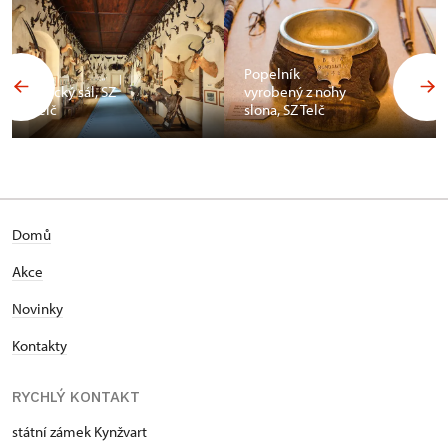
Popelník
Africký sál, SZ
vyrobený z nohy
Telč
slona, SZ Telč
Domů
Akce
Novinky
Kontakty
RYCHLÝ KONTAKT
státní zámek Kynžvart