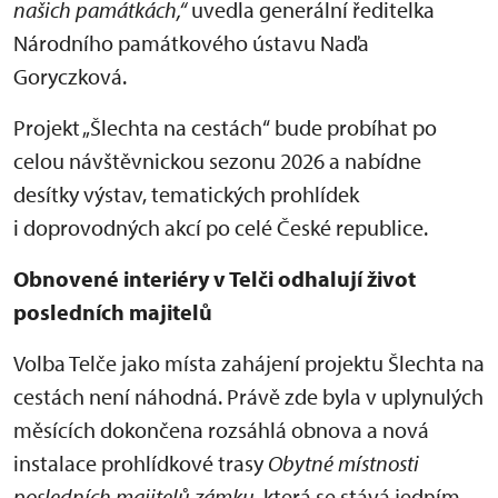
našich památkách,“
uvedla generální ředitelka
Národního památkového ústavu Naďa
Goryczková.
Projekt „Šlechta na cestách“ bude probíhat po
celou návštěvnickou sezonu 2026 a nabídne
desítky výstav, tematických prohlídek
i doprovodných akcí po celé České republice.
Obnovené interiéry v Telči odhalují život
posledních majitelů
Volba Telče jako místa zahájení projektu Šlechta na
cestách není náhodná. Právě zde byla v uplynulých
měsících dokončena rozsáhlá obnova a nová
instalace prohlídkové trasy
Obytné místnosti
posledních majitelů zámku
, která se stává jedním