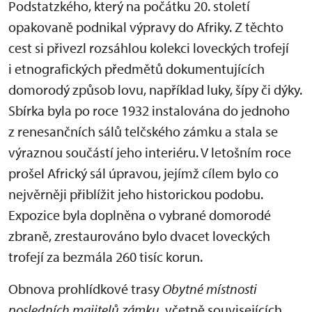
Podstatzkého, který na počátku 20. století
opakovaně podnikal výpravy do Afriky. Z těchto
cest si přivezl rozsáhlou kolekci loveckých trofejí
i etnografických předmětů dokumentujících
domorodý způsob lovu, například luky, šípy či dýky.
Sbírka byla po roce 1932 instalována do jednoho
z renesančních sálů telčského zámku a stala se
výraznou součástí jeho interiéru. V letošním roce
prošel Africký sál úpravou, jejímž cílem bylo co
nejvěrněji přiblížit jeho historickou podobu.
Expozice byla doplněna o vybrané domorodé
zbraně, zrestaurováno bylo dvacet loveckých
trofejí za bezmála 260 tisíc korun.
Obnova prohlídkové trasy
Obytné místnosti
posledních majitelů zámku
, včetně souvisejících