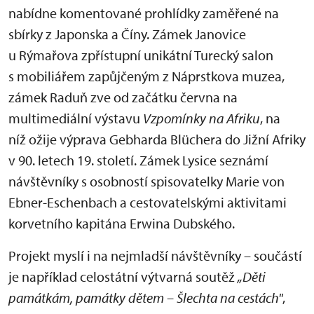
nabídne komentované prohlídky zaměřené na
sbírky z Japonska a Číny. Zámek Janovice
u Rýmařova zpřístupní unikátní Turecký salon
s mobiliářem zapůjčeným z Náprstkova muzea,
zámek Raduň zve od začátku června na
multimediální výstavu
Vzpomínky na Afrik
u
, na
níž ožije výprava Gebharda Blüchera do Jižní Afriky
v 90. letech 19. století. Zámek Lysice seznámí
návštěvníky s osobností spisovatelky Marie von
Ebner-Eschenbach a cestovatelskými aktivitami
korvetního kapitána Erwina Dubského.
Projekt myslí i na nejmladší návštěvníky – součástí
je například celostátní výtvarná soutěž
„Děti
památkám, památky dětem – Šlechta na cestách"
,