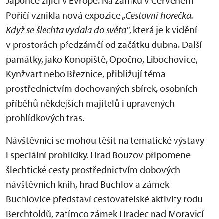
Japonce žijící v Evropě. Na zámku v Červeném
Poříčí vznikla nová expozice „
Cestovní horečka.
Když se šlechta vydala do světa"
, která je k vidění
v prostorách předzámčí od začátku dubna. Další
památky, jako Konopiště, Opočno, Libochovice,
Kynžvart nebo Březnice, přibližují téma
prostřednictvím dochovaných sbírek, osobních
příběhů někdejších majitelů i upravených
prohlídkových tras.
Návštěvníci se mohou těšit na tematické výstavy
i speciální prohlídky. Hrad Bouzov připomene
šlechtické cesty prostřednictvím dobových
návštěvních knih, hrad Buchlov a zámek
Buchlovice představí cestovatelské aktivity rodu
Berchtoldů, zatímco zámek Hradec nad Moravicí