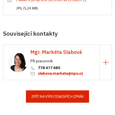
JPG (5,24 MB)
Související kontakty
Mgr. Markéta Slabová
PR pracovník
778 417 685
slabova.marketa@npu.cz
ÚPS v Českých Budějovicích
Pražská 773/93, České Budějovice
ZPĚT NA VÝPIS TISKOVÝCH ZPRÁV