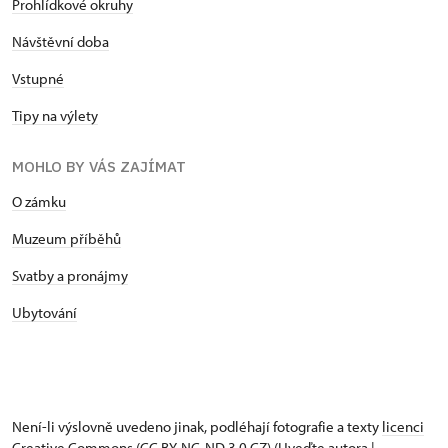
Prohlídkové okruhy
Návštěvní doba
Vstupné
Tipy na výlety
MOHLO BY VÁS ZAJÍMAT
O zámku
Muzeum příběhů
Svatby a pronájmy
Ubytování
Není-li výslovně uvedeno jinak, podléhají fotografie a texty
licenci
Creative Commons
(CC BY-NC-ND 3.0 CZ) (Uveďte autora |