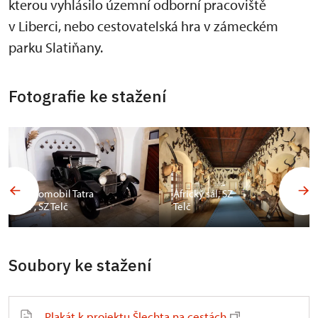
kterou vyhlásilo územní odborní pracoviště
v Liberci, nebo cestovatelská hra v zámeckém
parku Slatiňany.
Fotografie ke stažení
Automobil Tatra
Africký sál, SZ
17, SZ Telč
Telč
Soubory ke stažení
Plakát k projektu Šlechta na cestách