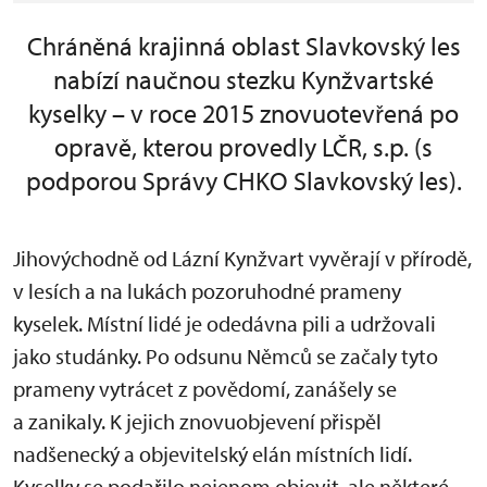
Chráněná krajinná oblast Slavkovský les
nabízí naučnou stezku Kynžvartské
kyselky – v roce 2015 znovuotevřená po
opravě, kterou provedly LČR, s.p. (s
podporou Správy CHKO Slavkovský les).
Jihovýchodně od Lázní Kynžvart vyvěrají v přírodě,
v lesích a na lukách pozoruhodné prameny
kyselek. Místní lidé je odedávna pili a udržovali
jako studánky. Po odsunu Němců se začaly tyto
prameny vytrácet z povědomí, zanášely se
a zanikaly. K jejich znovuobjevení přispěl
nadšenecký a objevitelský elán místních lidí.
Kyselky se podařilo nejenom objevit, ale některé