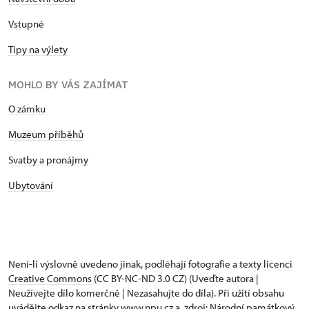
Vstupné
Tipy na výlety
MOHLO BY VÁS ZAJÍMAT
O zámku
Muzeum příběhů
Svatby a pronájmy
Ubytování
Není-li výslovně uvedeno jinak, podléhají fotografie a texty
licenci
Creative Commons
(CC BY-NC-ND 3.0 CZ) (Uveďte autora |
Neužívejte dílo komerčně | Nezasahujte do díla). Při užití obsahu
uvádějte odkaz na stránky www.npu.cz a „zdroj: Národní památkový