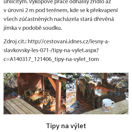
uhličitým. Výkopové práce odhalily zřídlo až
v úrovni 2 m pod terénem, kde se k překvapení
všech zúčastněných nacházela stará dřevěná
jímka v podobě soudku.
Zdroj cit.: http://cestovani.idnes.cz/lesny-a-
slavkovsky-les-071-/tipy-na-vylet.aspx?
c=A140317_121406_tipy-na-vylet_tom
Tipy na výlet