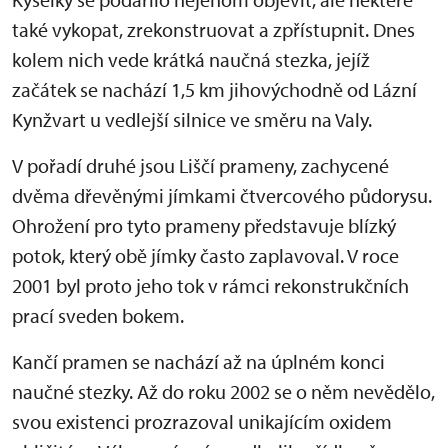
také vykopat, zrekonstruovat a zpřístupnit. Dnes
kolem nich vede krátká naučná stezka, jejíž
začátek se nachází 1,5 km jihovýchodně od Lázní
Kynžvart u vedlejší silnice ve směru na Valy.
V pořadí druhé jsou Liščí prameny, zachycené
dvěma dřevěnými jímkami čtvercového půdorysu.
Ohrožení pro tyto prameny představuje blízký
potok, který obě jímky často zaplavoval. V roce
2001 byl proto jeho tok v rámci rekonstrukčních
prací sveden bokem.
Kančí pramen se nachází až na úplném konci
naučné stezky. Až do roku 2002 se o něm nevědělo,
svou existenci prozrazoval unikajícím oxidem