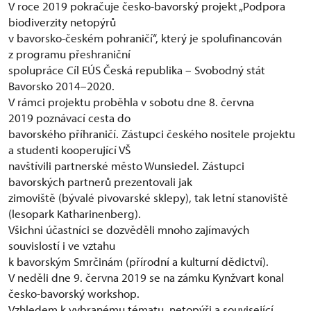
V roce 2019 pokračuje česko-bavorský projekt „Podpora
biodiverzity netopýrů
v bavorsko-českém pohraničí“, který je spolufinancován
z programu přeshraniční
spolupráce Cíl EÚS Česká republika – Svobodný stát
Bavorsko 2014–2020.
V rámci projektu proběhla v sobotu dne 8. června
2019 poznávací cesta do
bavorského příhraničí. Zástupci českého nositele projektu
a studenti kooperující VŠ
navštívili partnerské město Wunsiedel. Zástupci
bavorských partnerů prezentovali jak
zimoviště (bývalé pivovarské sklepy), tak letní stanoviště
(lesopark Katharinenberg).
Všichni účastníci se dozvěděli mnoho zajímavých
souvislostí i ve vztahu
k bavorským Smrčinám (přírodní a kulturní dědictví).
V neděli dne 9. června 2019 se na zámku Kynžvart konal
česko-bavorský workshop.
Vzhledem k vybranému tématu „netopýři a související