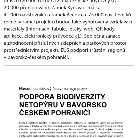
dravců (20 000 ročně) a z mládežnické ubytovny (ca.
20 000 přenocování). Zámek Kynžvart má ca.
41 000 návštěvníků a zámek Bečov ca. 75 000 návštěvníků
ročně. V rámci projektu budou také vyhotoveny vzdělávací
materiály (informační tabule, letáky, web, QR kódy,
aplikace, elektronický průvodce aj.). Společná sanace
a zhodnocení příslušných sklepních a parkových prostor
prostřednictvím projektu EÚS podpoří srůstání regionů
v bavorsko-českém pohraničí.