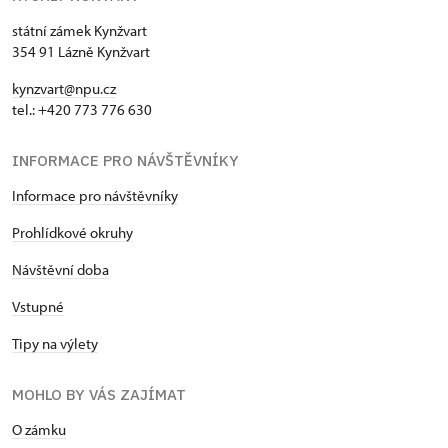
státní zámek Kynžvart
354 91 Lázně Kynžvart
kynzvart@npu.cz
tel.: +420 773 776 630
INFORMACE PRO NÁVŠTĚVNÍKY
Informace pro návštěvníky
Prohlídkové okruhy
Návštěvní doba
Vstupné
Tipy na výlety
MOHLO BY VÁS ZAJÍMAT
O zámku