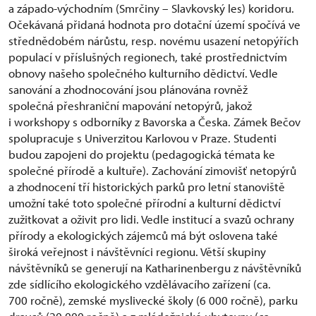
a západo-východním (Smrčiny – Slavkovský les) koridoru.
Očekávaná přidaná hodnota pro dotační území spočívá ve
střednědobém nárůstu, resp. novému usazení netopýřích
populací v příslušných regionech, také prostřednictvím
obnovy našeho společného kulturního dědictví. Vedle
sanování a zhodnocování jsou plánována rovněž
společná přeshraniční mapování netopýrů, jakož
i workshopy s odborníky z Bavorska a Česka. Zámek Bečov
spolupracuje s Univerzitou Karlovou v Praze. Studenti
budou zapojeni do projektu (pedagogická témata ke
společné přírodě a kultuře). Zachování zimovišť netopýrů
a zhodnocení tří historických parků pro letní stanoviště
umožní také toto společné přírodní a kulturní dědictví
zužitkovat a oživit pro lidi. Vedle institucí a svazů ochrany
přírody a ekologických zájemců má být oslovena také
široká veřejnost i návštěvníci regionu. Větší skupiny
návštěvníků se generují na Katharinenbergu z návštěvníků
zde sídlícího ekologického vzdělávacího zařízení (ca.
700 ročně), zemské myslivecké školy (6 000 ročně), parku