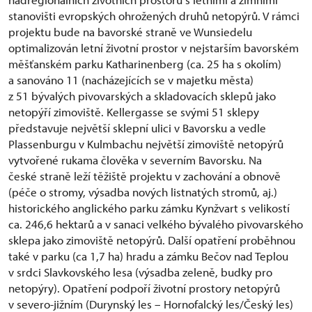
stanovišti evropských ohrožených druhů netopýrů. V rámci
projektu bude na bavorské straně ve Wunsiedelu
optimalizován letní životní prostor v nejstarším bavorském
měšťanském parku Katharinenberg (ca. 25 ha s okolím)
a sanováno 11 (nacházejících se v majetku města)
z 51 bývalých pivovarských a skladovacích sklepů jako
netopýří zimoviště. Kellergasse se svými 51 sklepy
představuje největší sklepní ulici v Bavorsku a vedle
Plassenburgu v Kulmbachu největší zimoviště netopýrů
vytvořené rukama člověka v severním Bavorsku. Na
české straně leží těžiště projektu v zachování a obnově
(péče o stromy, výsadba nových listnatých stromů, aj.)
historického anglického parku zámku Kynžvart s velikostí
ca. 246,6 hektarů a v sanaci velkého bývalého pivovarského
sklepa jako zimoviště netopýrů. Další opatření proběhnou
také v parku (ca 1,7 ha) hradu a zámku Bečov nad Teplou
v srdci Slavkovského lesa (výsadba zeleně, budky pro
netopýry). Opatření podpoří životní prostory netopýrů
v severo-jižním (Durynský les – Hornofalcký les/Český les)