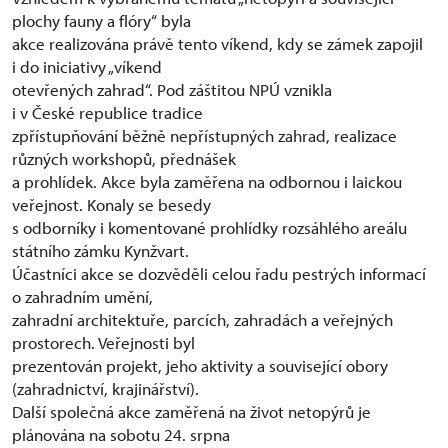
plochy fauny a flóry“ byla
akce realizována právě tento víkend, kdy se zámek zapojil
i do iniciativy „víkend
otevřených zahrad“. Pod záštitou NPÚ vznikla
i v České republice tradice
zpřístupňování běžně nepřístupných zahrad, realizace
různých workshopů, přednášek
a prohlídek. Akce byla zaměřena na odbornou i laickou
veřejnost. Konaly se besedy
s odborníky i komentované prohlídky rozsáhlého areálu
státního zámku Kynžvart.
Účastníci akce se dozvěděli celou řadu pestrých informací
o zahradním umění,
zahradní architektuře, parcích, zahradách a veřejných
prostorech. Veřejnosti byl
prezentován projekt, jeho aktivity a související obory
(zahradnictví, krajinářství).
Další společná akce zaměřená na život netopýrů je
plánována na sobotu 24. srpna