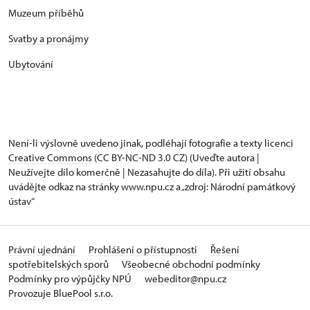
Muzeum příběhů
Svatby a pronájmy
Ubytování
Není-li výslovně uvedeno jinak, podléhají fotografie a texty
licenci
Creative Commons
(CC BY-NC-ND 3.0 CZ) (Uveďte autora |
Neužívejte dílo komerčně | Nezasahujte do díla). Při užití obsahu
uvádějte odkaz na stránky www.npu.cz a „zdroj: Národní památkový
ústav“
Právní ujednání
Prohlášení o přístupnosti
Řešení
spotřebitelských sporů
Všeobecné obchodní podmínky
Podmínky pro výpůjčky NPÚ
webeditor@npu.cz
Provozuje BluePool s.r.o.