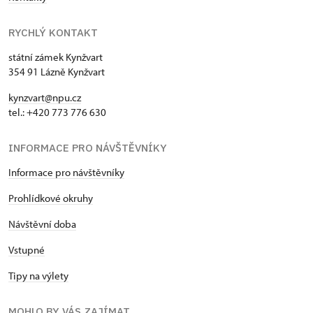
RYCHLÝ KONTAKT
státní zámek Kynžvart
354 91 Lázně Kynžvart
kynzvart@npu.cz
tel.: +420 773 776 630
INFORMACE PRO NÁVŠTĚVNÍKY
Informace pro návštěvníky
Prohlídkové okruhy
Návštěvní doba
Vstupné
Tipy na výlety
MOHLO BY VÁS ZAJÍMAT