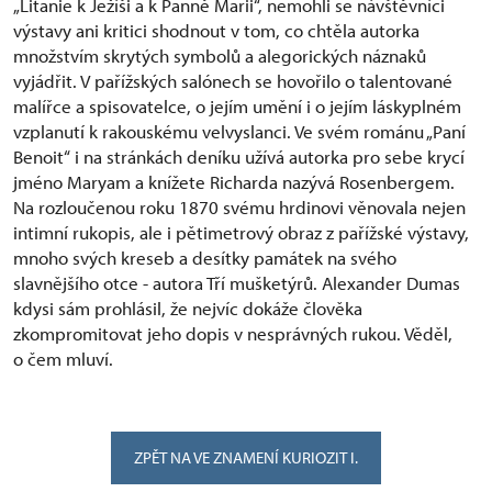
„Litanie k Ježíši a k Panně Marii“, nemohli se návštěvníci
výstavy ani kritici shodnout v tom, co chtěla autorka
množstvím skrytých symbolů a alegorických náznaků
vyjádřit. V pařížských salónech se hovořilo o talentované
malířce a spisovatelce, o jejím umění i o jejím láskyplném
vzplanutí k rakouskému velvyslanci. Ve svém románu „Paní
Benoit“ i na stránkách deníku užívá autorka pro sebe krycí
jméno Maryam a knížete Richarda nazývá Rosenbergem.
Na rozloučenou roku 1870 svému hrdinovi věnovala nejen
intimní rukopis, ale i pětimetrový obraz z pařížské výstavy,
mnoho svých kreseb a desítky památek na svého
slavnějšího otce - autora Tří mušketýrů. Alexander Dumas
kdysi sám prohlásil, že nejvíc dokáže člověka
zkompromitovat jeho dopis v nesprávných rukou. Věděl,
o čem mluví.
ZPĚT NA VE ZNAMENÍ KURIOZIT I.