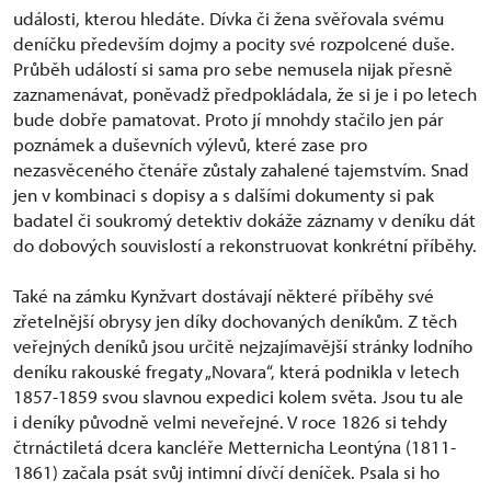
události, kterou hledáte. Dívka či žena svěřovala svému
deníčku především dojmy a pocity své rozpolcené duše.
Průběh událostí si sama pro sebe nemusela nijak přesně
zaznamenávat, poněvadž předpokládala, že si je i po letech
bude dobře pamatovat. Proto jí mnohdy stačilo jen pár
poznámek a duševních výlevů, které zase pro
nezasvěceného čtenáře zůstaly zahalené tajemstvím. Snad
jen v kombinaci s dopisy a s dalšími dokumenty si pak
badatel či soukromý detektiv dokáže záznamy v deníku dát
do dobových souvislostí a rekonstruovat konkrétní příběhy.
Také na zámku Kynžvart dostávají některé příběhy své
zřetelnější obrysy jen díky dochovaných deníkům. Z těch
veřejných deníků jsou určitě nejzajímavější stránky lodního
deníku rakouské fregaty „Novara“, která podnikla v letech
1857-1859 svou slavnou expedici kolem světa. Jsou tu ale
i deníky původně velmi neveřejné. V roce 1826 si tehdy
čtrnáctiletá dcera kancléře Metternicha Leontýna (1811-
1861) začala psát svůj intimní dívčí deníček. Psala si ho