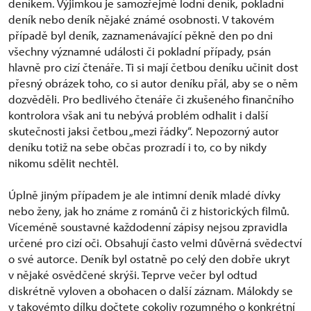
deníkem. Výjimkou je samozřejmě lodní deník, pokladní
deník nebo deník nějaké známé osobnosti. V takovém
případě byl deník, zaznamenávající pěkně den po dni
všechny významné události či pokladní případy, psán
hlavně pro cizí čtenáře. Ti si mají četbou deníku učinit dost
přesný obrázek toho, co si autor deníku přál, aby se o něm
dozvěděli. Pro bedlivého čtenáře či zkušeného finančního
kontrolora však ani tu nebývá problém odhalit i další
skutečnosti jaksi četbou „mezi řádky“. Nepozorný autor
deníku totiž na sebe občas prozradí i to, co by nikdy
nikomu sdělit nechtěl.
Úplně jiným případem je ale intimní deník mladé dívky
nebo ženy, jak ho známe z románů či z historických filmů.
Víceméně soustavné každodenní zápisy nejsou zpravidla
určené pro cizí oči. Obsahují často velmi důvěrná svědectví
o své autorce. Deník byl ostatně po celý den dobře ukryt
v nějaké osvědčené skrýši. Teprve večer byl odtud
diskrétně vyloven a obohacen o další záznam. Málokdy se
v takovémto dílku dočtete cokoliv rozumného o konkrétní