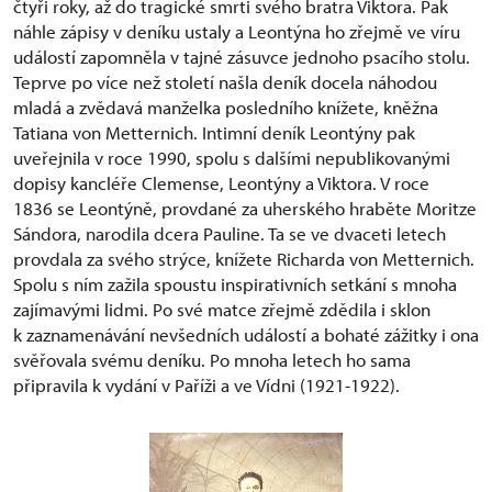
čtyři roky, až do tragické smrti svého bratra Viktora. Pak
náhle zápisy v deníku ustaly a Leontýna ho zřejmě ve víru
událostí zapomněla v tajné zásuvce jednoho psacího stolu.
Teprve po více než století našla deník docela náhodou
mladá a zvědavá manželka posledního knížete, kněžna
Tatiana von Metternich. Intimní deník Leontýny pak
uveřejnila v roce 1990, spolu s dalšími nepublikovanými
dopisy kancléře Clemense, Leontýny a Viktora. V roce
1836 se Leontýně, provdané za uherského hraběte Moritze
Sándora, narodila dcera Pauline. Ta se ve dvaceti letech
provdala za svého strýce, knížete Richarda von Metternich.
Spolu s ním zažila spoustu inspirativních setkání s mnoha
zajímavými lidmi. Po své matce zřejmě zdědila i sklon
k zaznamenávání nevšedních událostí a bohaté zážitky i ona
svěřovala svému deníku. Po mnoha letech ho sama
připravila k vydání v Paříži a ve Vídni (1921-1922).