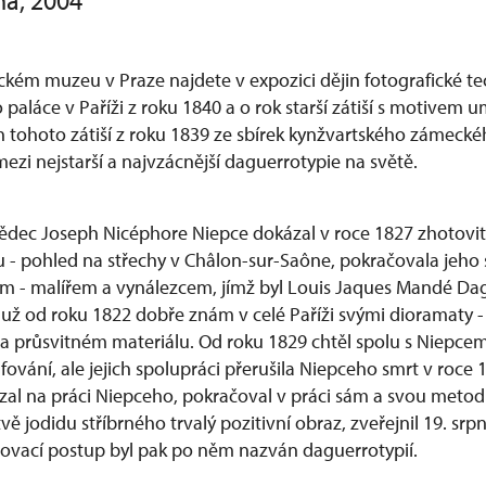
ha, 2004
kém muzeu v Praze najdete v expozici dějin fotografické te
paláce v Paříži z roku 1840 a o rok starší zátiší s motivem u
 tohoto zátiší z roku 1839 ze sbírek kynžvartského zámecké
zi nejstarší a najvzácnější daguerrotypie na světě.
ědec Joseph Nicéphore Niepce dokázal v roce 1827 zhotovit 
u - pohled na střechy v Châlon-sur-Saône, pokračovala jeho
m - malířem a vynálezcem, jímž byl Louis Jaques Mandé Dag
 už od roku 1822 dobře znám v celé Paříži svými dioramaty -
na průsvitném materiálu. Od roku 1829 chtěl spolu s Niepc
fování, ale jejich spolupráci přerušila Niepceho smrt v roce 
al na práci Niepceho, pokračoval v práci sám a svou metod
stvě jodidu stříbrného trvalý pozitivní obraz, zveřejnil 19. sr
zovací postup byl pak po něm nazván daguerrotypií.