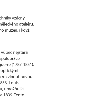
chniky vzácný
měleckého ateliéru.
ho muzea, i když
vůbec nejstarší
 spolupráce
uerre (1787-1851).
 optickými
em rozvinout novou
1833. Louis
u, umožňující
pna 1839. Tento