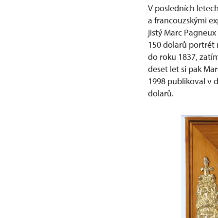
V posledních letec
a francouzskými exp
jistý Marc Pagneux
150 dolarů portrét 
do roku 1837, zatím
deset let si pak M
1998 publikoval v d
dolarů.