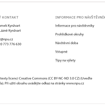
Ý KONTAKT
INFORMACE PRO NÁVŠTĚVNÍ
zámek Kynžvart
Informace pro návštěvníky
Lázně Kynžvart
Prohlídkové okruhy
t@npu.cz
Návštěvní doba
420 773 776 630
Vstupné
Tipy na výlety
 texty
licenci Creative Commons
(CC BY-NC-ND 3.0 CZ) (Uveďte
la). Při užití obsahu uvádějte odkaz na stránky www.npu.cz