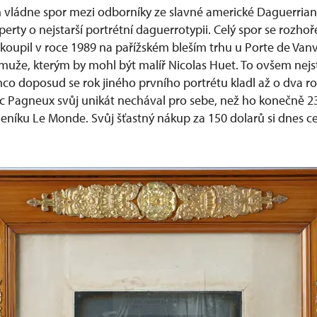
h vládne spor mezi odborníky ze slavné americké Daguerrian
erty o nejstarší portrétní daguerrotypii. Celý spor se rozho
 koupil v roce 1989 na pařížském bleším trhu u Porte de Va
muže, kterým by mohl být malíř Nicolas Huet. To ovšem nejst
co doposud se rok jiného prvního portrétu kladl až o dva ro
arc Pagneux svůj unikát nechával pro sebe, než ho konečně 2
eníku Le Monde. Svůj šťastný nákup za 150 dolarů si dnes ce