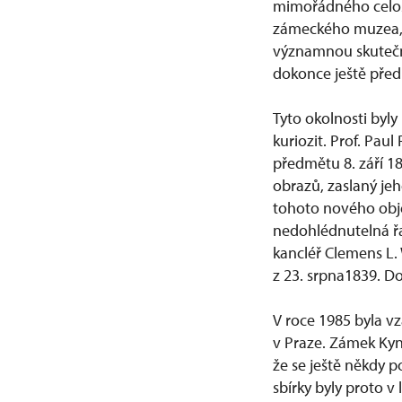
mimořádného celos
zámeckého muzea, k
významnou skutečn
dokonce ještě před
Tyto okolnosti by
kuriozit. Prof. Pa
předmětu 8. září 18
obrazů, zaslaný jeh
tohoto nového obje
nedohlédnutelná ř
kancléř Clemens L.
z 23. srpna1839. 
V roce 1985 byla 
v Praze. Zámek Kynž
že se ještě někdy 
sbírky byly proto 