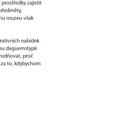
prostředky zajistit
 předměty,
ému muzeu však
krativních nabídek
ou daguerrotypii
vodňovat, proč
t za to, kdybychom