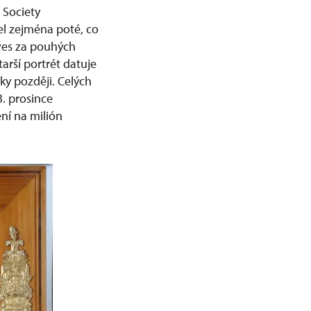
 Society
řel zejména poté, co
nves za pouhých
arší portrét datuje
ky později. Celých
3. prosince
ní na milión