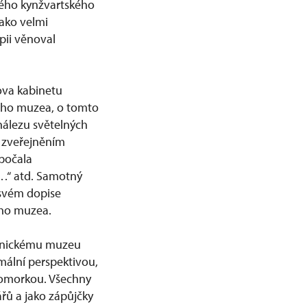
vého kynžvartského
ako velmi
ii věnoval
ova kabinetu
kého muzea, o tomto
ynálezu světelných
d zveřejněním
apočala
…“ atd. Samotný
 svém dopise
ého muzea.
chnickému muzeu
mální perspektivou,
vomorkou. Všechny
řů a jako zápůjčky