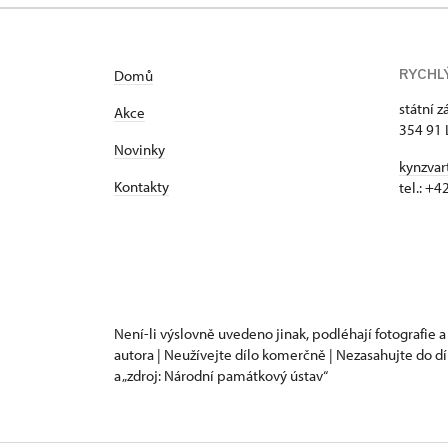
RYCHL
Domů
státní 
Akce
354 91 
Novinky
kynzvar
Kontakty
tel.: +
Není-li výslovně uvedeno jinak, podléhají fotografie a
autora | Neužívejte dílo komerčně | Nezasahujte do dí
a „zdroj: Národní památkový ústav“