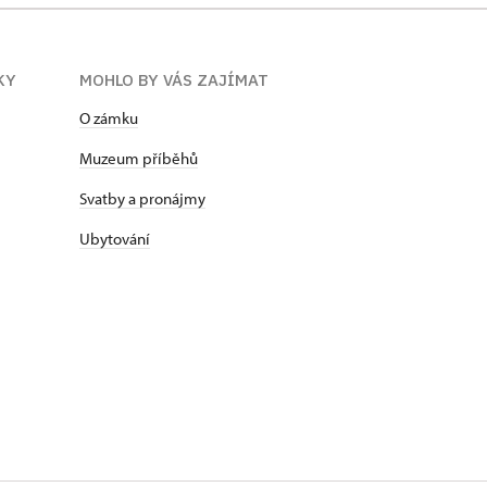
KY
MOHLO BY VÁS ZAJÍMAT
O zámku
Muzeum příběhů
Svatby a pronájmy
Ubytování