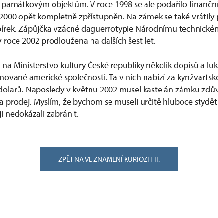
 památkovým objektům. V roce 1998 se ale podařilo finanční 
 2000 opět kompletně zpřístupněn. Na zámek se také vrátily
sbírek. Zápůjčka vzácné daguerrotypie Národnímu technick
v roce 2002 prodloužena na dalších šest let.
 na Ministerstvo kultury České republiky několik dopisů a lu
ované americké společnosti. Ta v nich nabízí za kynžvartsk
dolarů. Naposledy v květnu 2002 musel kastelán zámku zdů
na prodej. Myslím, že bychom se museli určitě hluboce stydě
 nedokázali zabránit.
ZPĚT NA VE ZNAMENÍ KURIOZIT II.