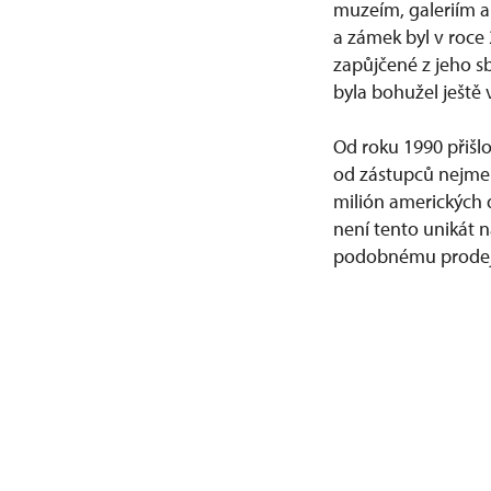
muzeím, galeriím a
a zámek byl v roce
zapůjčené z jeho 
byla bohužel ještě 
Od roku 1990 přišlo
od zástupců nejmen
milión amerických 
není tento unikát 
podobnému prodeji