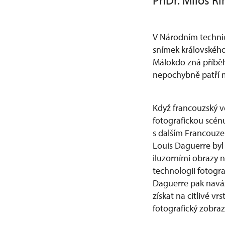
PhDr. Miloš Ří
V Národním technic
snímek královského 
Málokdo zná příběh
nepochybně patří me
Když francouzský v
fotografickou scén
s dalším Francouze
Louis Daguerre byl
iluzorními obrazy 
technologii fotogra
Daguerre pak naváz
získat na citlivé vr
fotografický zobra