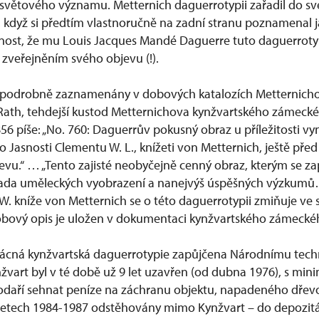
větového významu. Metternich daguerrotypii zařadil do s
dyž si předtím vlastnoručně na zadní stranu poznamenal j
ost, že mu Louis Jacques Mandé Daguerre tuto daguerrotyp
 zveřejněním svého objevu (!).
ly podrobně zaznamenány v dobových katalozích Metternich
ul Rath, tehdejší kustod Metternichova kynžvartského zámec
56 píše: „No. 760: Daguerrův pokusný obraz u příležitosti v
o Jasnosti Clementu W. L., knížeti von Metternich, ještě pře
vu.“ … „Tento zajisté neobyčejně cenný obraz, kterým se z
ada uměleckých vyobrazení a nanejvýš úspěšných výzkumů
 W. kníže von Metternich se o této daguerrotypii zmiňuje ve
Dobový opis je uložen v dokumentaci kynžvartského zámeck
vzácná kynžvartská daguerrotypie zapůjčena Národnímu te
vart byl v té době už 9 let uzavřen (od dubna 1976), s mini
podaří sehnat peníze na záchranu objektu, napadeného dře
v letech 1984-1987 odstěhovány mimo Kynžvart – do depozitá