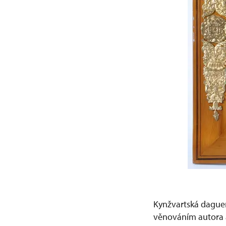
Kynžvartská daguer
věnováním autora a