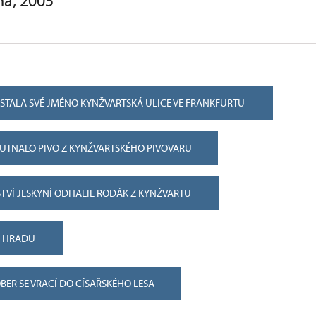
ha, 2005
STALA SVÉ JMÉNO KYNŽVARTSKÁ ULICE VE FRANKFURTU
UTNALO PIVO Z KYNŽVARTSKÉHO PIVOVARU
TVÍ JESKYNÍ ODHALIL RODÁK Z KYNŽVARTU
E HRADU
BER SE VRACÍ DO CÍSAŘSKÉHO LESA