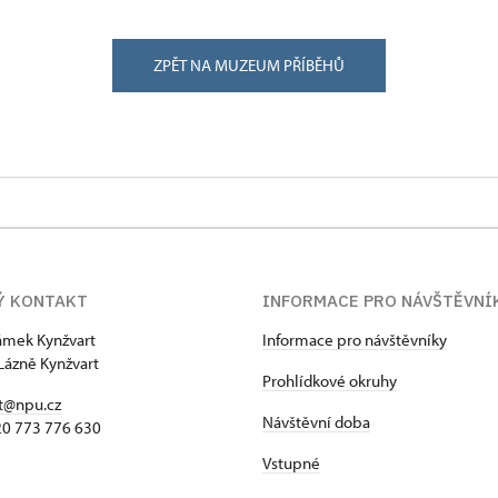
ZPĚT NA MUZEUM PŘÍBĚHŮ
Ý KONTAKT
INFORMACE PRO NÁVŠTĚVNÍ
zámek Kynžvart
Informace pro návštěvníky
Lázně Kynžvart
Prohlídkové okruhy
t@npu.cz
Návštěvní doba
420 773 776 630
Vstupné