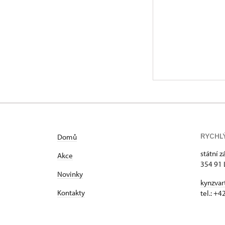
RYCHL
Domů
státní 
Akce
354 91 
Novinky
kynzvar
Kontakty
tel.: +