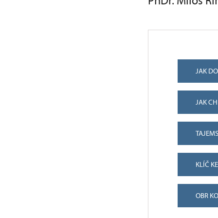
PhDr. Miloš Ří
JAK DO
JAK CH
TAJEMS
KLÍČ K
OBR KO