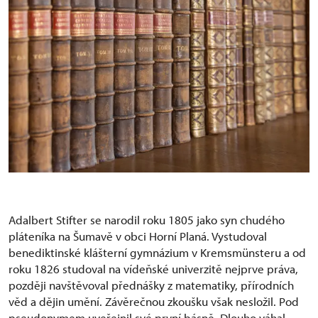
Adalbert Stifter se narodil roku 1805 jako syn chudého
pláteníka na Šumavě v obci Horní Planá. Vystudoval
benediktinské klášterní gymnázium v Kremsmünsteru a od
roku 1826 studoval na vídeňské univerzitě nejprve práva,
později navštěvoval přednášky z matematiky, přírodních
věd a dějin umění. Závěrečnou zkoušku však nesložil. Pod
pseudonymem uveřejnil své první básně. Dlouho váhal