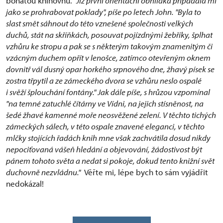
bohatou knihovnu.
"Již první orientační obhlídka připadala mi
jako se prohrabovat poklady", píše po letech John. "Byla to
slast smět sáhnout do této vznešené společnosti velkých
duchů, stát na skříňkách, posouvat pojízdnými žebříky, šplhat
vzhůru ke stropu a pak se s některým takovým znamenitým či
vzácným duchem opřít v lenošce, zatímco otevřeným oknem
dovnitř vál dusný opar horkého srpnového dne, žhavý písek se
zostra třpytil a ze zámeckého dvora se vzhůru neslo ospalé
i svěží šplouchání fontány." Jak dále píše, s hrůzou vzpomínal
"na temné zatuchlé čítárny ve Vídni, na jejich stísněnost, na
šedé žhavé kamenné moře neosvěžené zelení. V těchto tichých
zámeckých sálech, v této ospale znavené eleganci, v těchto
mlčky stojících řadách knih mne však zachvátila dosud nikdy
nepociťovaná vášeň hledání a objevování, žádostivost být
pánem tohoto světa a nedat si pokoje, dokud tento knižní svět
duchovně nezvládnu."
Věřte mi, lépe bych to sám vyjádřit
nedokázal!