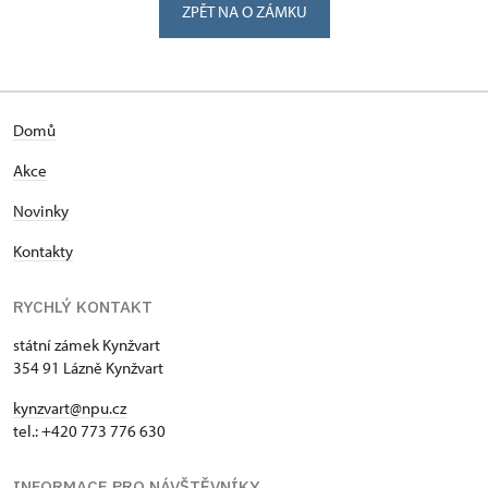
ZPĚT NA O ZÁMKU
Domů
Akce
Novinky
Kontakty
RYCHLÝ KONTAKT
státní zámek Kynžvart
354 91 Lázně Kynžvart
kynzvart@npu.cz
tel.: +420 773 776 630
INFORMACE PRO NÁVŠTĚVNÍKY