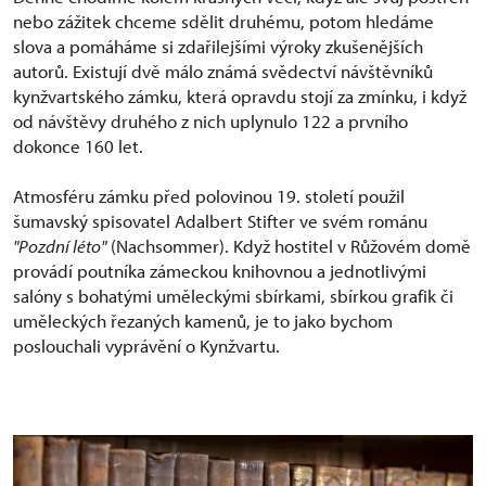
nebo zážitek chceme sdělit druhému, potom hledáme
slova a pomáháme si zdařilejšími výroky zkušenějších
autorů. Existují dvě málo známá svědectví návštěvníků
kynžvartského zámku, která opravdu stojí za zmínku, i když
od návštěvy druhého z nich uplynulo 122 a prvního
dokonce 160 let.
Atmosféru zámku před polovinou 19. století použil
šumavský spisovatel Adalbert Stifter ve svém románu
"Pozdní léto"
(Nachsommer). Když hostitel v Růžovém domě
provádí poutníka zámeckou knihovnou a jednotlivými
salóny s bohatými uměleckými sbírkami, sbírkou grafik či
uměleckých řezaných kamenů, je to jako bychom
poslouchali vyprávění o Kynžvartu.