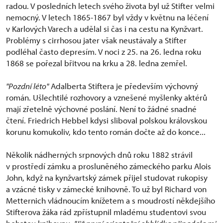
radou. V posledních letech svého života byl už Stifter velmi
nemocný. V letech 1865-1867 byl vždy v květnu na léčení
v Karlových Varech a udělal si čas i na cestu na Kynžvart.
Problémy s cirrhosou jater však neustávaly a Stifter
podléhal často depresím. V noci z 25. na 26. ledna roku
1868 se pořezal břitvou na krku a 28. ledna zemřel.
"Pozdní léto"
Adalberta Stiftera je především výchovný
román. Ušlechtilé rozhovory a vznešené myšlenky aktérů
mají zřetelně výchovné poslání. Není to žádné snadné
čtení. Friedrich Hebbel kdysi sliboval polskou královskou
korunu komukoliv, kdo tento román dočte až do konce...
Několik nádherných srpnových dnů roku 1882 strávil
v prostředí zámku a prosluněného zámeckého parku Alois
John, když na kynžvartský zámek přijel studovat rukopisy
a vzácné tisky v zámecké knihovně. To už byl Richard von
Metternich vládnoucím knížetem a s moudrostí někdejšího
Stifterova žáka rád zpřístupnil mladému studentovi svou