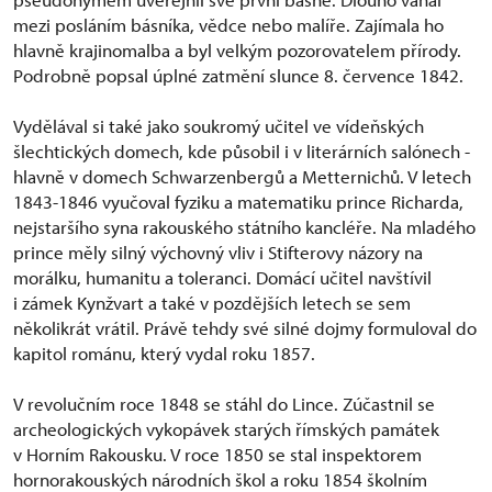
mezi posláním básníka, vědce nebo malíře. Zajímala ho
hlavně krajinomalba a byl velkým pozorovatelem přírody.
Podrobně popsal úplné zatmění slunce 8. července 1842.
Vydělával si také jako soukromý učitel ve vídeňských
šlechtických domech, kde působil i v literárních salónech -
hlavně v domech Schwarzenbergů a Metternichů. V letech
1843-1846 vyučoval fyziku a matematiku prince Richarda,
nejstaršího syna rakouského státního kancléře. Na mladého
prince měly silný výchovný vliv i Stifterovy názory na
morálku, humanitu a toleranci. Domácí učitel navštívil
i zámek Kynžvart a také v pozdějších letech se sem
několikrát vrátil. Právě tehdy své silné dojmy formuloval do
kapitol románu, který vydal roku 1857.
V revolučním roce 1848 se stáhl do Lince. Zúčastnil se
archeologických vykopávek starých římských památek
v Horním Rakousku. V roce 1850 se stal inspektorem
hornorakouských národních škol a roku 1854 školním