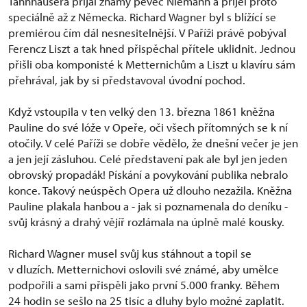
Tannhäusera přijal známý pěvec Niemann a přijel proto
speciálně až z Německa. Richard Wagner byl s blížící se
premiérou čím dál nesnesitelnější. V Paříži právě pobýval
Ferencz Liszt a tak hned přispěchal přítele uklidnit. Jednou
přišli oba komponisté k Metternichům a Liszt u klavíru sám
přehrával, jak by si představoval úvodní pochod.
Když vstoupila v ten velký den 13. března 1861 kněžna
Pauline do své lóže v Opeře, oči všech přítomných se k ní
otočily. V celé Paříži se dobře vědělo, že dnešní večer je jen
a jen její zásluhou. Celé představení pak ale byl jen jeden
obrovský propadák! Pískání a povykování publika nebralo
konce. Takový neúspěch Opera už dlouho nezažila. Kněžna
Pauline plakala hanbou a - jak si poznamenala do deníku -
svůj krásný a drahý vějíř rozlámala na úplně malé kousky.
Richard Wagner musel svůj kus stáhnout a topil se
v dluzích. Metternichovi oslovili své známé, aby umělce
podpořili a sami přispěli jako první 5.000 franky. Během
24 hodin se sešlo na 25 tisíc a dluhy bylo možné zaplatit.