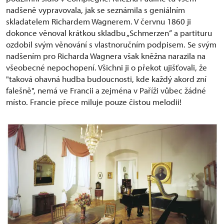
nadšeně vypravovala, jak se seznámila s geniálním
skladatelem Richardem Wagnerem. V červnu 1860 ji
dokonce věnoval krátkou skladbu „Schmerzen“ a partituru
ozdobil svým věnování s vlastnoručním podpisem. Se svým
nadšením pro Richarda Wagnera však kněžna narazila na
všeobecné nepochopení. Všichni ji o překot ujišťovali, že
"taková ohavná hudba budoucnosti, kde každý akord zní
falešně", nemá ve Francii a zejména v Paříži vůbec žádné
místo. Francie přece miluje pouze čistou melodii!