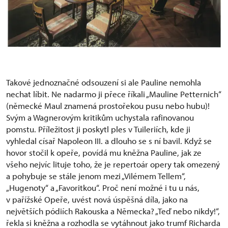
Takové jednoznačné odsouzení si ale Pauline nemohla
nechat líbit. Ne nadarmo ji přece říkali „Mauline Petternich“
(německé Maul znamená prostořekou pusu nebo hubu)!
Svým a Wagnerovým kritikům uchystala rafinovanou
pomstu. Příležitost ji poskytl ples v Tuileriích, kde ji
vyhledal císař Napoleon III. a dlouho se s ní bavil. Když se
hovor stočil k opeře, povídá mu kněžna Pauline, jak ze
všeho nejvíc lituje toho, že je repertoár opery tak omezený
a pohybuje se stále jenom mezi „Vilémem Tellem“,
„Hugenoty“ a „Favoritkou“. Proč není možné i tu u nás,
v pařížské Opeře, uvést nová úspěšná díla, jako na
největších pódiích Rakouska a Německa? „Teď nebo nikdy!“,
řekla si kněžna a rozhodla se vytáhnout jako trumf Richarda