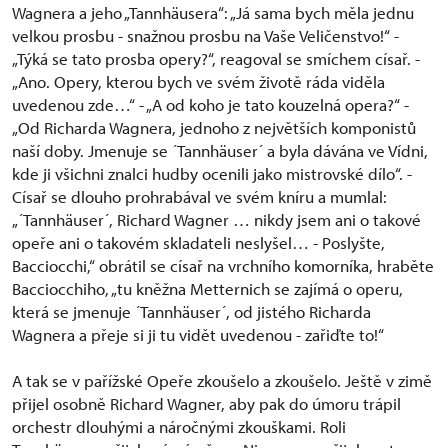
Wagnera a jeho „Tannhäusera“: „Já sama bych měla jednu
velkou prosbu - snažnou prosbu na Vaše Veličenstvo!“ -
„Týká se tato prosba opery?“, reagoval se smíchem císař. -
„Ano. Opery, kterou bych ve svém životě ráda viděla
uvedenou zde…“ - „A od koho je tato kouzelná opera?“ -
„Od Richarda Wagnera, jednoho z největších komponistů
naší doby. Jmenuje se ´Tannhäuser´ a byla dávána ve Vídni,
kde ji všichni znalci hudby ocenili jako mistrovské dílo“. -
Císař se dlouho prohrabával ve svém kníru a mumlal:
„´Tannhäuser´, Richard Wagner … nikdy jsem ani o takové
opeře ani o takovém skladateli neslyšel… - Poslyšte,
Bacciocchi,“ obrátil se císař na vrchního komorníka, hraběte
Bacciocchiho, „tu kněžna Metternich se zajímá o operu,
která se jmenuje ´Tannhäuser´, od jistého Richarda
Wagnera a přeje si ji tu vidět uvedenou - zařiďte to!“
A tak se v pařížské Opeře zkoušelo a zkoušelo. Ještě v zimě
přijel osobně Richard Wagner, aby pak do úmoru trápil
orchestr dlouhými a náročnými zkouškami. Roli