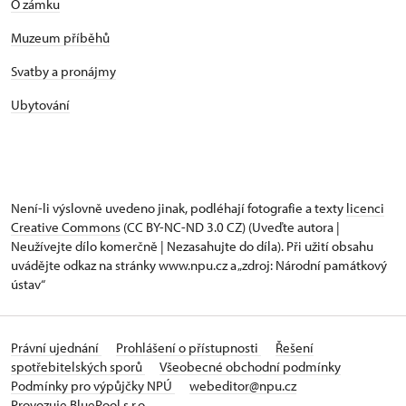
O zámku
Muzeum příběhů
Svatby a pronájmy
Ubytování
Není-li výslovně uvedeno jinak, podléhají fotografie a texty
licenci
Creative Commons
(CC BY-NC-ND 3.0 CZ) (Uveďte autora |
Neužívejte dílo komerčně | Nezasahujte do díla). Při užití obsahu
uvádějte odkaz na stránky www.npu.cz a „zdroj: Národní památkový
ústav“
Právní ujednání
Prohlášení o přístupnosti
Řešení
spotřebitelských sporů
Všeobecné obchodní podmínky
Podmínky pro výpůjčky NPÚ
webeditor@npu.cz
Provozuje BluePool s.r.o.