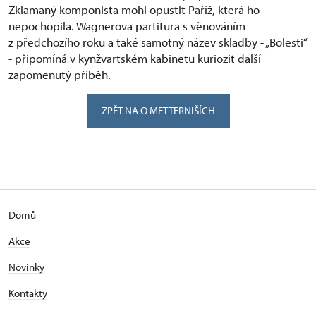
Zklamaný komponista mohl opustit Paříž, která ho
nepochopila. Wagnerova partitura s věnováním
z předchozího roku a také samotný název skladby - „Bolesti“
- připomíná v kynžvartském kabinetu kuriozit další
zapomenutý příběh.
ZPĚT NA O METTERNIŠÍCH
Domů
Akce
Novinky
Kontakty