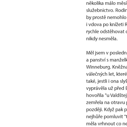
několika málo měsí
služebnictvo. Rodin
by prostě nemohlo 
i vdova po knížeti 
rychle odstěhovat 
nikdy nesměla.
Měl jsem v posledn
a panství s manžel
Winneburg. Kněžna 
válečných let, kter
také, jestli i ona s
vyprávěla už před 
hovořila "u Valdštej
zemřela na otravu 
později. Když pak p
nejhůře pomluvit "t
měla vrhnout co nej