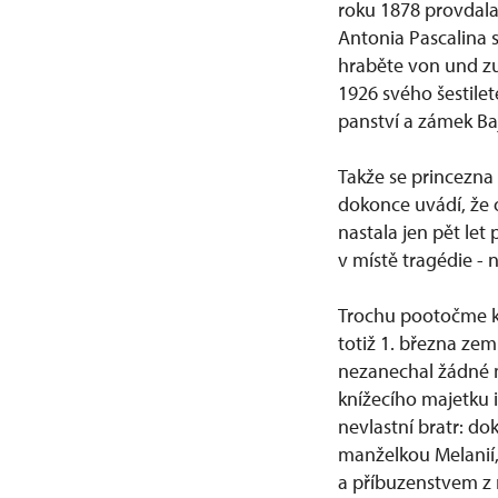
roku 1878 provdala
Antonia Pascalina 
hraběte von und zu
1926 svého šestilet
panství a zámek Ba
Takže se princezna 
dokonce uvádí, že 
nastala jen pět let
v místě tragédie -
Trochu pootočme ko
totiž 1. března zem
nezanechal žádné m
knížecího majetku i
nevlastní bratr: do
manželkou Melanií,
a příbuzenstvem z 