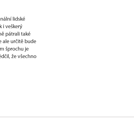
nální lidské
 i veškerý
ě pátrali také
e ale určitě bude
ém šprochu je
dčil, že všechno