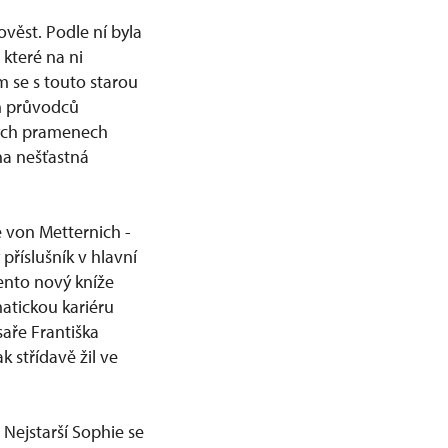
věst. Podle ní byla
které na ni
m se s touto starou
h průvodců
ckých pramenech
ona nešťastná
 von Metternich -
příslušník v hlavní
Tento nový kníže
atickou kariéru
saře Františka
k střídavě žil ve
 Nejstarší Sophie se