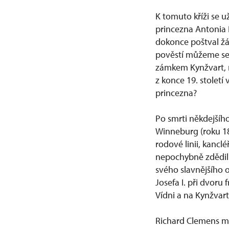
K tomuto kříži se u
princezna Antonia 
dokonce poštval žár
pověstí můžeme set
zámkem Kynžvart, n
z konce 19. století
princezna?
Po smrti někdejšíh
Winneburg (roku 185
rodové linii, kancl
nepochybně zdědil 
svého slavnějšího o
Josefa I. při dvoru 
Vídni a na Kynžvart
Richard Clemens měl