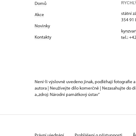
RYCHL
Domů
státní 
Akce
354 91 
Novinky
kynzvar
Kontakty
tel.: +
Není-li výslovně uvedeno jinak, podléhají fotografie a
autora | Neužívejte dílo komerčně | Nezasahujte do dí
a „zdroj: Národní památkový ústav“
Právní ujednání
Prohlášení o přístupnosti
Ř