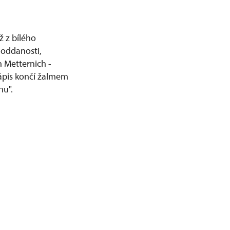
 z bílého
 oddanosti,
 Metternich -
Nápis končí žalmem
hu".