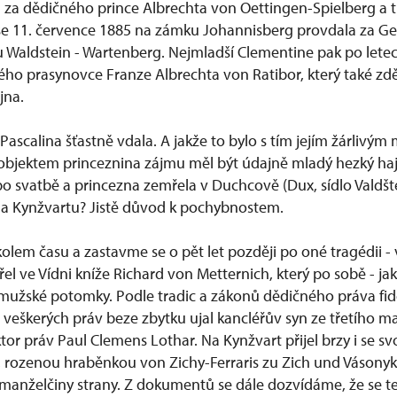
 za dědičného prince Albrechta von Oettingen-Spielberg a t
se 11. července 1885 na zámku Johannisberg provdala za G
 Waldstein - Wartenberg. Nejmladší Clementine pak po lete
ého prasynovce Franze Albrechta von Ratibor, který také zděd
jna.
Pascalina šťastně vdala. A jakže to bylo s tím jejím žárlivý
objektem princeznina zájmu měl být údajně mladý hezký haj
 po svatbě a princezna zemřela v Duchcově (Dux, sídlo Valdšt
 na Kynžvartu? Jistě důvod k pochybnostem.
lem času a zastavme se o pět let později po oné tragédii - 
řel ve Vídni kníže Richard von Metternich, který po sobě - jak
užské potomky. Podle tradic a zákonů dědičného práva fid
 veškerých práv beze zbytku ujal kancléřův syn ze třetího m
ktor práv Paul Clemens Lothar. Na Kynžvart přijel brzy i se s
 rozenou hraběnkou von Zichy-Ferraris zu Zich und Vásony
manželčiny strany. Z dokumentů se dále dozvídáme, že se 