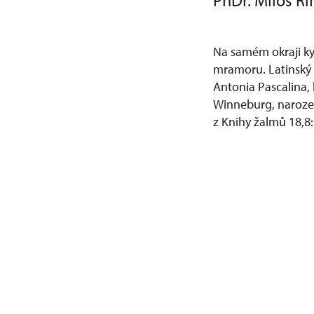
PhDr. Miloš Ří
Na samém okraji ky
mramoru. Latinský n
Antonia Pascalina,
Winneburg, narozen
z Knihy žalmů 18,8: