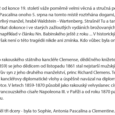
ž od konce 19. století váže poměrně velmi věcná a stručná po
Pascalina onoho 5. srpna na tomto místě roztrhána dogami, 
livý manžel, hrabě Waldstein - Wartenberg. Strašné! Tu a ta
kat dokonce i ve starých zažloutlých vydáních brožovanýc
apříklad v článku Nn. Babinského ještě z roku ... V histori
 však není o této tragédii nikde ani zmínka. Kdo vůbec byla 
o rakouského státního kancléře Clemense, dědičného knížete
9) se jeho dědicem od listopadu 1861 stal nejstarší mužský 
éřův syn z jeho druhého manželství, princ Richard Clemens. 
kancléřovy diplomatické vlohy a úspěšně navázal na diplom
tce. V letech 1859-1870 působil jako rakouský velvyslanec cí
francouzského císaře Napoleona III. v Paříži a od roku 1870 pa
u.
 tři dcery - byla to Sophie, Antonia Pascalina a Clementine.