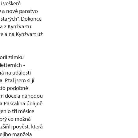
i veškeré
ly a nové panstvo
"starých". Dokonce
la z Kynžvartu
ve a na Kynžvart už
torii zámku
etternich -
á na události
Ptal jsem si jí
takto podobně
 tom docela náhodou
zna Pascalina údajně
en o tři měsíce
e prý co možná
ířili pověst, která
 jejího manžela