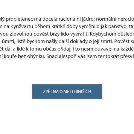
lý propletenec má docela racionální jádro: normální neracio
e na Kynžvartu během krátké doby vyměnilo jak panstvo, tak
vou zlovolnou pověst brzy kdo vyvrátit. Kdybychom důsledn
 úmrtí, jistě bychom našly další doklady o její smrti. Pověst s
t dál a lidé k tomu občas přidají i to nesmlouvavé: na každ
ní kouře bez ohýnku. Snad alespoň vás jsem tentokrát přesvě
ZPĚT NA O METTERNIŠÍCH