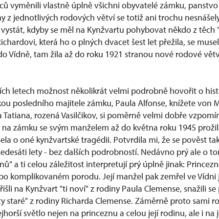
ců vyměnili vlastně úplně všichni obyvatelé zámku, panstvo 
y z jednotlivých rodových větví se totiž ani trochu nesnáše
vystát, kdyby se měl na Kynžvartu pohybovat někdo z těch 
Richardovi, která ho o plných dvacet šest let přežila, se muse
do Vídně, tam žila až do roku 1921 stranou nové rodové vět
ích letech možnost několikrát velmi podrobně hovořit o his
kou posledního majitele zámku, Paula Alfonse, knížete von M
Tatiana, rozená Vasilčikov, si poměrně velmi dobře vzpomín
é na zámku se svým manželem až do května roku 1945 prožila. 
lyšela o oné kynžvartské tragédii. Potvrdila mi, že se pověst 
šedesáti lety - bez dalších podrobností. Nedávno prý ale o
nů" a ti celou záležitost interpretují prý úplně jinak: Prince
po komplikovaném porodu. Její manžel pak zemřel ve Vídni j
řišli na Kynžvart "ti noví" z rodiny Paula Clemense, snažili s
y staré" z rodiny Richarda Clemense. Záměrně proto sami rozš
horší světlo nejen na princeznu a celou její rodinu, ale i na