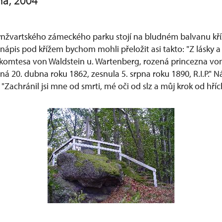
ha, 2004
nžvartského zámeckého parku stojí na bludném balvanu kříž
ápis pod křížem bychom mohli přeložit asi takto: "Z lásky a
 komtesa von Waldstein u. Wartenberg, rozená princezna von
á 20. dubna roku 1862, zesnula 5. srpna roku 1890, R.I.P." 
 "Zachránil jsi mne od smrti, mé oči od slz a můj krok od hříc