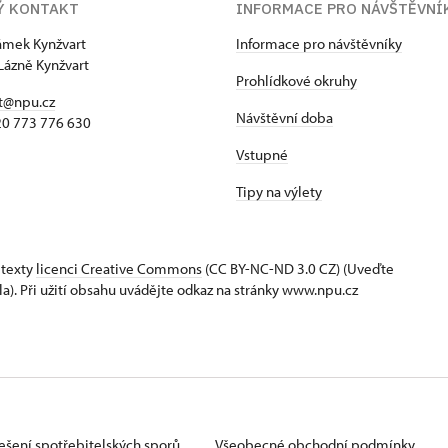
Ý KONTAKT
INFORMACE PRO NÁVŠTĚVNÍ
zámek Kynžvart
Informace pro návštěvníky
Lázně Kynžvart
Prohlídkové okruhy
t@npu.cz
Návštěvní doba
420 773 776 630
Vstupné
Tipy na výlety
 texty
licenci Creative Commons
(CC BY-NC-ND 3.0 CZ) (Uveďte
la). Při užití obsahu uvádějte odkaz na stránky www.npu.cz
ešení spotřebitelských sporů
Všeobecné obchodní podmínky