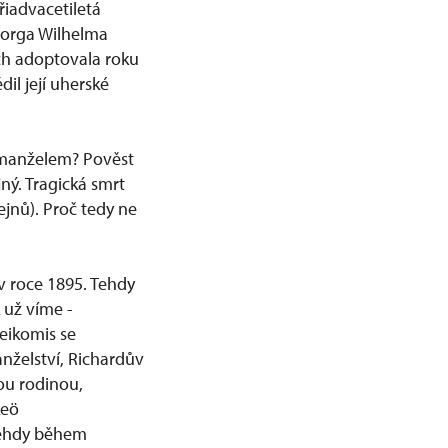
řiadvacetiletá
eorga Wilhelma
ch adoptovala roku
il její uherské
m manželem? Pověst
ný. Tragická smrt
ejnů). Proč tedy ne
v roce 1895. Tehdy
 už víme -
eikomis se
anželství, Richardův
vou rodinou,
keö
tehdy během