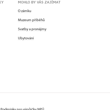
KY
MOHLO BY VÁS ZAJÍMAT
O zámku
Muzeum příběhů
Svatby a pronájmy
Ubytování
Podmínky pro výpůjčky NPÚ