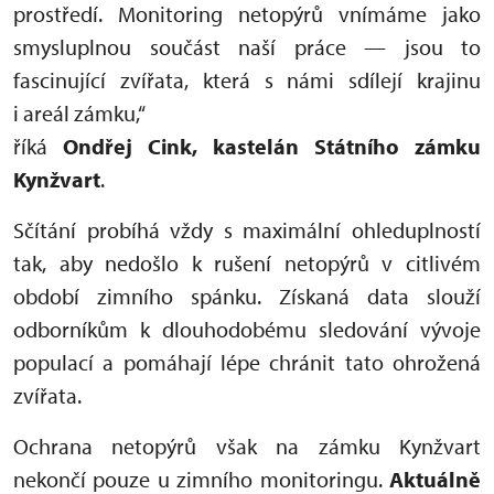
prostředí. Monitoring netopýrů vnímáme jako
smysluplnou součást naší práce — jsou to
fascinující zvířata, která s námi sdílejí krajinu
i areál zámku,“
říká
Ondřej Cink, kastelán Státního zámku
Kynžvart
.
Sčítání probíhá vždy s maximální ohleduplností
tak, aby nedošlo k rušení netopýrů v citlivém
období zimního spánku. Získaná data slouží
odborníkům k dlouhodobému sledování vývoje
populací a pomáhají lépe chránit tato ohrožená
zvířata.
Ochrana netopýrů však na zámku Kynžvart
nekončí pouze u zimního monitoringu.
Aktuálně