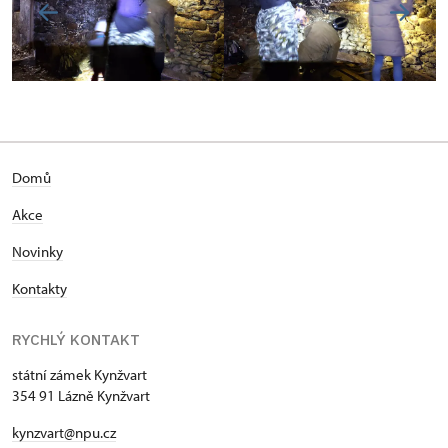
Domů
Akce
Novinky
Kontakty
RYCHLÝ KONTAKT
státní zámek Kynžvart
354 91 Lázně Kynžvart
kynzvart@npu.cz