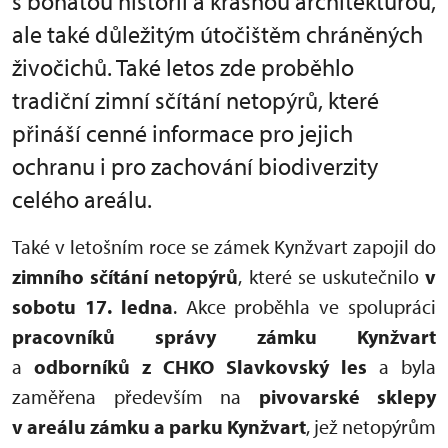
s bohatou historií a krásnou architekturou,
ale také důležitým útočištěm chráněných
živočichů. Také letos zde proběhlo
tradiční zimní sčítání netopýrů, které
přináší cenné informace pro jejich
ochranu i pro zachování biodiverzity
celého areálu.
Také v letošním roce se zámek Kynžvart zapojil do
zimního sčítání netopýrů
, které se uskutečnilo
v
sobotu 17. ledna
. Akce proběhla ve spolupráci
pracovníků správy zámku Kynžvart
a
odborníků z CHKO Slavkovský les
a byla
zaměřena především na
pivovarské sklepy
v areálu zámku a parku Kynžvart
, jež netopýrům