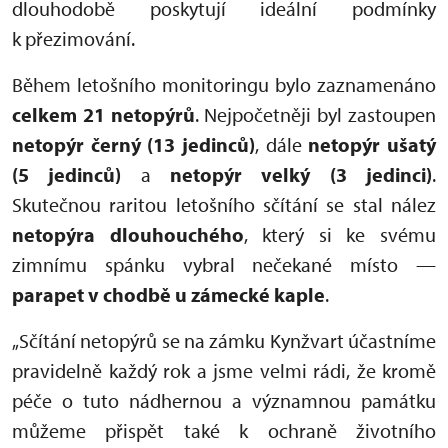
dlouhodobě poskytují ideální podmínky
k přezimování.
Během letošního monitoringu bylo zaznamenáno
celkem 21 netopýrů
. Nejpočetněji byl zastoupen
netopýr černý (13 jedinců)
, dále
netopýr ušatý
(5 jedinců)
a
netopýr velký (3 jedinci)
.
Skutečnou raritou letošního sčítání se stal nález
netopýra dlouhouchého
, který si ke svému
zimnímu spánku vybral nečekané místo —
parapet v chodbě u zámecké kaple
.
„Sčítání netopýrů se na zámku Kynžvart účastníme
pravidelně každý rok a jsme velmi rádi, že kromě
péče o tuto nádhernou a významnou památku
můžeme přispět také k ochraně životního