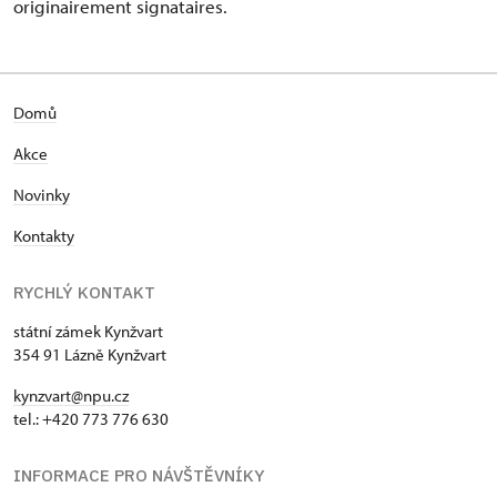
originairement signataires.
Domů
Akce
Novinky
Kontakty
RYCHLÝ KONTAKT
státní zámek Kynžvart
354 91 Lázně Kynžvart
kynzvart@npu.cz
tel.: +420 773 776 630
INFORMACE PRO NÁVŠTĚVNÍKY