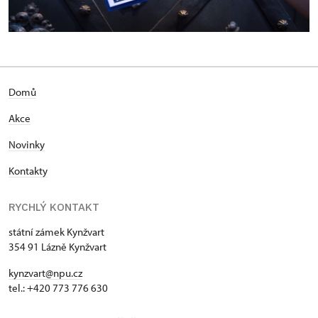
Domů
Akce
Novinky
Kontakty
RYCHLÝ KONTAKT
státní zámek Kynžvart
354 91 Lázně Kynžvart
kynzvart@npu.cz
tel.: +420 773 776 630