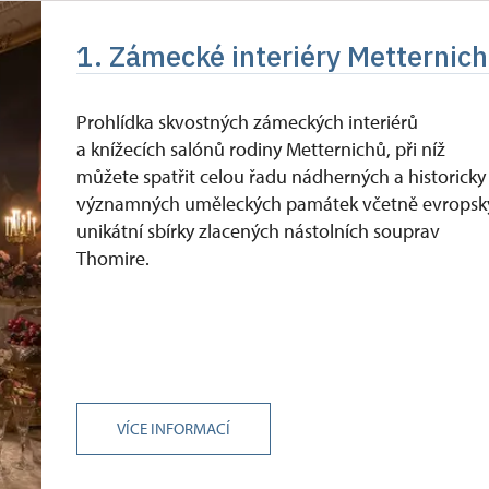
 držitel)
zdarma
1. Zámecké interiéry Metternich
íslušníci)
zdarma
zdarma
Prohlídka skvostných zámeckých interiérů
a knížecích salónů rodiny Metternichů, při níž
můžete spatřit celou řadu nádherných a historicky
významných uměleckých památek včetně evropsk
unikátní sbírky zlacených nástolních souprav
Thomire.
VÍCE INFORMACÍ