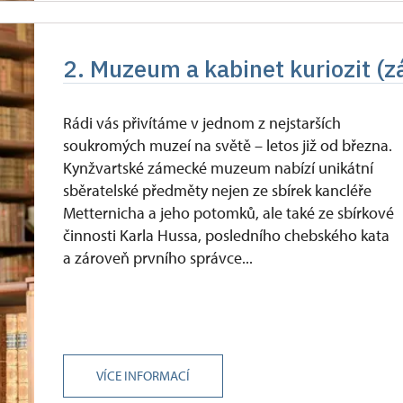
2. Muzeum a kabinet kuriozit (z
Rádi vás přivítáme v jednom z nejstarších
soukromých muzeí na světě – letos již od března.
Kynžvartské zámecké muzeum nabízí unikátní
sběratelské předměty nejen ze sbírek kancléře
Metternicha a jeho potomků, ale také ze sbírkové
činnosti Karla Hussa, posledního chebského kata
a zároveň prvního správce...
VÍCE INFORMACÍ