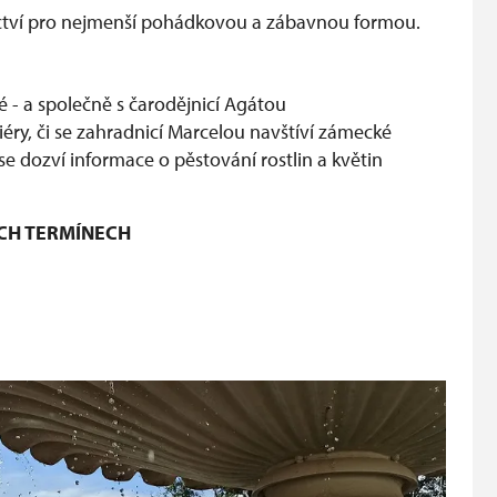
tví pro nejmenší pohádkovou a zábavnou formou.
é - a společně s čarodějnicí Agátou
ry, či se zahradnicí Marcelou navštíví zámecké
e dozví informace o pěstování rostlin a květin
ÝCH TERMÍNECH