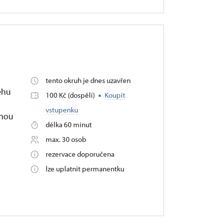
tento okruh je dnes uzavřen
ěhu
100 Kč (dospělí)
Koupit
vstupenku
ěnou
délka 60 minut
max. 30 osob
rezervace doporučena
lze uplatnit permanentku