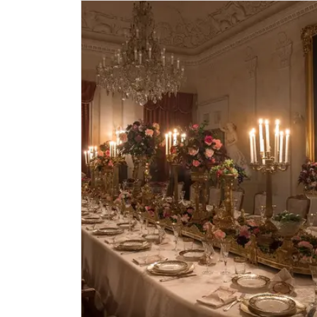
Jednorázové vstupenky vydané NPÚ (pouze
Průkaz zaměstnance NPÚ (+ až 3 rodinní př
Průkaz Náš člověk (pouze držitel)