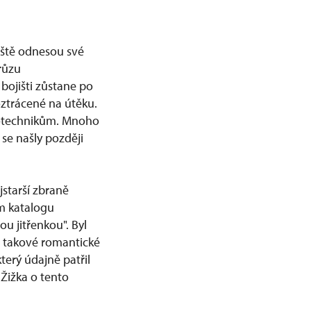
jiště odnesou své
růzu
ojišti zůstane po
oztrácené na útěku.
rotechnikům. Mnoho
 se našly později
jstarší zbraně
ím katalogu
ou jitřenkou". Byl
ně takové romantické
erý údajně patřil
Žižka o tento