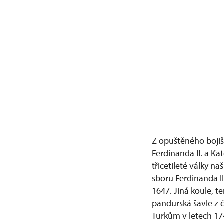
Z opuštěného bojišt
Ferdinanda II. a Kat
třicetileté války n
sboru Ferdinanda II
1647. Jiná koule, t
pandurská šavle z č
Turkům v letech 17