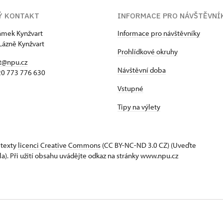
Ý KONTAKT
INFORMACE PRO NÁVŠTĚVNÍ
zámek Kynžvart
Informace pro návštěvníky
Lázně Kynžvart
Prohlídkové okruhy
t@npu.cz
Návštěvní doba
420 773 776 630
Vstupné
Tipy na výlety
 texty
licenci Creative Commons
(CC BY-NC-ND 3.0 CZ) (Uveďte
la). Při užití obsahu uvádějte odkaz na stránky www.npu.cz