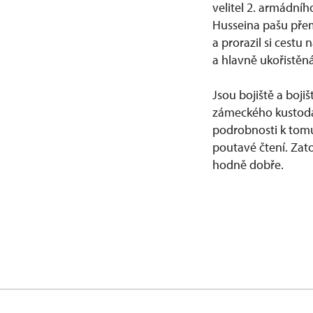
velitel 2. armádní
Husseina pašu přem
a prorazil si cestu
a hlavně ukořistěn
Jsou bojiště a boji
zámeckého kustoda t
podrobnosti k tomut
poutavé čtení. Zat
hodně dobře.