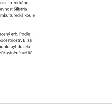
anskij tureckého
vnost Silistria
zámku turecká koule
lacený erb. Podle
čestnosti". Bližší
 mohlo být docela
zúčastněné určitě