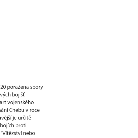
1620 poražena sbory
ivých bojišť
ndart vojenského
éhání Chebu v roce
ější je určitě
bojích proti
"Vítězství nebo