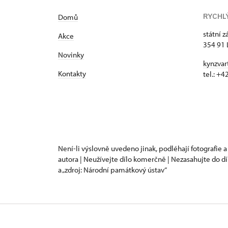
RYCHL
Domů
státní 
Akce
354 91 
Novinky
kynzvar
Kontakty
tel.: +
Není-li výslovně uvedeno jinak, podléhají fotografie a
autora | Neužívejte dílo komerčně | Nezasahujte do dí
a „zdroj: Národní památkový ústav“