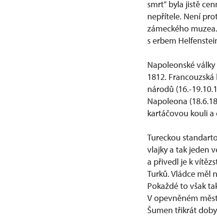
smrt" byla jistě ce
nepřítele. Není pro
zámeckého muzea. Z
s erbem Helfenstei
Napoleonské války s
1812. Francouzská k
národů (16.-19.10.
Napoleona (18.6.181
kartáčovou kouli a 
Tureckou standartou
vlajky a tak jeden 
a přivedl je k vítě
Turků. Vládce měl n
Pokaždé to však ta
V opevněném městě 
Šumen třikrát dobyl