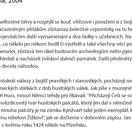
ha, 2004
elítostné bitvy a rozptýlí se kouř, vítězové i poražení si z bo
Zúčastněným pěšákům zůstanou bolestné vzpomínky na tu h
jevůdcům další vyznamenání a dva řádky v učebnicích. Na b
, co někdo po někom hodil či vystřelil a také všechny věci p
 nenašel, zůstává ten úkol budoucím archeologům nebo py
k hledali a nacházeli zvědaví sběrači památek. Další předměty
o docela náhodou.
okrát nálezy z bojišť pravěkých i starověkých, pocházejí ne
meckých sbírkách z dob husitských válek. Jak píše v muzejn
 Huss, mnozí Němci tehdy prý říkávali: "Přicházejí Češi se sv
 hvězdicovitý tvar husitských palcátů, který jim dal v němči
mnoha palcáty je na zámku Kynžvart také jeden exemplář, kt
 rebelovi Žižkovi", jak se dočteme v dobovém zápisu. Jan 
ě v květnu roku 1424 někde na Plzeňsku.