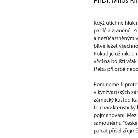
PhDr. Miloš Ří
Když utichne hluk n
padlé a zraněné. 
a nezúčastněným vo
bitvě ležet všechno
Pokud je už nikdo
věcí na bojišti vša
třeba při orbě neb
Pomineme-li protent
v kynžvartských zá
zámecký kustod Karl
to charakteristický
pojmenování. Mezi 
samotnému "českému
palcát přišel zřejm