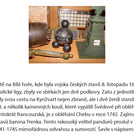
ě na Bílé hoře, kde byla vojska českých stavů 8. listopadu 
olické ligy, zbyly ve sbírkách jen dvě podkovy. Zato z jednotl
ašly svou cestu na Kynžvart nejen zbraně, ale i dvě žerdi sta
I. a několik kamenných koulí, které vypálili Švédové při obl
entokrát francouzská, je z obléhání Chebu v roce 1742. Zajímav
asů barona Trenka. Tento rakouský velitel pandurů proslul v 
41-1745 mimořádnou odvahou a surovostí. Šavle s nápisem 