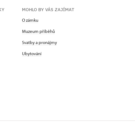
KY
MOHLO BY VÁS ZAJÍMAT
O zámku
Muzeum příběhů
Svatby a pronájmy
Ubytování