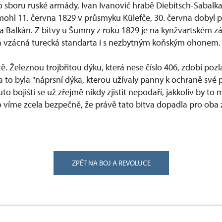
ho sboru ruské armády, Ivan Ivanovič hrabě Diebitsch-Sabalk
ohl 11. června 1829 v průsmyku Külefče, 30. června dobyl pe
 na Balkán. Z bitvy u Šumny z roku 1829 je na kynžvartském 
á vzácná turecká standarta i s nezbytným koňským ohonem.
ště. Železnou trojbřitou dýku, která nese číslo 406, zdobí poz
o byla "náprsní dýka, kterou užívaly panny k ochraně své po
o bojišti se už zřejmě nikdy zjistit nepodaří, jakkoliv by to
o víme zcela bezpečně, že právě tato bitva dopadla pro oba 
ZPĚT NA BOJ A REVOLUCE