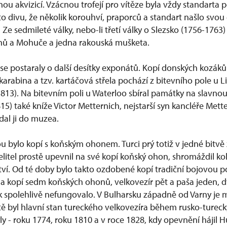
nnou akvizicí. Vzácnou trofejí pro vítěze byla vždy standarta
to divu, že několik korouhví, praporců a standart našlo svou
e sedmileté války, nebo-li třetí války o Slezsko (1756-1763)
nů a Mohuče a jedna rakouská mušketa.
e postaraly o další desítky exponátů. Kopí donských kozáků 
arabina a tzv. kartáčová střela pochází z bitevního pole u Li
1813). Na bitevním poli u Waterloo sbíral památky na slavno
5) také kníže Victor Metternich, nejstarší syn kancléře Mett
dal ji do muzea.
 bylo kopí s koňským ohonem. Turci prý totiž v jedné bitvě 
velitel prostě upevnil na své kopí koňský ohon, shromáždil k
zství. Od té doby bylo takto ozdobené kopí tradiční bojovou p
a kopí sedm koňských ohonů, velkovezír pět a paša jeden, dv
k spolehlivě nefungovalo. V Bulharsku západně od Varny je
byl hlavní stan tureckého velkovezíra během rusko-tureck
y - roku 1774, roku 1810 a v roce 1828, kdy opevnění hájil H