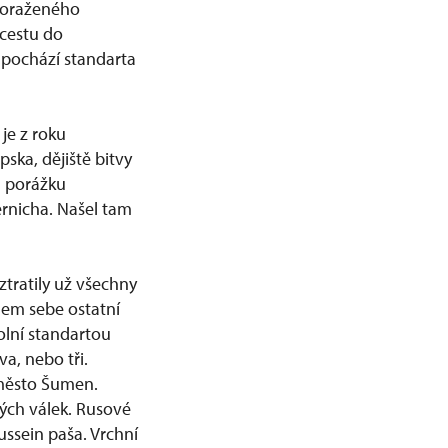
 poraženého
 cestu do
 pochází standarta
je z roku
pska, dějiště bitvy
u porážku
ernicha. Našel tam
ztratily už všechny
olem sebe ostatní
olní standartou
a, nebo tři.
 město Šumen.
ých válek. Rusové
ussein paša. Vrchní