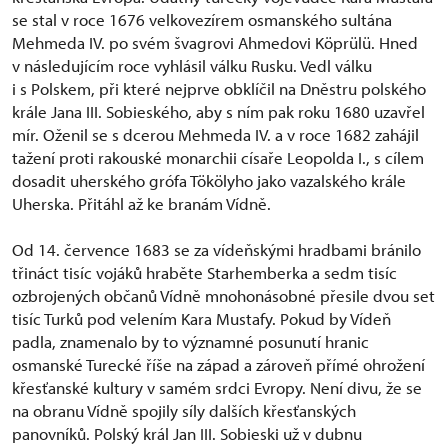
se stal v roce 1676 velkovezírem osmanského sultána
Mehmeda IV. po svém švagrovi Ahmedovi Köprülü. Hned
v následujícím roce vyhlásil válku Rusku. Vedl válku
i s Polskem, při které nejprve obklíčil na Dněstru polského
krále Jana III. Sobieského, aby s ním pak roku 1680 uzavřel
mír. Oženil se s dcerou Mehmeda IV. a v roce 1682 zahájil
tažení proti rakouské monarchii císaře Leopolda I., s cílem
dosadit uherského grófa Tökölyho jako vazalského krále
Uherska. Přitáhl až ke branám Vídně.
Od 14. července 1683 se za vídeňskými hradbami bránilo
třináct tisíc vojáků hraběte Starhemberka a sedm tisíc
ozbrojených občanů Vídně mnohonásobné přesile dvou set
tisíc Turků pod velením Kara Mustafy. Pokud by Vídeň
padla, znamenalo by to významné posunutí hranic
osmanské Turecké říše na západ a zároveň přímé ohrožení
křesťanské kultury v samém srdci Evropy. Není divu, že se
na obranu Vídně spojily síly dalších křesťanských
panovníků. Polský král Jan III. Sobieski už v dubnu