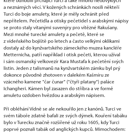
které odhodili prchající Turci a také mnoho neobvyklých
a neznámých věcí. V kožených schránkách nosili někteří
Turci do boje amulety, které je měly ochránit před
nepřítelem. Pečetidla a otisky pečetidel s arabskými nápisy
se proto staly vítanými suvenýry pro vítězné Rakušany.
Mezi mnohé turecké amulety a pečetě, které se
z vídeňského bojiště po letech a často velkými oklikami
dostaly až do kynžvartského zámeckého muzea kancléře
Metternicha, patří například i otisk pečeti, kterou užíval
i sám osmanský velkovezír Kara Mustafa k pečetění svých
listin. Jeden z talismanů na kynžvartském zámku byl prý
dokonce původně zhotoven v dalekém Kašmíru ze
vzácného kamene "čar čunar" ("čtyři platany") paláce
Ichangheri. Kámen byl zasazen do stříbra a ve formě
amuletu ozdoben hvězdou a arabským nápisem.
Při obléhání Vídně se ale nekouřilo jen z kanónů. Turci ve
svém táboře zdatně bafali ze svých dýmek. Kouření tabáku
bylo v Turecku značně rozšířené už roku 1605, kdy Turci
poprvé poznali tabák od anglických kupců. Mimochodem: