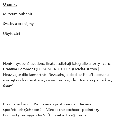
O zámku
Muzeum příběhů
Svatby a pronájmy
Ubytování
Není-li výslovně uvedeno jinak, podléhají fotografie a texty
licenci
Creative Commons
(CC BY-NC-ND 3.0 CZ) (Uveďte autora |
Neužívejte dílo komerčně | Nezasahujte do díla). Při užití obsahu
uvádějte odkaz na stránky www.npu.cz a „zdroj: Národní památkový
ústav“
Právní ujednání
Prohlášení o přístupnosti
Řešení
spotřebitelských sporů
Všeobecné obchodní podmínky
Podmínky pro výpůjčky NPÚ
webeditor@npu.cz