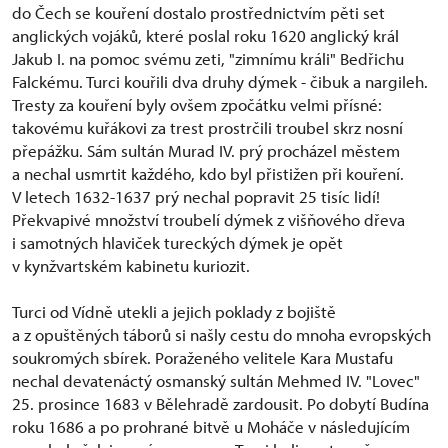
do Čech se kouření dostalo prostřednictvím pěti set
anglických vojáků, které poslal roku 1620 anglický král
Jakub I. na pomoc svému zeti, "zimnímu králi" Bedřichu
Falckému. Turci kouřili dva druhy dýmek - čibuk a nargileh.
Tresty za kouření byly ovšem zpočátku velmi přísné:
takovému kuřákovi za trest prostrčili troubel skrz nosní
přepážku. Sám sultán Murad IV. prý procházel městem
a nechal usmrtit každého, kdo byl přistižen při kouření.
V letech 1632-1637 prý nechal popravit 25 tisíc lidí!
Překvapivé množství troubelí dýmek z višňového dřeva
i samotných hlaviček tureckých dýmek je opět
v kynžvartském kabinetu kuriozit.
Turci od Vídně utekli a jejich poklady z bojiště
a z opuštěných táborů si našly cestu do mnoha evropských
soukromých sbírek. Poraženého velitele Kara Mustafu
nechal devatenáctý osmanský sultán Mehmed IV. "Lovec"
25. prosince 1683 v Bělehradě zardousit. Po dobytí Budína
roku 1686 a po prohrané bitvě u Moháče v následujícím