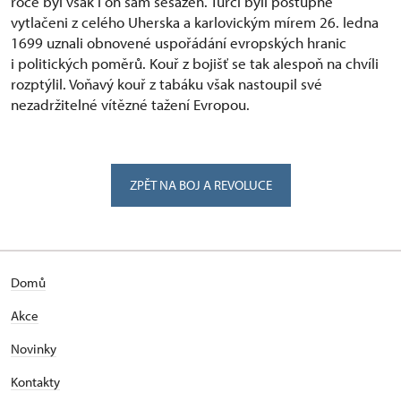
roce byl však i on sám sesazen. Turci byli postupně
vytlačeni z celého Uherska a karlovickým mírem 26. ledna
1699 uznali obnovené uspořádání evropských hranic
i politických poměrů. Kouř z bojišť se tak alespoň na chvíli
rozptýlil. Voňavý kouř z tabáku však nastoupil své
nezadržitelné vítězné tažení Evropou.
ZPĚT NA BOJ A REVOLUCE
Domů
Akce
Novinky
Kontakty