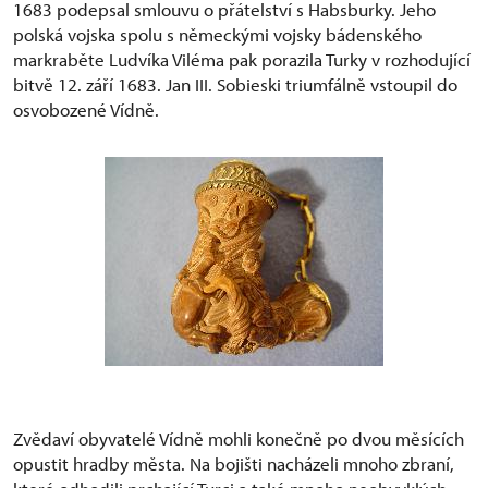
1683 podepsal smlouvu o přátelství s Habsburky. Jeho
polská vojska spolu s německými vojsky bádenského
markraběte Ludvíka Viléma pak porazila Turky v rozhodující
bitvě 12. září 1683. Jan III. Sobieski triumfálně vstoupil do
osvobozené Vídně.
Zvědaví obyvatelé Vídně mohli konečně po dvou měsících
opustit hradby města. Na bojišti nacházeli mnoho zbraní,