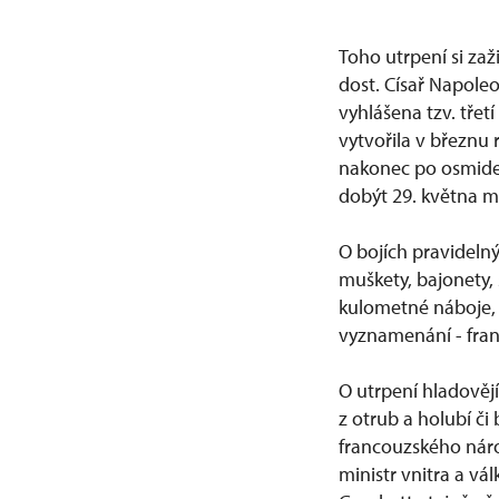
Toho utrpení si za
dost. Císař Napoleo
vyhlášena tzv. třet
vytvořila v březnu
nakonec po osmide
dobýt 29. května m
O bojích pravideln
muškety, bajonety, 
kulometné náboje, k
vyznamenání - fran
O utrpení hladovějí
z otrub a holubí č
francouzského náro
ministr vnitra a vá