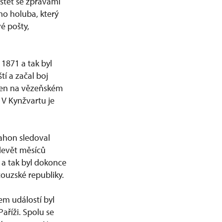
štět se zprávami
ho holuba, který
é pošty,
1871 a tak byl
í a začal boj
elen na vězeňském
 V Kynžvartu je
ahon sledoval
 devět měsíců
 a tak byl dokonce
ouzské republiky.
em událostí byl
Paříži. Spolu se