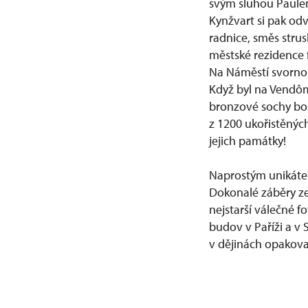
svým sluhou Paule
Kynžvart si pak odv
radnice, směs strus
městské rezidence f
Na Náměstí svornos
Když byl na Vendôm
bronzové sochy boh
z 1200 ukořistěných
jejich památky!
Naprostým unikátem
Dokonalé záběry ze
nejstarší válečné fo
budov v Paříži a v 
v dějinách opakoval