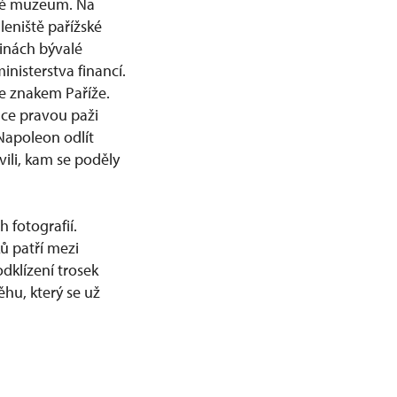
cké muzeum. Na
leniště pařížské
ninách bývalé
inisterstva financí.
e znakem Paříže.
nce pravou paži
Napoleon odlít
vili, kam se poděly
 fotografií.
ů patří mezi
 odklízení trosek
ěhu, který se už