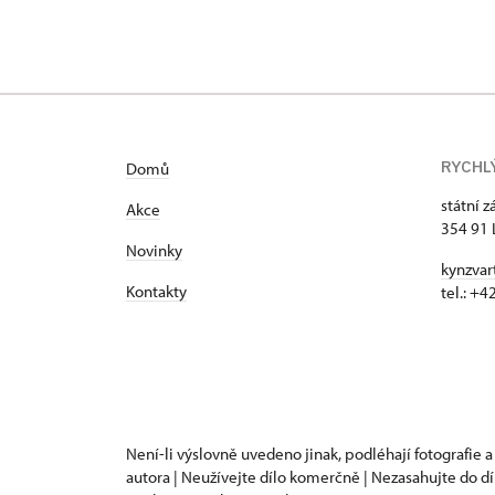
RYCHL
Domů
státní 
Akce
354 91 
Novinky
kynzvar
Kontakty
tel.: +
Není-li výslovně uvedeno jinak, podléhají fotografie a
autora | Neužívejte dílo komerčně | Nezasahujte do dí