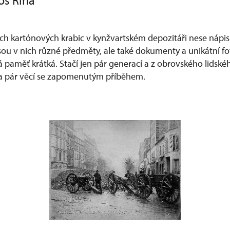
oš Říha
ch kartónových krabic v kynžvartském depozitáři nese nápi
Jsou v nich různé předměty, ale také dokumenty a unikátní fo
dská paměť krátká. Stačí jen pár generací a z obrovského lids
ie a pár věcí se zapomenutým příběhem.