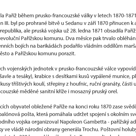
žila Paříž během prusko-francouzské války v letech 1870-187
n III. byl po prohrané bitvě u Sedanu v září 1870 přinucen k 
í republika, ale pruská vojska už 28. ledna 1871 obsadila Paří
 revoluční Pařížskou komunu. Dva měsíce pak trvalo obléhání
nních bojích na barikádách podařilo vládním oddílům mar
ěsto a Pařížskou komunu porazit.
ých vojenských jednotek v prusko-francouzské válce vypovída
šavle a tesáky), krabice s desítkami kusů vypálené munice, 
usy tříštivých koulí, střepiny z houfnic, ruční granáty, části
couzské měděné sanitní kříže i mosazný pruský orel.
cích obyvatel obležené Paříže na konci roku 1870 zase svědč
i balónová pošta, která pomáhala udržet spojení s okolním s
dního vojska organizoval Napoleon Gambetta - pařížský ad
lky ve vládě národní obrany generála Trochu. Poštovní holub