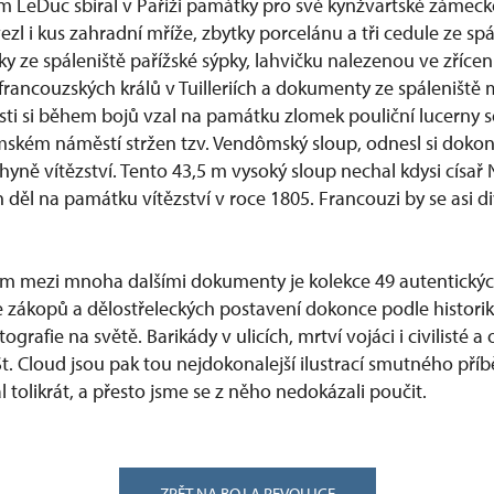
m LeDuc sbíral v Paříži památky pro své kynžvartské záme
ezl i kus zahradní mříže, zbytky porcelánu a tři cedule ze spá
ky ze spáleniště pařížské sýpky, lahvičku nalezenou ve zříce
rancouzských králů v Tuilleriích a dokumenty ze spáleniště m
ti si během bojů vzal na památku zlomek pouliční lucerny s
ském náměstí stržen tzv. Vendômský sloup, odnesl si doko
yně vítězství. Tento 43,5 m vysoký sloup nechal kdysi císař 
 děl na památku vítězství v roce 1805. Francouzi by se asi di
 mezi mnoha dalšími dokumenty je kolekce 49 autentických
 zákopů a dělostřeleckých postavení dokonce podle historik
tografie na světě. Barikády v ulicích, mrtví vojáci i civilisté a
St. Cloud jsou pak tou nejdokonalejší ilustrací smutného příb
 tolikrát, a přesto jsme se z něho nedokázali poučit.
ZPĚT NA BOJ A REVOLUCE