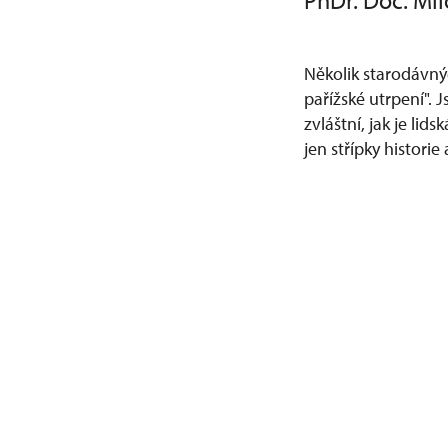
PhDr. Doc. Mil
Několik starodávný
pařížské utrpení". 
zvláštní, jak je li
jen střípky histor