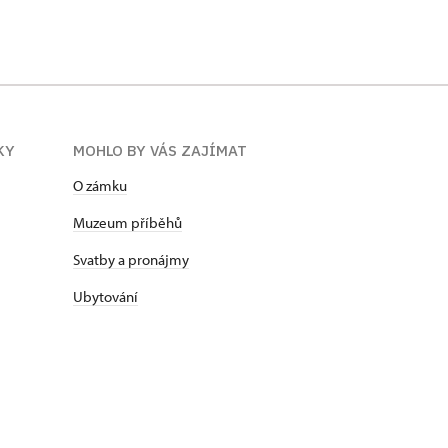
KY
MOHLO BY VÁS ZAJÍMAT
O zámku
Muzeum příběhů
Svatby a pronájmy
Ubytování