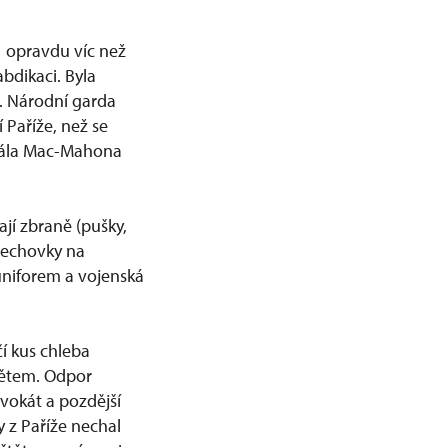
1 opravdu víc než
abdikaci. Byla
ž. Národní garda
 Paříže, než se
šála Mac-Mahona
jí zbraně (pušky,
plechovky na
 uniforem a vojenská
í kus chleba
větem. Odpor
vokát a pozdější
y z Paříže nechal