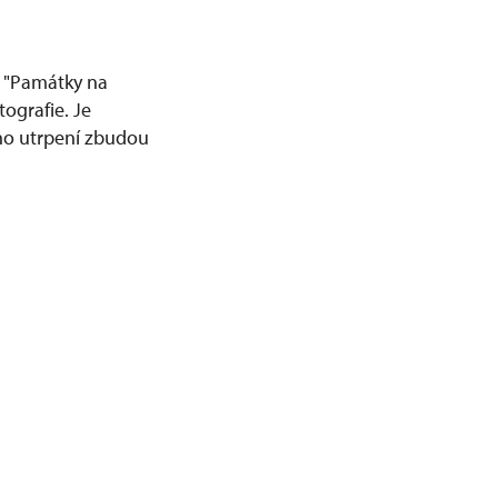
s "Památky na
tografie. Je
kého utrpení zbudou