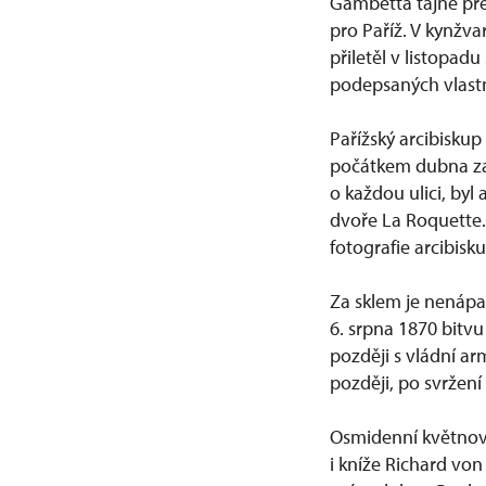
Gambetta tajně př
pro Paříž. V kynžv
přiletěl v listopad
podepsaných vlas
Pařížský arcibiskup
počátkem dubna zatč
o každou ulici, byl
dvoře La Roquette.
fotografie arcibisk
Za sklem je nenáp
6. srpna 1870 bitv
později s vládní a
později, po svržen
Osmidenní květnové
i kníže Richard von