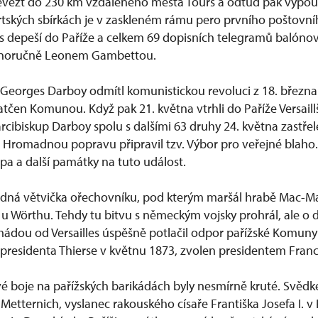
evézt do 230 km vzdáleného města Tours a odtud pak vypou
artských sbírkách je v zaskleném rámu pero prvního poštovní
u s depeší do Paříže a celkem 69 dopisních telegramů balónov
tnoručně Leonem Gambettou.
 Georges Darboy odmítl komunistickou revoluci z 18. března 
en Komunou. Když pak 21. května vtrhli do Paříže Versaillšt
 arcibiskup Darboy spolu s dalšími 63 druhy 24. května zastř
 Hromadnou popravu připravil tzv. Výbor pro veřejné blaho.
upa a další památky na tuto událost.
adná větvička ořechovníku, pod kterým maršál hrabě Mac-M
u u Wörthu. Tehdy tu bitvu s německým vojsky prohrál, ale o
rmádou od Versailles úspěšně potlačil odpor pařížské Komuny
í presidenta Thierse v květnu 1873, zvolen presidentem Franc
 boje na pařížských barikádách byly nesmírně kruté. Svědk
 Metternich, vyslanec rakouského císaře Františka Josefa I. v 