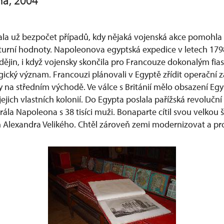
ha, 2004
la už bezpočet případů, kdy nějaká vojenská akce pomohla 
turní hodnoty. Napoleonova egyptská expedice v letech 179
dějin, i když vojensky skončila pro Francouze dokonalým fi
gický význam. Francouzi plánovali v Egyptě zřídit operační 
y na středním východě. Ve válce s Británií mělo obsazení Eg
jejich vlastních kolonií. Do Egypta poslala pařížská revoluční
la Napoleona s 38 tisíci muži. Bonaparte cítil svou velkou š
Alexandra Velikého. Chtěl zároveň zemi modernizovat a probá