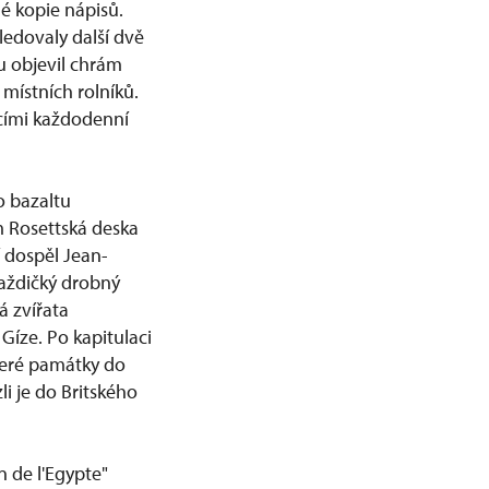
né kopie nápisů.
ledovaly další dvě
u objevil chrám
 místních rolníků.
ícími každodenní
o bazaltu
 Rosettská deska
í dospěl Jean-
každičký drobný
á zvířata
Gíze. Po kapitulaci
teré památky do
i je do Britského
 de l'Egypte"