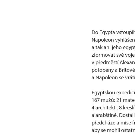
Do Egypta vstoupily
Napoleon vyhlášené
a tak ani jeho egy
zformovat své vojen
v předměstí Alexan
potopeny a Britové
a Napoleon se vráti
Egyptskou expedici
167 mužů: 21 matem
4 architekti, 8 kre
a arabštině. Dostal
předcházela mise fr
aby se mohli ostat