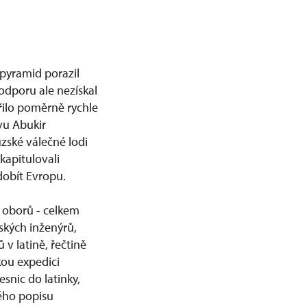
 pyramid porazil
odporu ale nezískal
řilo poměrně rychle
ivu Abukir
zské válečné lodi
kapitulovali
 dobít Evropu.
h oborů - celkem
ských inženýrů,
 v latině, řečtině
kou expedici
snic do latinky,
ného popisu