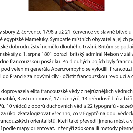
 sbory 2. července 1798 a už 21. července ve slavné bitvě u
 egyptské Mameluky. Sympatie místních obyvatel a jejich p
ptské dobrodružství nemělo dlouhého trvání. Britům se poda
ské síly a 1. srpna 1801 porazil britský admirál Nelson v zál
drie francouzskou posádku. Po dlouhých bojích byly francou
 pod velením generála Abercrombyho se vylodili. Francouzi 
l do Francie za novými cíly - očistit francouzskou revoluci a
 doprovázela elita francouzské vědy z nejrůznějších vědníc
atiků, 3 astronomové, 17 inženýrů, 13 přírodovědců a báň
slířů, 10 vědců z oborů duchovních věd a 22 typografů - sazečů
i za úkol zkatalogizovat všechno, co v Egyptě najdou. Vědec
ancouzských orientalistů, kteří také převedli jména měst a ve
ní podle mapy orientovat. Inženýři zdokonalili metody přes