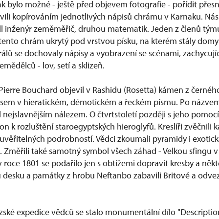
ak bylo možné - ještě před objevem fotografie - pořídit přes
ávili kopírováním jednotlivých nápisů chrámu v Karnaku. Nás
dl inženýr zeměměřič, druhou matematik. Jeden z členů tým
l tento chrám ukrytý pod vrstvou písku, na kterém stály domy
rálů se dochovaly nápisy a vyobrazení se scénami, zachycuj
mědělců - lov, setí a sklizeň.
Pierre Bouchard objevil v Rashidu (Rosetta) kámen z černéh
isem v hieratickém, démotickém a řeckém písmu. Po názvem
 nejslavnějším nálezem. O čtvrtstoletí později s jeho pomoc
n k rozluštění staroegyptských hieroglyfů. Kreslíři zvěčnili 
uvěřitelných podrobností. Vědci zkoumali pyramidy i exotick
l. Změřili také samotný symbol všech záhad - Velkou sfingu v 
 roce 1801 se podařilo jen s obtížemi dopravit kresby a něk
 desku a památky z hrobu Neftanbo zabavili Britové a odvezl
ské expedice vědců se stalo monumentální dílo "Description