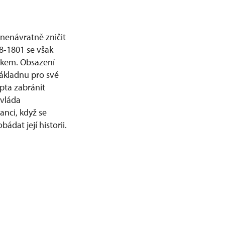
nenávratně zničit
8-1801 se však
askem. Obsazení
základnu pro své
ypta zabránit
 vláda
anci, když se
dat její historii.