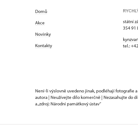
RYCHL
Domů
státní 
Akce
354 91 
Novinky
kynzvar
Kontakty
tel.: +
Není-li výslovně uvedeno jinak, podléhají fotografie a
autora | Neužívejte dílo komerčně | Nezasahujte do dí
a „zdroj: Národní památkový ústav“