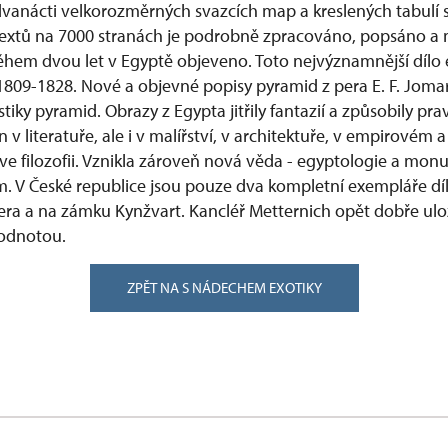
 dvanácti velkorozměrných svazcích map a kreslených tabulí s
textů na 7000 stranách je podrobně zpracováno, popsáno a 
ěhem dvou let v Egyptě objeveno. Toto nejvýznamnější dílo
 1809-1828. Nové a objevné popisy pyramid z pera E. F. Joma
iky pyramid. Obrazy z Egypta jitřily fantazií a způsobily pr
n v literatuře, ale i v malířství, v architektuře, v empirovém a
ve filozofii. Vznikla zároveň nová věda - egyptologie a mon
em. V České republice jsou pouze dva kompletní exempláře dí
era a na zámku Kynžvart. Kancléř Metternich opět dobře ulo
hodnotou.
ZPĚT NA S NÁDECHEM EXOTIKY