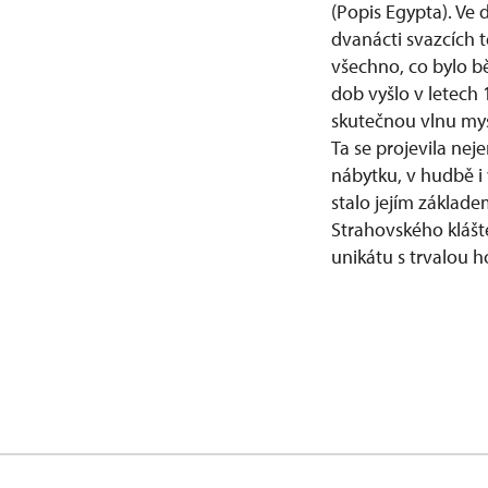
(Popis Egypta). Ve
dvanácti svazcích 
všechno, co bylo b
dob vyšlo v letech
skutečnou vlnu myst
Ta se projevila neje
nábytku, v hudbě i 
stalo jejím základ
Strahovského klášt
unikátu s trvalou 