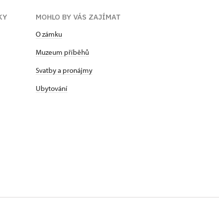
KY
MOHLO BY VÁS ZAJÍMAT
O zámku
Muzeum příběhů
Svatby a pronájmy
Ubytování