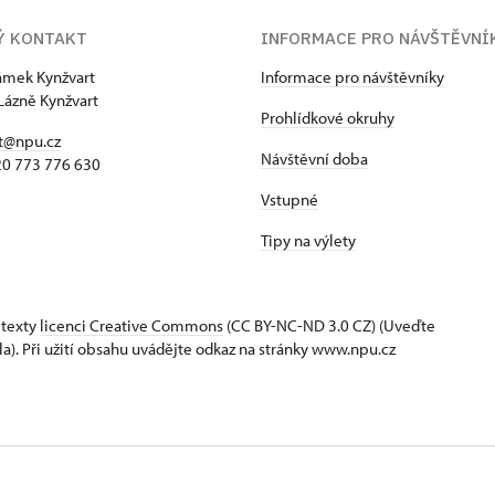
Ý KONTAKT
INFORMACE PRO NÁVŠTĚVNÍ
zámek Kynžvart
Informace pro návštěvníky
Lázně Kynžvart
Prohlídkové okruhy
t@npu.cz
Návštěvní doba
420 773 776 630
Vstupné
Tipy na výlety
 texty
licenci Creative Commons
(CC BY-NC-ND 3.0 CZ) (Uveďte
la). Při užití obsahu uvádějte odkaz na stránky www.npu.cz