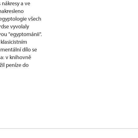
 nákresy a ve
nakresleno
 egyptologie všech
rdse vyvolaly
avou "egyptománii".
 klasicistním
umentální dílo se
la: v knihovně
žil peníze do