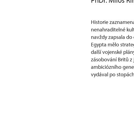
PhDr. Miloš Ří
Historie zaznamena
nenahraditelné kul
navždy zapsala do 
Egypta mělo strate
další vojenské plán
zásobování Britů z 
ambiciózního generá
vydával po stopách 