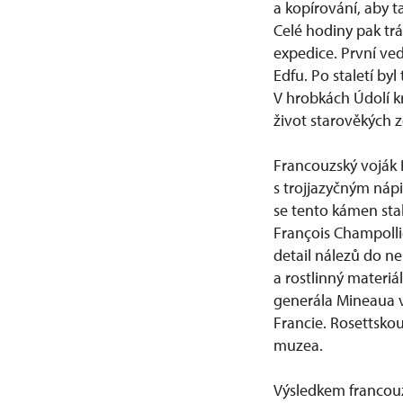
a kopírování, aby t
Celé hodiny pak tr
expedice. První ve
Edfu. Po staletí by
V hrobkách Údolí k
život starověkých ze
Francouzský voják 
s trojjazyčným náp
se tento kámen stal
François Champollio
detail nálezů do ne
a rostlinný materiá
generála Mineaua v
Francie. Rosettskou
muzea.
Výsledkem francouz