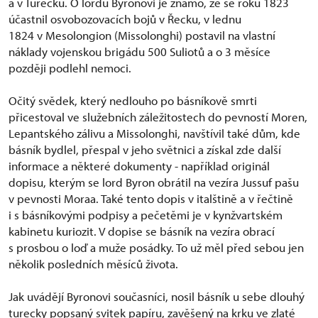
a v Turecku. O lordu Byronovi je známo, že se roku 1823
účastnil osvobozovacích bojů v Řecku, v lednu
1824 v Mesolongion (Missolonghi) postavil na vlastní
náklady vojenskou brigádu 500 Suliotů a o 3 měsíce
později podlehl nemoci.
Očitý svědek, který nedlouho po básníkově smrti
přicestoval ve služebních záležitostech do pevností Moren,
Lepantského zálivu a Missolonghi, navštívil také dům, kde
básník bydlel, přespal v jeho světnici a získal zde další
informace a některé dokumenty - například originál
dopisu, kterým se lord Byron obrátil na vezíra Jussuf pašu
v pevnosti Moraa. Také tento dopis v italštině a v řečtině
i s básníkovými podpisy a pečetěmi je v kynžvartském
kabinetu kuriozit. V dopise se básník na vezíra obrací
s prosbou o loď a muže posádky. To už měl před sebou jen
několik posledních měsíců života.
Jak uvádějí Byronovi současníci, nosil básník u sebe dlouhý
turecky popsaný svitek papíru, zavěšený na krku ve zlaté