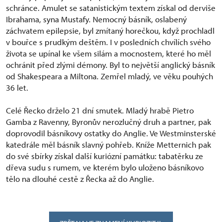
schránce. Amulet se satanistickým textem získal od derviše
Ibrahama, syna Mustafy. Nemocný básník, oslabený
záchvatem epilepsie, byl zmítaný horečkou, když prochladl
v bouřce s prudkým deštěm. I v posledních chvílích svého
života se upínal ke všem silám a mocnostem, které ho měl
ochránit před zlými démony. Byl to největší anglický básník
od Shakespeara a Miltona. Zemřel mladý, ve věku pouhých
36 let.
Celé Řecko drželo 21 dní smutek. Mladý hrabě Pietro
Gamba z Ravenny, Byronův nerozlučný druh a partner, pak
doprovodil básníkovy ostatky do Anglie. Ve Westminsterské
katedrále měl básník slavný pohřeb. Kníže Metternich pak
do své sbírky získal další kuriózní památku: tabatěrku ze
dřeva sudu s rumem, ve kterém bylo uloženo básníkovo
tělo na dlouhé cestě z Řecka až do Anglie.