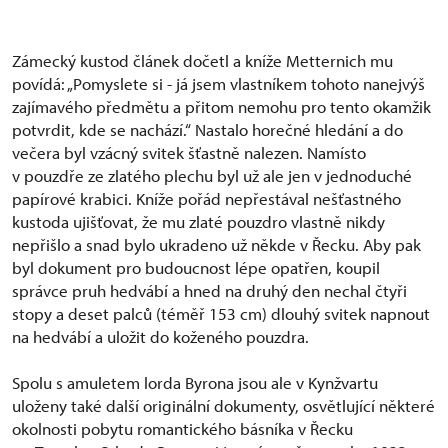
Zámecký kustod článek dočetl a kníže Metternich mu
povídá: „Pomyslete si - já jsem vlastníkem tohoto nanejvýš
zajímavého předmětu a přitom nemohu pro tento okamžik
potvrdit, kde se nachází.“ Nastalo horečné hledání a do
večera byl vzácný svitek šťastně nalezen. Namísto
v pouzdře ze zlatého plechu byl už ale jen v jednoduché
papírové krabici. Kníže pořád nepřestával nešťastného
kustoda ujišťovat, že mu zlaté pouzdro vlastně nikdy
nepřišlo a snad bylo ukradeno už někde v Řecku. Aby pak
byl dokument pro budoucnost lépe opatřen, koupil
správce pruh hedvábí a hned na druhý den nechal čtyři
stopy a deset palců (téměř 153 cm) dlouhý svitek napnout
na hedvábí a uložit do koženého pouzdra.
Spolu s amuletem lorda Byrona jsou ale v Kynžvartu
uloženy také další originální dokumenty, osvětlující některé
okolnosti pobytu romantického básníka v Řecku