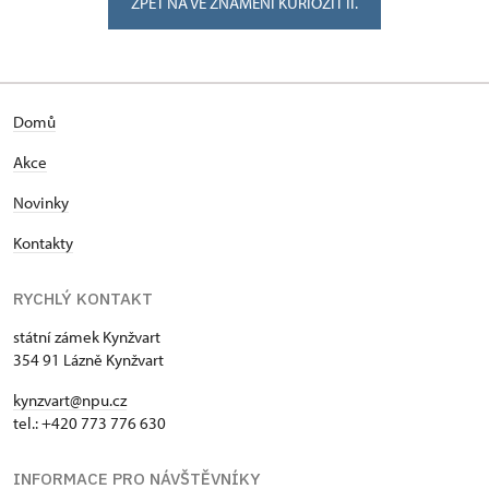
ZPĚT NA VE ZNAMENÍ KURIOZIT II.
Domů
Akce
Novinky
Kontakty
RYCHLÝ KONTAKT
státní zámek Kynžvart
354 91 Lázně Kynžvart
kynzvart@npu.cz
tel.: +420 773 776 630
INFORMACE PRO NÁVŠTĚVNÍKY