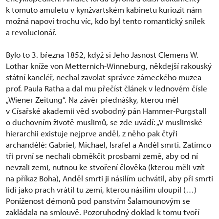
k tomuto amuletu v kynžvartském kabinetu kuriozit nám
možná napoví trochu víc, kdo byl tento romantický snílek
a revolucionář.
Bylo to 3. března 1852, když si Jeho Jasnost Clemens W.
Lothar kníže von Metternich-Winneburg, někdejší rakouský
státní kancléř, nechal zavolat správce zámeckého muzea
prof. Paula Ratha a dal mu přečíst článek v lednovém čísle
„Wiener Zeitung“. Na závěr přednášky, kterou měl
v Císařské akademii věd svobodný pán Hammer-Purgstall
o duchovním životě muslimů, se zde uvádí: „V muslimské
hierarchii existuje nejprve anděl, z něho pak čtyři
archandělé: Gabriel, Michael, Israfel a Anděl smrti. Zatímco
tři první se nechali obměkčit prosbami země, aby od ní
nevzali zemi, nutnou ke stvoření člověka (kterou měli vzít
na příkaz Boha), Anděl smrti ji násilím uchvátil, aby při smrti
lidí jako prach vrátil tu zemi, kterou násilím uloupil (…)
Poníženost démonů pod panstvím Šalamounovým se
zakládala na smlouvě. Pozoruhodný doklad k tomu tvoří