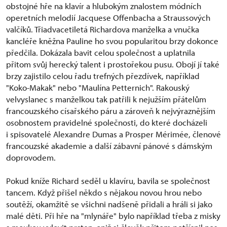
obstojné hře na klavír a hlubokým znalostem módních
operetních melodií Jacquese Offenbacha a Straussových
valčíků. Třiadvacetiletá Richardova manželka a vnučka
kancléře kněžna Pauline ho svou popularitou brzy dokonce
předčila. Dokázala bavit celou společnost a uplatnila
přitom svůj herecký talent i prostořekou pusu. Obojí jí také
brzy zajistilo celou řadu trefných přezdívek, například
"Koko-Makak" nebo "Maulína Petternich". Rakouský
velvyslanec s manželkou tak patřili k nejužším přátelům
francouzského císařského páru a zároveň k nejvýraznějším
osobnostem pravidelné společnosti, do které docházeli
i spisovatelé Alexandre Dumas a Prosper Mérimée, členové
francouzské akademie a další zábavní pánové s dámským
doprovodem.
Pokud kníže Richard seděl u klavíru, bavila se společnost
tancem. Když přišel někdo s nějakou novou hrou nebo
soutěží, okamžitě se všichni nadšeně přidali a hráli si jako
malé děti. Při hře na "mlynáře" bylo například třeba z misky