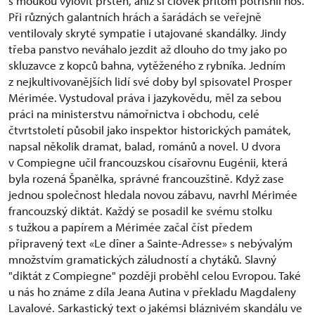
s moukou vylovit prsten, aniž si člověk přitom potřísnil nos.
Při různých galantních hrách a šarádách se veřejně
ventilovaly skryté sympatie i utajované skandálky. Jindy
třeba panstvo neváhalo jezdit až dlouho do tmy jako po
skluzavce z kopců bahna, vytěženého z rybníka. Jedním
z nejkultivovanějších lidí své doby byl spisovatel Prosper
Mérimée. Vystudoval práva i jazykovědu, měl za sebou
práci na ministerstvu námořnictva i obchodu, celé
čtvrtstoletí působil jako inspektor historických památek,
napsal několik dramat, balad, románů a novel. U dvora
v Compiegne učil francouzskou císařovnu Eugénii, která
byla rozená Španělka, správné francouzštině. Když zase
jednou společnost hledala novou zábavu, navrhl Mérimée
francouzský diktát. Každý se posadil ke svému stolku
s tužkou a papírem a Mérimée začal číst předem
připravený text «Le dîner a Sainte-Adresse» s nebývalým
množstvím gramatických záludností a chytáků. Slavný
"diktát z Compiegne" později proběhl celou Evropou. Také
u nás ho známe z díla Jeana Autina v překladu Magdaleny
Lavalové. Sarkastický text o jakémsi bláznivém skandálu ve