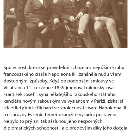
Společnost, která se pravidelně scházela v nejužším kruhu
francouzského císaře Napoleona III., zaháněla nudu všemi
dostupnými způsoby. Když po podepsání smlouvy ve
Villafranca 11. července 1859 jmenoval rakouský císař
František Josef I. syna někdejšího rakouského státního
kancléře novým rakouským velvyslancem v Paříži, získal si
třicetiletý kníže Richard ve společnosti císaře Napoleona III.
a císařovny Evženie téměř okamžitě výsadní postavení.
Nebylo to prý ani tak zásluhou jeho nesporných
diplomatických schopností, ale především díky jeho docela