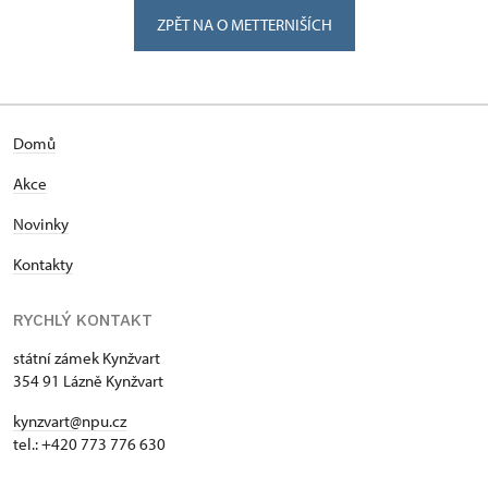
ZPĚT NA O METTERNIŠÍCH
Domů
Akce
Novinky
Kontakty
RYCHLÝ KONTAKT
státní zámek Kynžvart
354 91 Lázně Kynžvart
kynzvart@npu.cz
tel.: +420 773 776 630