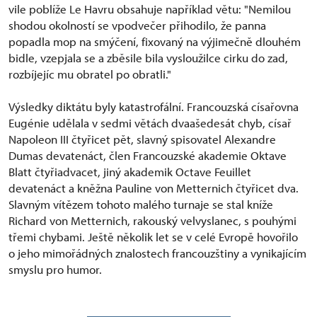
vile poblíže Le Havru obsahuje například větu: "Nemilou
shodou okolností se vpodvečer přihodilo, že panna
popadla mop na smýčení, fixovaný na výjimečně dlouhém
bidle, vzepjala se a zběsile bila vysloužilce cirku do zad,
rozbíjejíc mu obratel po obratli."
Výsledky diktátu byly katastrofální. Francouzská císařovna
Eugénie udělala v sedmi větách dvaašedesát chyb, císař
Napoleon III čtyřicet pět, slavný spisovatel Alexandre
Dumas devatenáct, člen Francouzské akademie Oktave
Blatt čtyřiadvacet, jiný akademik Octave Feuillet
devatenáct a kněžna Pauline von Metternich čtyřicet dva.
Slavným vítězem tohoto malého turnaje se stal kníže
Richard von Metternich, rakouský velvyslanec, s pouhými
třemi chybami. Ještě několik let se v celé Evropě hovořilo
o jeho mimořádných znalostech francouzštiny a vynikajícím
smyslu pro humor.