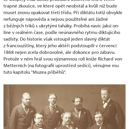
trapné zkoušce, ve které opět neobstál a kvůli níž bude
muset znovu opakovat třetí třídu. Při diktátu totiž obvykle
nefunguje nápověda a nejsou použitelné ani žádné
z běžných triků s ukrytými taháky. Probíhá navíc jaksi on-
line v reálném čase, podle neúnavného rytmu diktujícího
sadisty. Do historie však vstoupil jeden slavný diktát
z francouzštiny, který jeho aktéři podstoupili v červenci
1868 nejen zcela dobrovolně, ale dokonce pro zábavu.
Protože v něm hrál svou významnou roli kníže Richard von
Metternich (na fotografii uprostřed sedící), věnujme mu
tuto kapitolu "Muzea příběhů".