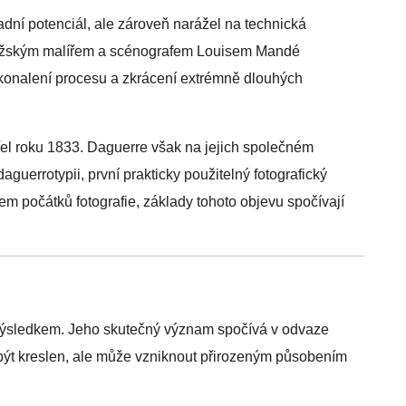
ní potenciál, ale zároveň narážel na technická
ařížským malířem a scénografem Louisem Mandé
onalení procesu a zkrácení extrémně dlouhých
řel roku 1833. Daguerre však na jejich společném
guerrotypii, první prakticky použitelný fotografický
m počátků fotografie, základy tohoto objevu spočívají
výsledkem. Jeho skutečný význam spočívá v odvaze
 být kreslen, ale může vzniknout přirozeným působením