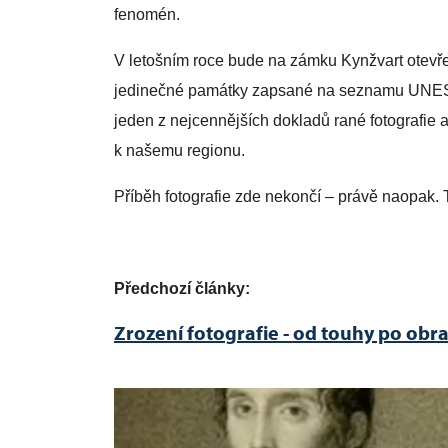
fenomén.
V letošním roce bude na zámku Kynžvart otevř
jedinečné památky zapsané na seznamu UNESC
jeden z nejcennějších dokladů rané fotografie a 
k našemu regionu.
Příběh fotografie zde nekončí – právě naopak. 
Předchozí články:
Zrození fotografie - od touhy po obr