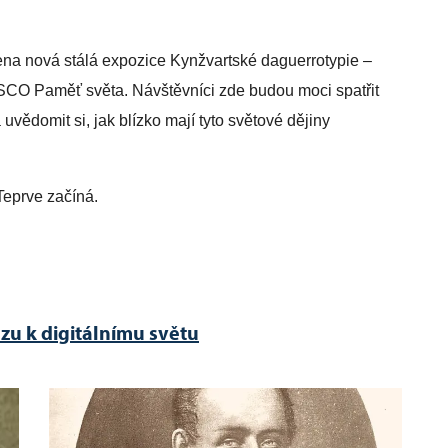
ena nová stálá expozice Kynžvartské daguerrotypie –
O Paměť světa. Návštěvníci zde budou moci spatřit
uvědomit si, jak blízko mají tyto světové dějiny
Teprve začíná.
azu k digitálnímu světu