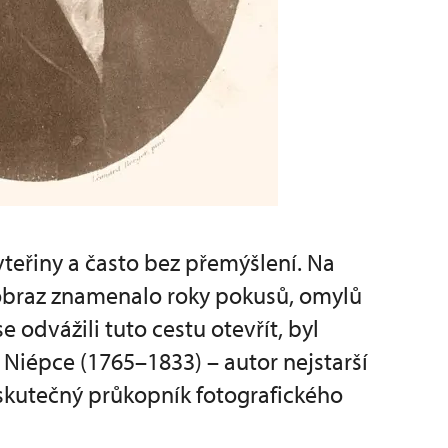
eřiny a často bez přemýšlení. Na
t obraz znamenalo roky pokusů, omylů
se odvážili tuto cestu otevřít, byl
Niépce (1765–1833) – autor nejstarší
skutečný průkopník fotografického