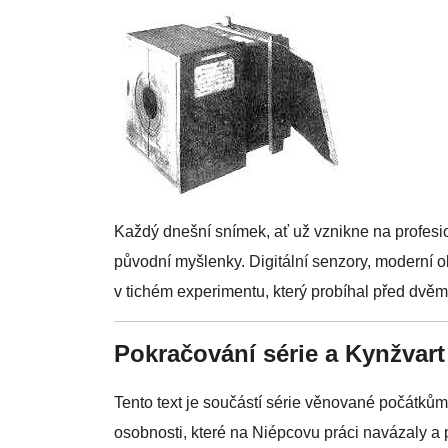
Každý dnešní snímek, ať už vznikne na profesio
původní myšlenky. Digitální senzory, moderní obj
v tichém experimentu, který probíhal před dvěm
Pokračování série a Kynžvart
Tento text je součástí série věnované počátkům 
osobnosti, které na Niépcovu práci navázaly a pr