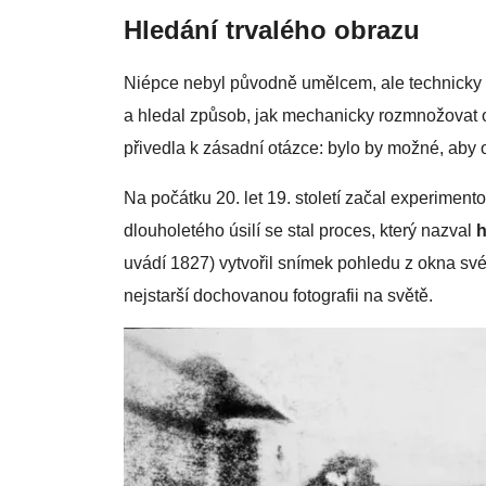
Hledání trvalého obrazu
Niépce nebyl původně umělcem, ale technicky z
a hledal způsob, jak mechanicky rozmnožovat o
přivedla k zásadní otázce: bylo by možné, aby 
Na počátku 20. let 19. století začal experimento
dlouholetého úsilí se stal proces, který nazval
h
uvádí 1827) vytvořil snímek pohledu z okna sv
nejstarší dochovanou fotografii na světě.