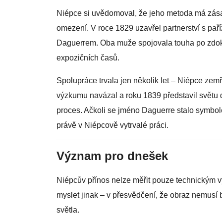
Niépce si uvědomoval, že jeho metoda má zásad
omezení. V roce 1829 uzavřel partnerství s p
Daguerrem. Oba muže spojovala touha po zdok
expozičních časů.
Spolupráce trvala jen několik let – Niépce zem
výzkumu navázal a roku 1839 představil světu da
proces. Ačkoli se jméno Daguerre stalo symbole
právě v Niépcově vytrvalé práci.
Význam pro dnešek
Niépcův přínos nelze měřit pouze technickým 
myslet jinak – v přesvědčení, že obraz nemusí
světla.