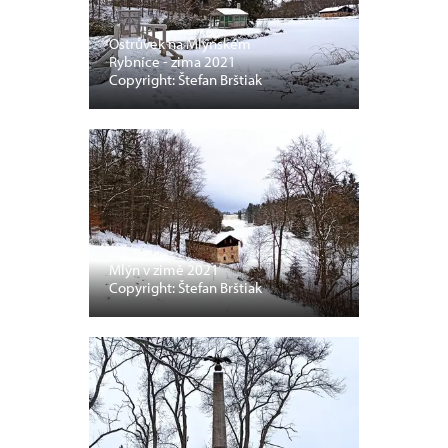
Ostrůvek na Mlýnském
Rybníce - zima 2021
Copyright: Štefan Brštiak
Mlýn v zimě 2021
Copyright: Štefan Brštiak