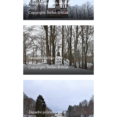
Františkův obelisk v zimě
2021
Copyright: Štefan Brštiak
Pascalinin kříž v zimě
2021
Copyright: Štefan Brštiak
Západní průčelí v zimě
2021