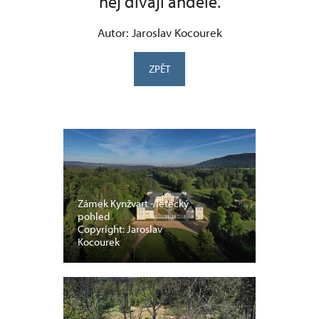
něj dívají andělé.
Autor: Jaroslav Kocourek
ZPĚT
Zámek Kynžvart - letecký
pohled
Copyright: Jaroslav
Kocourek