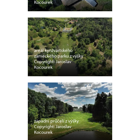
Kocourek
areál kynžvartského
zámeckého parku z výšky
Copyright: Jaroslav
Kocourek
západní průčelí z výšky
Copyright: Jaroslav
Kocourek