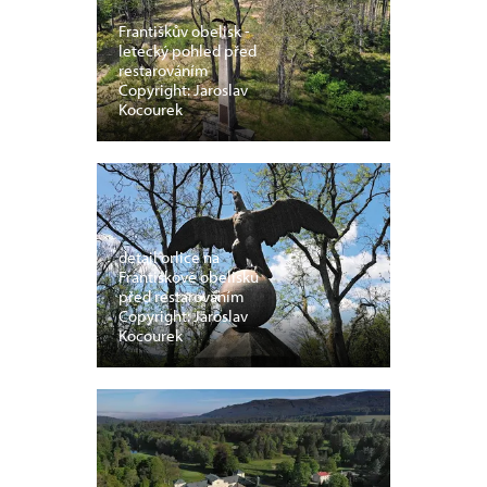
Františkův obelisk -
letecký pohled před
restarováním
Copyright: Jaroslav
Kocourek
detail orlice na
Františkově obelisku
před restarováním
Copyright: Jaroslav
Kocourek