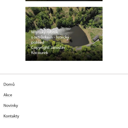
Mlýnský rybník
s ostrůvkem - letecký
pohled
Copyright: Jaroslav
Kocourek
Domů
Akce
Novinky
Kontakty