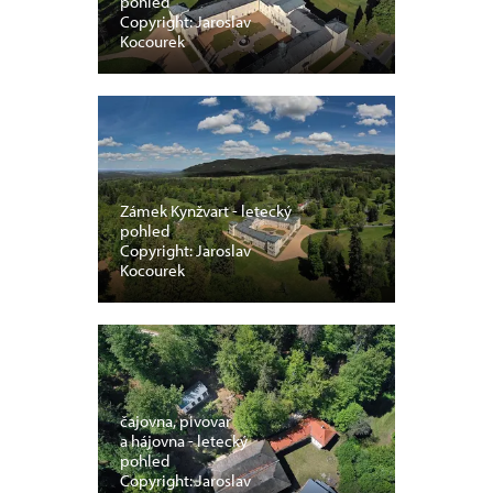
pohled
Copyright: Jaroslav
Kocourek
Zámek Kynžvart - letecký
pohled
Copyright: Jaroslav
Kocourek
čajovna, pivovar
a hájovna - letecký
pohled
Copyright: Jaroslav