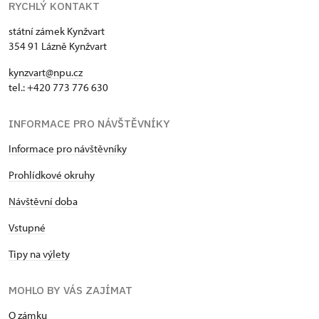
RYCHLÝ KONTAKT
státní zámek Kynžvart
354 91 Lázně Kynžvart
kynzvart@npu.cz
tel.: +420 773 776 630
INFORMACE PRO NÁVŠTĚVNÍKY
Informace pro návštěvníky
Prohlídkové okruhy
Návštěvní doba
Vstupné
Tipy na výlety
MOHLO BY VÁS ZAJÍMAT
O zámku