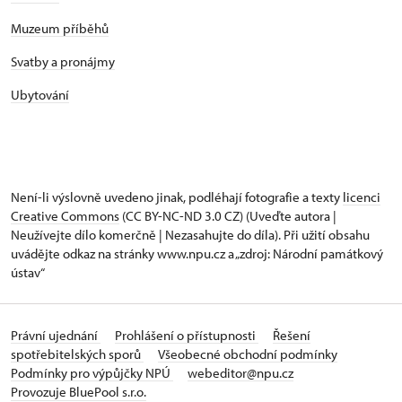
Muzeum příběhů
Svatby a pronájmy
Ubytování
Není-li výslovně uvedeno jinak, podléhají fotografie a texty
licenci
Creative Commons
(CC BY-NC-ND 3.0 CZ) (Uveďte autora |
Neužívejte dílo komerčně | Nezasahujte do díla). Při užití obsahu
uvádějte odkaz na stránky www.npu.cz a „zdroj: Národní památkový
ústav“
Právní ujednání
Prohlášení o přístupnosti
Řešení
spotřebitelských sporů
Všeobecné obchodní podmínky
Podmínky pro výpůjčky NPÚ
webeditor@npu.cz
Provozuje BluePool s.r.o.