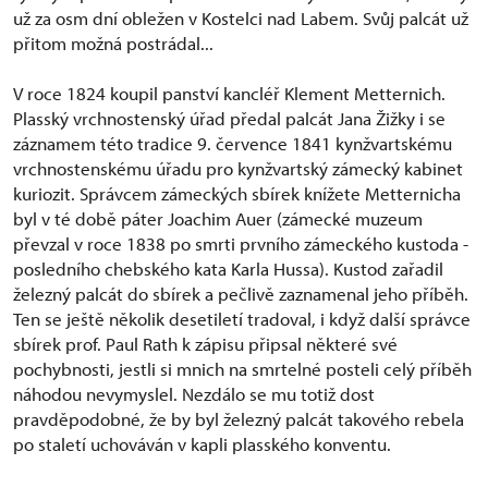
už za osm dní obležen v Kostelci nad Labem. Svůj palcát už
přitom možná postrádal...
V roce 1824 koupil panství kancléř Klement Metternich.
Plasský vrchnostenský úřad předal palcát Jana Žižky i se
záznamem této tradice 9. července 1841 kynžvartskému
vrchnostenskému úřadu pro kynžvartský zámecký kabinet
kuriozit. Správcem zámeckých sbírek knížete Metternicha
byl v té době páter Joachim Auer (zámecké muzeum
převzal v roce 1838 po smrti prvního zámeckého kustoda -
posledního chebského kata Karla Hussa). Kustod zařadil
železný palcát do sbírek a pečlivě zaznamenal jeho příběh.
Ten se ještě několik desetiletí tradoval, i když další správce
sbírek prof. Paul Rath k zápisu připsal některé své
pochybnosti, jestli si mnich na smrtelné posteli celý příběh
náhodou nevymyslel. Nezdálo se mu totiž dost
pravděpodobné, že by byl železný palcát takového rebela
po staletí uchováván v kapli plasského konventu.