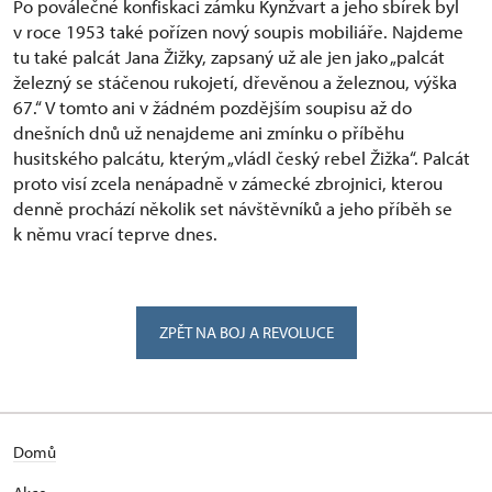
Po poválečné konfiskaci zámku Kynžvart a jeho sbírek byl
v roce 1953 také pořízen nový soupis mobiliáře. Najdeme
tu také palcát Jana Žižky, zapsaný už ale jen jako „palcát
železný se stáčenou rukojetí, dřevěnou a železnou, výška
67.“ V tomto ani v žádném pozdějším soupisu až do
dnešních dnů už nenajdeme ani zmínku o příběhu
husitského palcátu, kterým „vládl český rebel Žižka“. Palcát
proto visí zcela nenápadně v zámecké zbrojnici, kterou
denně prochází několik set návštěvníků a jeho příběh se
k němu vrací teprve dnes.
ZPĚT NA BOJ A REVOLUCE
Domů