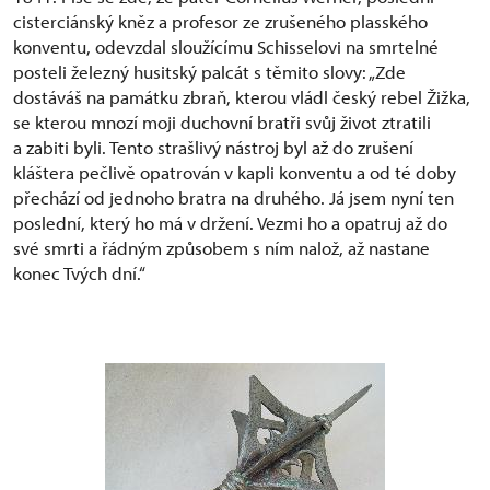
cisterciánský kněz a profesor ze zrušeného plasského
konventu, odevzdal sloužícímu Schisselovi na smrtelné
posteli železný husitský palcát s těmito slovy: „Zde
dostáváš na památku zbraň, kterou vládl český rebel Žižka,
se kterou mnozí moji duchovní bratři svůj život ztratili
a zabiti byli. Tento strašlivý nástroj byl až do zrušení
kláštera pečlivě opatrován v kapli konventu a od té doby
přechází od jednoho bratra na druhého. Já jsem nyní ten
poslední, který ho má v držení. Vezmi ho a opatruj až do
své smrti a řádným způsobem s ním nalož, až nastane
konec Tvých dní.“