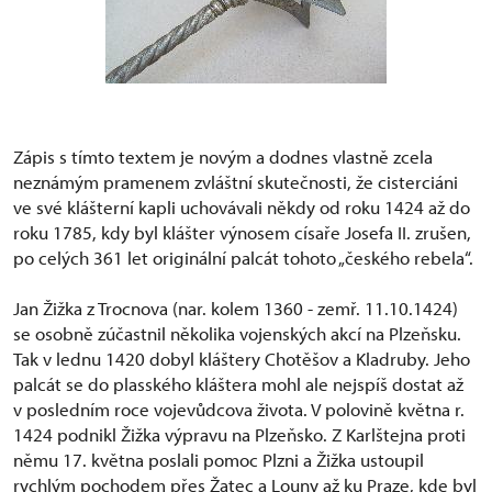
Zápis s tímto textem je novým a dodnes vlastně zcela
neznámým pramenem zvláštní skutečnosti, že cisterciáni
ve své klášterní kapli uchovávali někdy od roku 1424 až do
roku 1785, kdy byl klášter výnosem císaře Josefa II. zrušen,
po celých 361 let originální palcát tohoto „českého rebela“.
Jan Žižka z Trocnova (nar. kolem 1360 - zemř. 11.10.1424)
se osobně zúčastnil několika vojenských akcí na Plzeňsku.
Tak v lednu 1420 dobyl kláštery Chotěšov a Kladruby. Jeho
palcát se do plasského kláštera mohl ale nejspíš dostat až
v posledním roce vojevůdcova života. V polovině května r.
1424 podnikl Žižka výpravu na Plzeňsko. Z Karlštejna proti
němu 17. května poslali pomoc Plzni a Žižka ustoupil
rychlým pochodem přes Žatec a Louny až ku Praze, kde byl