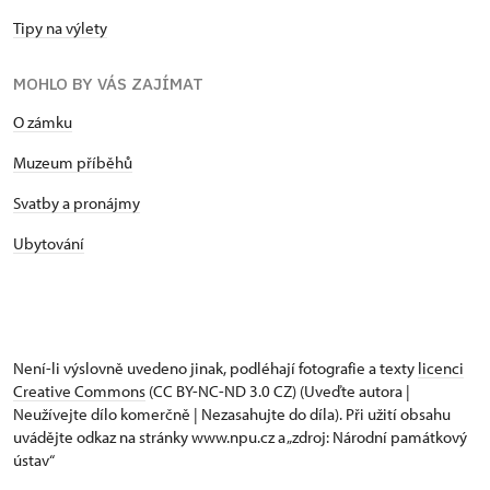
Tipy na výlety
MOHLO BY VÁS ZAJÍMAT
O zámku
Muzeum příběhů
Svatby a pronájmy
Ubytování
Není-li výslovně uvedeno jinak, podléhají fotografie a texty
licenci
Creative Commons
(CC BY-NC-ND 3.0 CZ) (Uveďte autora |
Neužívejte dílo komerčně | Nezasahujte do díla). Při užití obsahu
uvádějte odkaz na stránky www.npu.cz a „zdroj: Národní památkový
ústav“