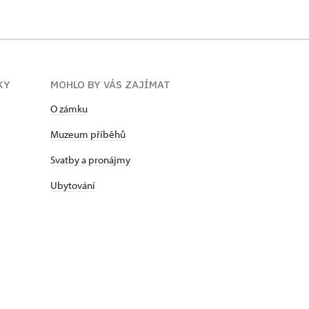
KY
MOHLO BY VÁS ZAJÍMAT
O zámku
Muzeum příběhů
Svatby a pronájmy
Ubytování