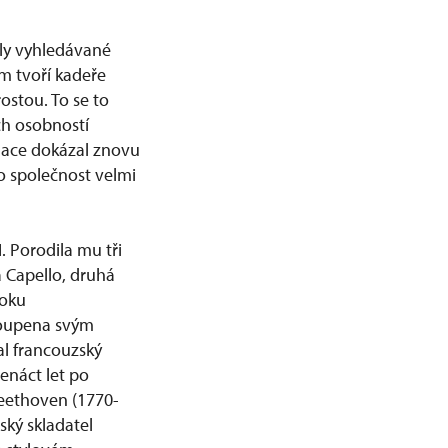
aly vyhledávané
om tvoří kadeře
ostou. To se to
ích osobností
rmace dokázal znovu
o společnost velmi
. Porodila mu tři
a Capello, druhá
roku
stoupena svým
al francouzský
enáct let po
Beethoven (1770-
ský skladatel