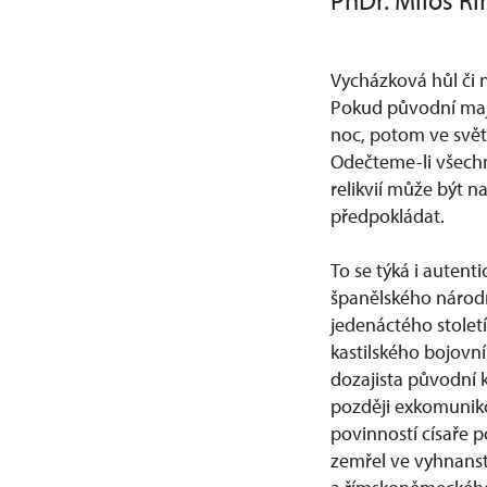
PhDr. Miloš Ří
Vycházková hůl či n
Pokud původní maji
noc, potom ve svět
Odečteme-li všechn
relikvií může být n
předpokládat.
To se týká i autent
španělského národn
jedenáctého stolet
kastilského bojovní
dozajista původní k
později exkomuniko
povinností císaře 
zemřel ve vyhnanst