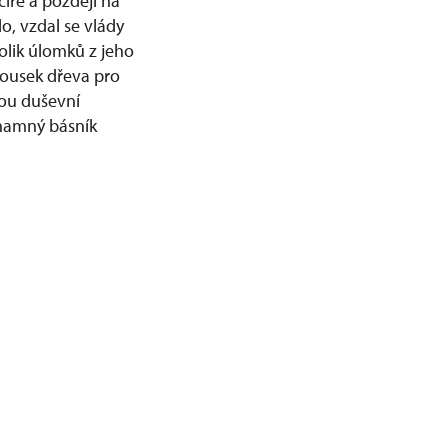
cíře a později na
o, vzdal se vlády
kolik úlomků z jeho
 kousek dřeva pro
vou duševní
znamný básník