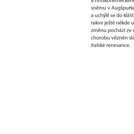
a římskoněmeckého c
sněmu v Augšpurku u
a uchýlil se do klá
rakve ještě někde u
změnu pochází ze d
chorobu vězněn sla
italské renesance.