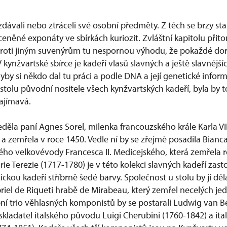
ozdávali nebo ztráceli své osobní předměty. Z těch se brzy st
eněné exponáty ve sbírkách kuriozit. Zvláštní kapitolu přit
oproti jiným suvenýrům tu nespornou výhodu, že pokaždé dor
kynžvartské sbírce je kadeří vlasů slavných a ještě slavnějš
by si někdo dal tu práci a podle DNA a její genetické info
stolu původní nositele všech kynžvartských kadeří, byla by t
zajímavá.
eděla paní Agnes Sorel, milenka francouzského krále Karla VII
a zemřela v roce 1450. Vedle ní by se zřejmě posadila Bianc
ho velkovévody Francesca II. Medicejského, která zemřela 
ie Terezie (1717-1780) je v této kolekci slavných kadeří za
kou kadeří stříbrně šedé barvy. Společnost u stolu by jí děl
iel de Riqueti hrabě de Mirabeau, který zemřel necelých jed
ní trio věhlasných komponistů by se postarali Ludwig van 
skladatel italského původu Luigi Cherubini (1760-1842) a ital