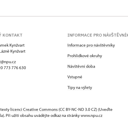
Ý KONTAKT
INFORMACE PRO NÁVŠTĚVNÍ
zámek Kynžvart
Informace pro návštěvníky
Lázně Kynžvart
Prohlídkové okruhy
t@npu.cz
Návštěvní doba
420 773 776 630
Vstupné
Tipy na výlety
 texty
licenci Creative Commons
(CC BY-NC-ND 3.0 CZ) (Uveďte
la). Při užití obsahu uvádějte odkaz na stránky www.npu.cz