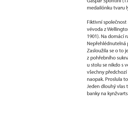
Gaspar Spontini (1
medailónku tvaru ly
Fiktivní společnost 
vévoda z Wellington
1901). Na domácí ra
Nepřehlédnutelná p
Zasloužila se o to
z pohřebního sukna
u stolu se nikdo s 
všechny předchozí k
naopak. Proslula to
Jeden dlouhý vlas 
banky na kynžvart