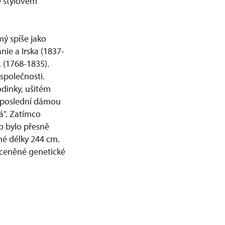
e stylovém
mý spíše jako
nie a Irska (1837-
. (1768-1835).
společnosti.
odinky, ušitém
s poslední dámou
vá". Zatímco
to bylo přesně
dné délky 244 cm.
doceněné genetické