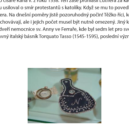
ísaře Karla V. z roku 1558. Ten zase prohlásil Luthera za ka
siloval o smír protestantů s katolíky. Když se mu to povedl
štera. Na dnešní poměry jistě pozoruhodný počin! Těžko říci, 
chovávají, ale i jejich počet musel být nutně omezený. Jiný
veří nemocnice sv. Anny ve Ferraře, kde byl sedm let pro s
vný italský básník Torquato Tasso (1545-1595), poslední vý