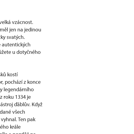
velká vzácnost.
měl jen na jedinou
ky svatých.
 autentických
 můžete u dotyčného
sků kostí
r, pochází z konce
ky legendárního
z roku 1334 je
ástroj ďáblův. Když
ddané všech
 vyhnal. Ten pak
kého krále