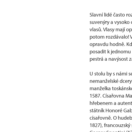
Slavní lidé často r
suvenýry a vysoko c
vlasů. Vlasy mají 
potom rozdávalo! V 
opravdu hodně. Kdy
posadit k jednomu 
pestrá a navýsost 
U stolu by s námi s
nemanželské dcery 
manželka toskánské
1587. Císařovna Mar
hřebenem a autentic
státník Honoré Gabr
císařovně. O hudeb
1827), francouzský 