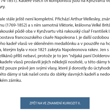
774-1851). Kadeře všech tří komponistů jsou na Kynžvartu v
ry.
ale stále ještě není kompletní. Přichází Arthur Wellesley, zná
u (1769-1852) a s ním samotná Viktorie, královna Velké Britá
kouské půdě oba v Kynžvartu vítá rakouský císař František I
ostava francouzského císaře Napoleona I. je další ozdobou 
 jeho kadeř vlasů ve skleněném medailónku a v pouzdře na h
, kterým byla v roce 1821 zakryta Napoleonova rakev. Jen 
velikánů příliš nebaví, protože je to jen "nějaká paní Doldero
adeře vlasů proslavili jejich někdejší nositelé, u této dámy 
tiž pouze právě jen svými vlasy, které jí dorostly do úctyho
této dámy si tak našel cestu do sbírky slavných kadeří a ne
ském zámku.
ZPĚT NA VE ZNAMENÍ KURIOZIT II.