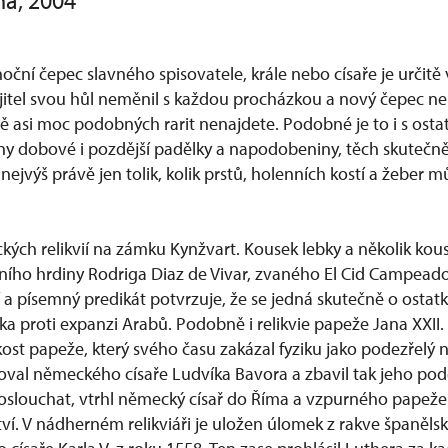
ha, 2004
oční čepec slavného spisovatele, krále nebo císaře je určitě 
tel svou hůl neměnil s každou procházkou a nový čepec ne
ě asi moc podobných rarit nenajdete. Podobné je to i s ostat
y dobové i pozdější padělky a napodobeniny, těch skutečně
anejvýš právě jen tolik, kolik prstů, holenních kostí a žeber
ických relikvií na zámku Kynžvart. Kousek lebky a několik kou
ího hrdiny Rodriga Diaz de Vivar, zvaného El Cid Campeado
í a písemný predikát potvrzuje, že se jedná skutečně o ostat
ka proti expanzi Arabů. Podobně i relikvie papeže Jana XXII. 
ost papeže, který svého času zakázal fyziku jako podezřelý n
val německého císaře Ludvíka Bavora a zbavil tak jeho po
poslouchat, vtrhl německý císař do Říma a vzpurného papeže
ví. V nádherném relikviáři je uložen úlomek z rakve španěls