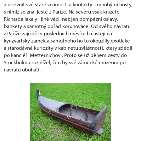
a upevnit své staré známosti a kontakty s mnohými hosty,
s nimiž se znal ještě z Paříže. Na severu však knížete
Richarda lákaly i jiné věci, než jen pompézní oslavy,
bankety a samotný obřad korunovace. Od svého návratu
z Paříže zajížděl v posledních měsících častěji na
kynžvartský zámek a samotného ho tu okouzlily exotické
a starodávné kuriozity v kabinetu zvláštností, který zdědil
po kancléři Metternichovi. Proto se už během cesty do
Stockholmu rozhlížel, čím by své zámecké muzeum po
návratu obohatil.