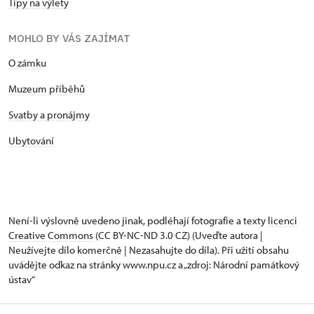
Tipy na výlety
MOHLO BY VÁS ZAJÍMAT
O zámku
Muzeum příběhů
Svatby a pronájmy
Ubytování
Není-li výslovně uvedeno jinak, podléhají fotografie a texty
licenci
Creative Commons
(CC BY-NC-ND 3.0 CZ) (Uveďte autora |
Neužívejte dílo komerčně | Nezasahujte do díla). Při užití obsahu
uvádějte odkaz na stránky www.npu.cz a „zdroj: Národní památkový
ústav“