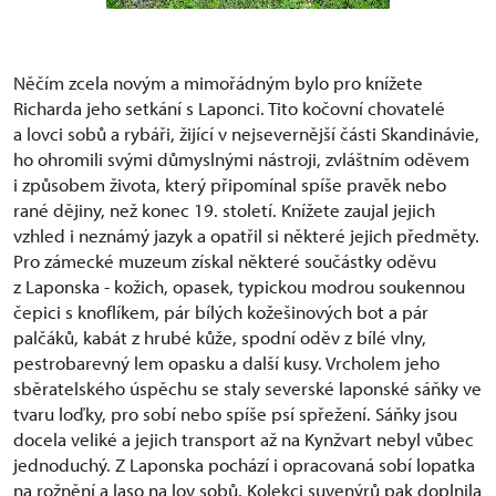
Něčím zcela novým a mimořádným bylo pro knížete
Richarda jeho setkání s Laponci. Tito kočovní chovatelé
a lovci sobů a rybáři, žijící v nejsevernější části Skandinávie,
ho ohromili svými důmyslnými nástroji, zvláštním oděvem
i způsobem života, který připomínal spíše pravěk nebo
rané dějiny, než konec 19. století. Knížete zaujal jejich
vzhled i neznámý jazyk a opatřil si některé jejich předměty.
Pro zámecké muzeum získal některé součástky oděvu
z Laponska - kožich, opasek, typickou modrou soukennou
čepici s knoflíkem, pár bílých kožešinových bot a pár
palčáků, kabát z hrubé kůže, spodní oděv z bílé vlny,
pestrobarevný lem opasku a další kusy. Vrcholem jeho
sběratelského úspěchu se staly severské laponské sáňky ve
tvaru loďky, pro sobí nebo spíše psí spřežení. Sáňky jsou
docela veliké a jejich transport až na Kynžvart nebyl vůbec
jednoduchý. Z Laponska pochází i opracovaná sobí lopatka
na rožnění a laso na lov sobů. Kolekci suvenýrů pak doplnila