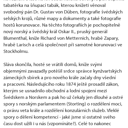
tabatěrka na šňupací tabák, kterou knížeti věnoval
svobodný pán Dr. Gustav von Düben, fotografie švédských
selských krojů, různé mapy a dokumenty a také fotografie
hostů korunovace. Na těchto fotografiích je pochopitelně
nový norský a švédský král Oskar II., pruský generál
Blumenthal, kníže Richard von Metternich, hrabě Zapary,
hrabě Larisch a celá společnost při samotné korunovaci ve
Stockholmu.
Sláva skončila, hosté se vrátili domů, kníže svými
objemnými zavazadly potěšil srdce správce kynžvartských
zámeckých sbírek a pro nového krále začaly dny všední
a pracovní. Následujícího roku 1874 ještě prosadil zákon,
kterým se usnadnilo obchodní a lodní spojení mezi
Švédskem a Norskem a pak ho už čekaly jen dlouhé a ostré
spory s norským parlamentem (Storting) o rozdělení moci,
o právu veta krále a rozdělení konzulárních služeb. Vleklé
spory o dělení kompetencí - jaké jsme si ostatně svého
času dost užili i u nás (vzpomínáte?). Celé to nakonec