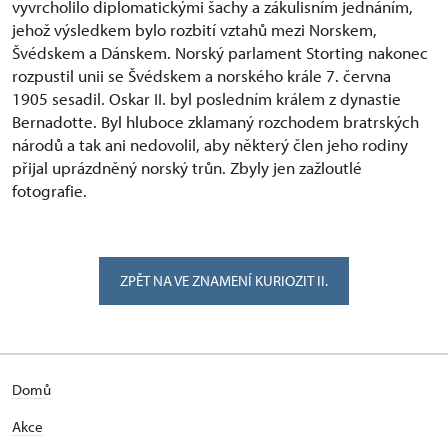
vyvrcholilo diplomatickými šachy a zákulisním jednáním,
jehož výsledkem bylo rozbití vztahů mezi Norskem,
Švédskem a Dánskem. Norský parlament Storting nakonec
rozpustil unii se Švédskem a norského krále 7. června
1905 sesadil. Oskar II. byl posledním králem z dynastie
Bernadotte. Byl hluboce zklamaný rozchodem bratrských
národů a tak ani nedovolil, aby některý člen jeho rodiny
přijal uprázdněný norský trůn. Zbyly jen zažloutlé
fotografie.
ZPĚT NA VE ZNAMENÍ KURIOZIT II.
Domů
Akce