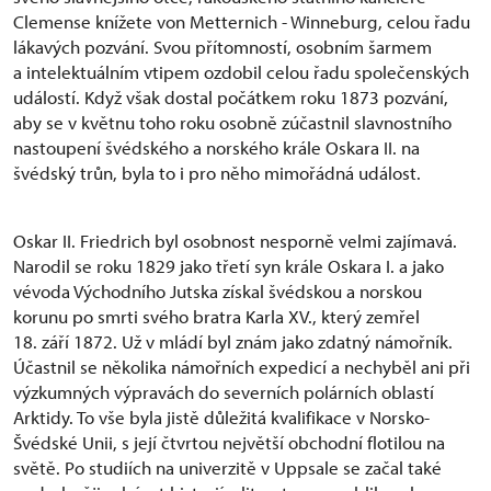
Clemense knížete von Metternich - Winneburg, celou řadu
lákavých pozvání. Svou přítomností, osobním šarmem
a intelektuálním vtipem ozdobil celou řadu společenských
událostí. Když však dostal počátkem roku 1873 pozvání,
aby se v květnu toho roku osobně zúčastnil slavnostního
nastoupení švédského a norského krále Oskara II. na
švédský trůn, byla to i pro něho mimořádná událost.
Oskar II. Friedrich byl osobnost nesporně velmi zajímavá.
Narodil se roku 1829 jako třetí syn krále Oskara I. a jako
vévoda Východního Jutska získal švédskou a norskou
korunu po smrti svého bratra Karla XV., který zemřel
18. září 1872. Už v mládí byl znám jako zdatný námořník.
Účastnil se několika námořních expedicí a nechyběl ani při
výzkumných výpravách do severních polárních oblastí
Arktidy. To vše byla jistě důležitá kvalifikace v Norsko-
Švédské Unii, s její čtvrtou největší obchodní flotilou na
světě. Po studiích na univerzitě v Uppsale se začal také