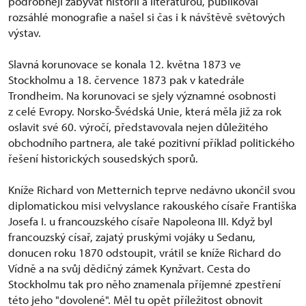
podrobněji zabývat historií a literaturou, publikoval
rozsáhlé monografie a našel si čas i k návštěvě světových
výstav.
Slavná korunovace se konala 12. května 1873 ve
Stockholmu a 18. července 1873 pak v katedrále
Trondheim. Na korunovaci se sjely významné osobnosti
z celé Evropy. Norsko-Švédská Unie, která měla již za rok
oslavit své 60. výročí, představovala nejen důležitého
obchodního partnera, ale také pozitivní příklad politického
řešení historických sousedských sporů.
Kníže Richard von Metternich teprve nedávno ukončil svou
diplomatickou misi velvyslance rakouského císaře Františka
Josefa I. u francouzského císaře Napoleona III. Když byl
francouzský císař, zajatý pruskými vojáky u Sedanu,
donucen roku 1870 odstoupit, vrátil se kníže Richard do
Vídně a na svůj dědičný zámek Kynžvart. Cesta do
Stockholmu tak pro něho znamenala příjemné zpestření
této jeho "dovolené". Měl tu opět příležitost obnovit