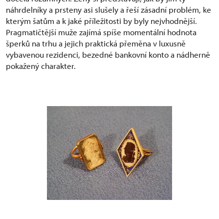
náhrdelníky a prsteny asi slušely a řeší zásadní problém, ke
kterým šatům a k jaké příležitosti by byly nejvhodnější.
Pragmatičtější muže zajímá spíše momentální hodnota
šperků na trhu a jejich praktická přeměna v luxusně
vybavenou rezidenci, bezedné bankovní konto a nádherně
pokažený charakter.