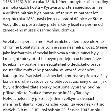
1488-1513). V létě roku 1846, během pobytu knížecí rodiny
a mnoha cizích hostů v Kynžvartu prsten najednou zmizel
a veškerá pátrání byla marná. Až teprve za patnáct let,
v srpnu roku 1861, našla jedna zahradní dělnice ze Staré
Vody dlouho postrádaný prsten, který ležel na pěšině od
zámeckého muzea k zahradnímu domku.
Ve zlatých špercích měli Metternichovi dědicové uložené
ohromné bohatství a přitom je sami nesměli prodat. Stejně
jako kynžvartská zámecká knihovna a sbírka mincí byly
i muzejní sbírky před takovým prodejem ochráněné tzv.
fideikomis - opatřením nezcizitelného dědického práva
nejstaršího mužského potomka. Ve vzorně vedeném
katalogu kynžvartského zámeckého muzea se přesto začaly
koncem druhé světové války objevovat záznamy o tom, jak
byly jednotlivé zlaté šperky postupně vybírány, buď na
příkaz knížete Paula Alfonse nebo kněžny Tatiany.
Nejvzácnější zlatý prsten s jedním velkým a dvanácti
menšími brilianty, který kancléř koupil za více než 77 tisíc
zlatých (3,8 mil. EUR), byl vybrán 29. června 1943 spolu