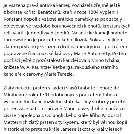
je vsazena pravá antická kamej. Pocházela zřejmě ještě
z bohaté kořisti Benátčanů, kteří v roce 1204 vyplenili
Konstantinopoli a vzácné antické památky se pak začaly
objevovat ve výzdobě korunovačních klenotů, křesťanských
relikviářů i jednotlivých šperků. Na antické kameji hraběte
Tarnowského je portrét řeckého filozofa Sokrata. V jiném
zlatém prstenu je vsazena drobná mědirytina s portrétem
popravené francouzské královny Marie Antoinetty. Prsten
pochází ještě z pozůstalosti kancléřova prvního tchána,
knížete W. A. Kaunitze-Rietberga, rakouského státního
kancléře císařovny Marie Terezie.
Zlatý pečetní prsten s kadeří vlasů hraběte Honoré de
Mirabeau z roku 1791 zdobí onyx s portrétem tohoto
významného francouzského státníka. Jiný stříbrný pečetní
prsten zase patřil císařovně Marii Louse, druhé manželce
císaře Napoleona I. Od anglického krále Jiřího IV. dostal
Metternich zlatý prsten s tyrkysem, který byl věrnou kopií
historického prstenu krále Jamese (skotský král v letech