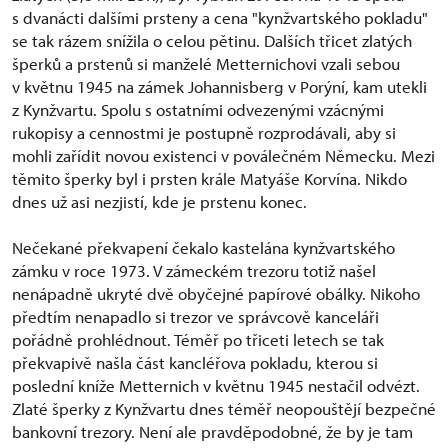
s dvanácti dalšími prsteny a cena "kynžvartského pokladu"
se tak rázem snížila o celou pětinu. Dalších třicet zlatých
šperků a prstenů si manželé Metternichovi vzali sebou
v květnu 1945 na zámek Johannisberg v Porýní, kam utekli
z Kynžvartu. Spolu s ostatními odvezenými vzácnými
rukopisy a cennostmi je postupně rozprodávali, aby si
mohli zařídit novou existenci v poválečném Německu. Mezi
těmito šperky byl i prsten krále Matyáše Korvína. Nikdo
dnes už asi nezjistí, kde je prstenu konec.
Nečekané překvapení čekalo kastelána kynžvartského
zámku v roce 1973. V zámeckém trezoru totiž našel
nenápadně ukryté dvě obyčejné papírové obálky. Nikoho
předtím nenapadlo si trezor ve správcově kanceláři
pořádně prohlédnout. Téměř po třiceti letech se tak
překvapivě našla část kancléřova pokladu, kterou si
poslední kníže Metternich v květnu 1945 nestačil odvézt.
Zlaté šperky z Kynžvartu dnes téměř neopouštějí bezpečné
bankovní trezory. Není ale pravděpodobné, že by je tam