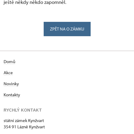
ještě někdy někdo zapomněl.
ZPĚT NA O ZÁMKU
Domů
Akce
Novinky
Kontakty
RYCHLÝ KONTAKT
státní zámek Kynžvart
354 91 Lázně Kynžvart