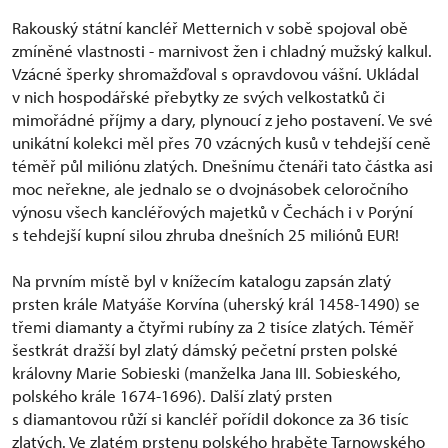
Rakouský státní kancléř Metternich v sobě spojoval obě
zmíněné vlastnosti - marnivost žen i chladný mužský kalkul.
Vzácné šperky shromažďoval s opravdovou vášní. Ukládal
v nich hospodářské přebytky ze svých velkostatků či
mimořádné příjmy a dary, plynoucí z jeho postavení. Ve své
unikátní kolekci měl přes 70 vzácných kusů v tehdejší ceně
téměř půl miliónu zlatých. Dnešnímu čtenáři tato částka asi
moc neřekne, ale jednalo se o dvojnásobek celoročního
výnosu všech kancléřových majetků v Čechách i v Porýní
s tehdejší kupní silou zhruba dnešních 25 miliónů EUR!
Na prvním místě byl v knížecím katalogu zapsán zlatý
prsten krále Matyáše Korvína (uherský král 1458-1490) se
třemi diamanty a čtyřmi rubíny za 2 tisíce zlatých. Téměř
šestkrát dražší byl zlatý dámský pečetní prsten polské
královny Marie Sobieski (manželka Jana III. Sobieského,
polského krále 1674-1696). Další zlatý prsten
s diamantovou růží si kancléř pořídil dokonce za 36 tisíc
zlatých. Ve zlatém prstenu polského hraběte Tarnowského