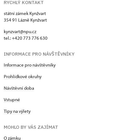
RYCHLÝ KONTAKT
státní zámek Kynžvart
354 91 Lázně Kynžvart
kynzvart@npu.cz
tel.: +420 773 776 630
INFORMACE PRO NÁVŠTĚVNÍKY
Informace pro návštěvníky
Prohlídkové okruhy
Návštěvní doba
Vstupné
Tipy na výlety
MOHLO BY VÁS ZAJÍMAT
O zámku