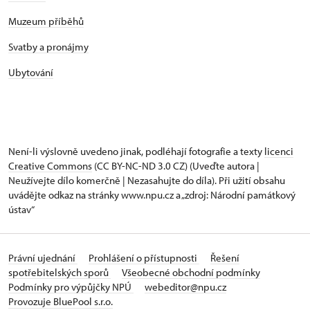
Muzeum příběhů
Svatby a pronájmy
Ubytování
Není-li výslovně uvedeno jinak, podléhají fotografie a texty
licenci
Creative Commons
(CC BY-NC-ND 3.0 CZ) (Uveďte autora |
Neužívejte dílo komerčně | Nezasahujte do díla). Při užití obsahu
uvádějte odkaz na stránky www.npu.cz a „zdroj: Národní památkový
ústav“
Právní ujednání
Prohlášení o přístupnosti
Řešení
spotřebitelských sporů
Všeobecné obchodní podmínky
Podmínky pro výpůjčky NPÚ
webeditor@npu.cz
Provozuje BluePool s.r.o.