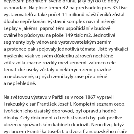
největším podnikem svého druhu, jaký byl do té doby
uspořádán. Na ploše téměř 42 ha předvádělo přes 33 tisíc
vystavovatelů a také počet 11 miliónů návštěvníků zůstal
dlouho nepřekonán. Výstavní komplex navrhl inženýr
Leplay v jakémsi paprsčitém uspořádání v budově
oválného půdorysu na ploše 149 tisíc m2. Jednotlivé
segmenty byly věnované vystavovatelským zemím
a prstence pak spojovaly jednotlivá témata. Jistě vynikající
myšlenka však ve svém důsledku zároveň nechtěně
zdůraznila značné rozdíly mezi zeměmi: zatímco celé
tématické úseky zůstaly u některých zemí prázdné
a neobsazené, u jiných zemí byly zase přeplněné
a nepřehledné.
Na světovou výstavu v Paříži se v roce 1867 vypravil
i rakouský císař František Josef I. Kompletní seznam osob,
tvořících jeho císařský doprovod, byl opravdu hodně
dlouhý. Celý dokument o třech stranách byl pak pečlivě
uložen v kynžvartském kabinetu kuriozit. Není divu, když
vyslancem Františka Josefa I. u dvora francouzského císaře