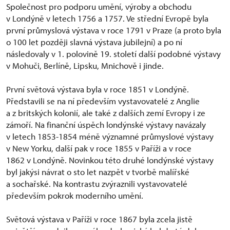
Společnost pro podporu umění, výroby a obchodu
v Londýně v letech 1756 a 1757. Ve střední Evropě byla
první průmyslová výstava v roce 1791 v Praze (a proto byla
o 100 let později slavná výstava jubilejní) a po ní
následovaly v 1. polovině 19. století další podobné výstavy
v Mohuči, Berlíně, Lipsku, Mnichově i jinde.
První světová výstava byla v roce 1851 v Londýně.
Představili se na ní především vystavovatelé z Anglie
a z britských kolonií, ale také z dalších zemí Evropy i ze
zámoří. Na finanční úspěch londýnské výstavy navázaly
v letech 1853-1854 méně významné průmyslové výstavy
v New Yorku, další pak v roce 1855 v Paříži a v roce
1862 v Londýně. Novinkou této druhé londýnské výstavy
byl jakýsi návrat o sto let nazpět v tvorbě malířské
a sochařské. Na kontrastu zvýraznili vystavovatelé
především pokrok moderního umění.
Světová výstava v Paříži v roce 1867 byla zcela jistě