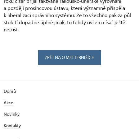
roku císař přijal takzvané rakousko-uherské vyrovnání
a později prosincovou ústavu, která významně přispěla
k liberalizaci správního systému. Že to všechno pak za půl
století dopadne úplně jinak, to tehdy ovšem císař ještě
netušil.
ZPĚT NA O METTERNIŠÍCH
Domů
Akce
Novinky
Kontakty