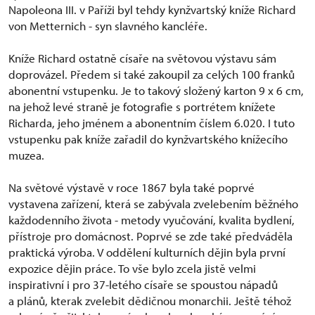
Napoleona III. v Paříži byl tehdy kynžvartský kníže Richard
von Metternich - syn slavného kancléře.
Kníže Richard ostatně císaře na světovou výstavu sám
doprovázel. Předem si také zakoupil za celých 100 franků
abonentní vstupenku. Je to takový složený karton 9 x 6 cm,
na jehož levé straně je fotografie s portrétem knížete
Richarda, jeho jménem a abonentním číslem 6.020. I tuto
vstupenku pak kníže zařadil do kynžvartského knížecího
muzea.
Na světové výstavě v roce 1867 byla také poprvé
vystavena zařízení, která se zabývala zvelebením běžného
každodenního života - metody vyučování, kvalita bydlení,
přístroje pro domácnost. Poprvé se zde také předváděla
praktická výroba. V oddělení kulturních dějin byla první
expozice dějin práce. To vše bylo zcela jistě velmi
inspirativní i pro 37-letého císaře se spoustou nápadů
a plánů, kterak zvelebit dědičnou monarchii. Ještě téhož