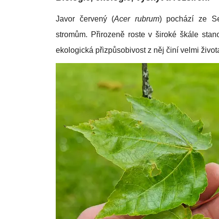
Javor červený (
Acer rubrum
) pochází ze Se
stromům. Přirozeně roste v široké škále stan
ekologická přizpůsobivost z něj činí velmi živ