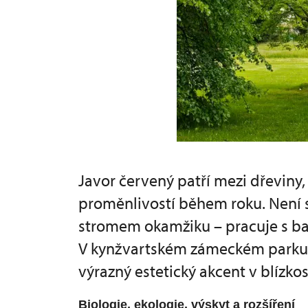
Javor červený patří mezi dřeviny,
proměnlivostí během roku. Není 
stromem okamžiku – pracuje s ba
V kynžvartském zámeckém parku 
výrazný estetický akcent v blízkos
Biologie, ekologie, výskyt a rozšíření