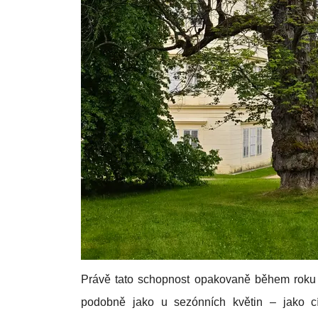
Právě tato schopnost opakovaně během roku m
podobně jako u sezónních květin – jako cí