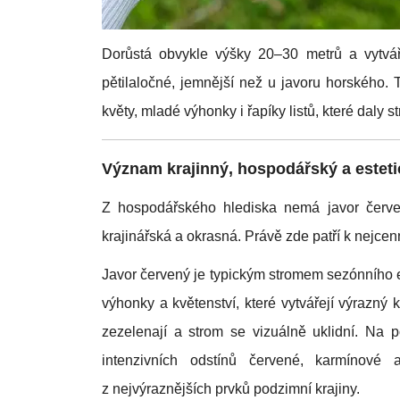
Dorůstá obvykle výšky 20–30 metrů a vytváří 
pětilaločné, jemnější než u javoru horského
květy, mladé výhonky i řapíky listů, které daly 
Význam krajinný, hospodářský a esteti
Z hospodářského hlediska nemá javor červe
krajinářská a okrasná. Právě zde patří k nejc
Javor červený je typickým stromem sezónního ef
výhonky a květenství, které vytvářejí výrazný k
zezelenají a strom se vizuálně uklidní. Na p
intenzivních odstínů červené, karmínové
z nejvýraznějších prvků podzimní krajiny.