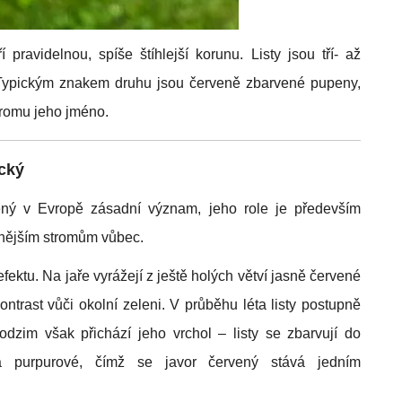
pravidelnou, spíše štíhlejší korunu. Listy jsou tří- až
. Typickým znakem druhu jsou červeně zbarvené pupeny,
stromu jeho jméno.
cký
ný v Evropě zásadní význam, jeho role je především
ennějším stromům vůbec.
ektu. Na jaře vyrážejí z ještě holých větví jasně červené
ontrast vůči okolní zeleni. V průběhu léta listy postupně
odzim však přichází jeho vrchol – listy se zbarvují do
 a purpurové, čímž se javor červený stává jedním