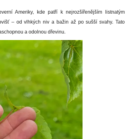
verní Ameriky, kde patří k nejrozšířenějším listnatým
ovišť – od vlhkých niv a bažin až po sušší svahy. Tato
otaschopnou a odolnou dřevinu.