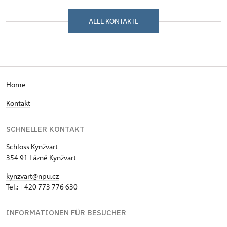
Zámek 347/, Lázně Kynžvart 35491
ALLE KONTAKTE
H
ome
Kontakt
SCHNELLER KONTAKT
Schloss Kynžvart
354 91 Lázně Kynžvart
kynzvart@npu.cz
Tel.: +420 773 776 630
INFORMATIONEN FÜR BESUCHER