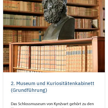
NPÚ-Karte
kostenlos
"Náš člověk"-Karte
kostenlos
2. Museum und Kuriositätenkabinett
(Grundführung)
Das Schlossmuseum von Kynžvart gehört zu den