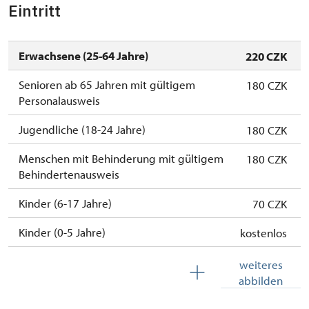
Eintritt
10. 12.-31. 12.
geschlossen
Erwachsene (25-64 Jahre)
220 CZK
Senioren ab 65 Jahren mit gültigem
180 CZK
Personalausweis
Jugendliche (18-24 Jahre)
180 CZK
Menschen mit Behinderung mit gültigem
180 CZK
Behindertenausweis
Kinder (6-17 Jahre)
70 CZK
Kinder (0-5 Jahre)
kostenlos
Die Dauerkarte Na památky
kostenlos
weiteres
abbilden
Begleitperson von Schwerbehinderten
kostenlos