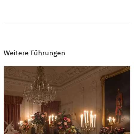
Begleitperson von Schülergruppen pro 10
kostenlos
Schülern
Reiseleiter mit Gruppe ab 15 oder mehr
kostenlos
Personen
MK ČR-Karte
kostenlos
Weitere Führungen
Mitglieder von ICOMOS mit gültigem
kostenlos
Mitgliedsausweis
Inhaber der freien Eintrittskarte
kostenlos
Inhaber der freien einmaligen
kostenlos
Eintrittskarte
NPÚ-Karte
kostenlos
"Náš člověk"-Karte
kostenlos